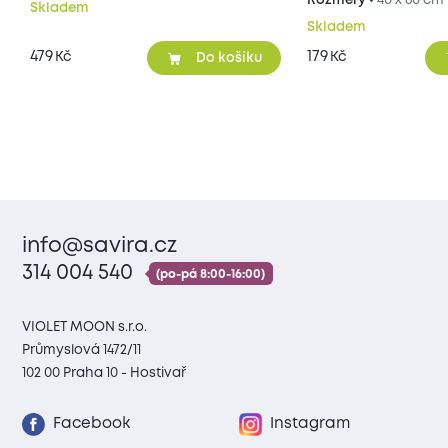
Rozměry •
40 x 60 cm
Skladem
Skladem
479
179
Kč
Kč
Do košíku
info@savira.cz
314 004 540
(po-pá 8:00-16:00)
VIOLET MOON s.r.o.
Průmyslová 1472/11
102 00 Praha 10 - Hostivař
Facebook
Instagram