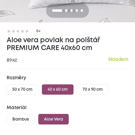
0×
Aloe vera povlak na polštář
PREMIUM CARE 40x60 cm
Skladem
89
Kč
Rozměry
50 x 70 cm
40 x 60 cm
70 x 90 cm
Materiál
Bambus
Aloe Vera