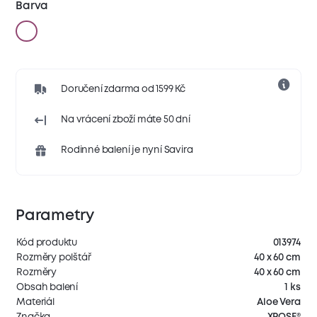
Barva
Doručení zdarma od 1599 Kč
Na vrácení zboží máte 50 dní
Rodinné balení je nyní Savira
Parametry
Kód produktu
013974
Rozměry polštář
40 x 60 cm
Rozměry
40 x 60 cm
Obsah balení
1 ks
Materiál
Aloe Vera
Značka
XPOSE®