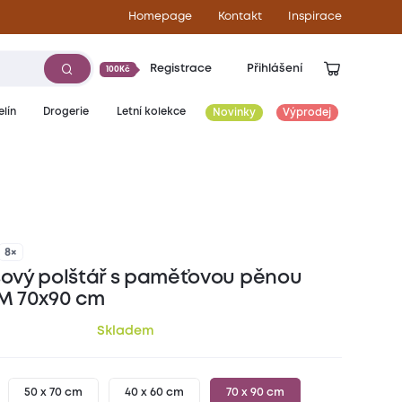
Homepage
Kontakt
Inspirace
Registrace
Přihlášení
100Kč
lín
Drogerie
Letní kolekce
Novinky
Výprodej
649
Kč
8×
vý polštář s paměťovou pěnou
M 70x90 cm
Skladem
50 x 70 cm
40 x 60 cm
70 x 90 cm