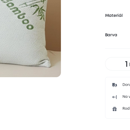
Materiál
Barva
Dor
Na v
Rodi