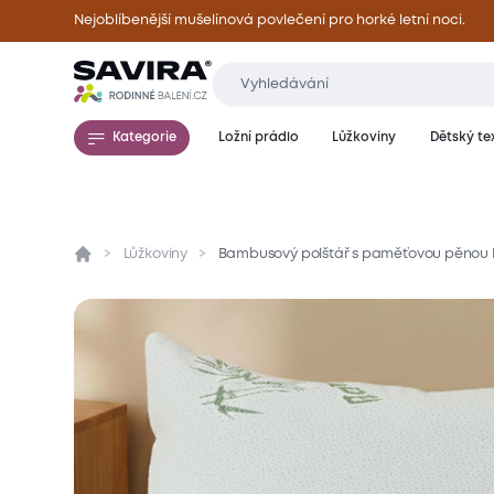
Nejoblíbenější mušelínová povlečení pro horké letní noci.
Kategorie
Ložní prádlo
Lůžkoviny
Dětský tex
Lůžkoviny
Bambusový polštář s paměťovou pěnou
Přehled
Parametry
Popis produktu
Mate