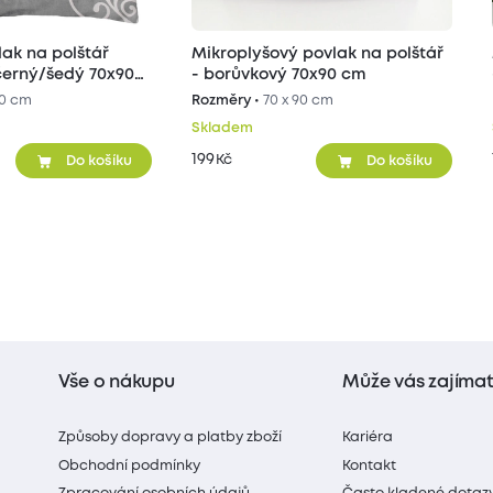
ak na polštář
Mikroplyšový povlak na polštář
erný/šedý 70x90
- borůvkový 70x90 cm
90 cm
Rozměry •
70 x 90 cm
Skladem
199
Kč
Do košíku
Do košíku
Vše o nákupu
Může vás zajíma
Způsoby dopravy a platby zboží
Kariéra
Obchodní podmínky
Kontakt