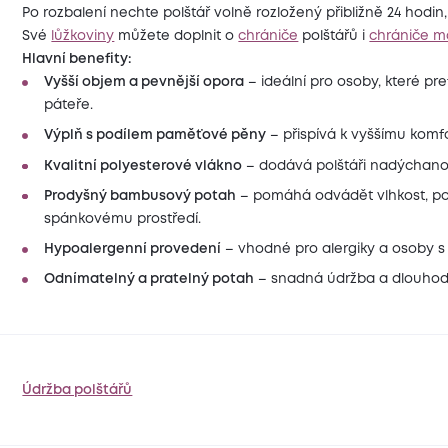
Po rozbalení nechte polštář volně rozložený přibližně 24 hodin,
Své
lůžkoviny
můžete doplnit o
chrániče
polštářů i
chrániče m
Hlavní benefity:
Vyšší objem a pevnější opora
– ideální pro osoby, které pref
páteře.
Výplň s podílem paměťové pěny
– přispívá k vyššímu komf
Kvalitní polyesterové vlákno
– dodává polštáři nadýchano
Prodyšný bambusový potah
– pomáhá odvádět vlhkost, pod
spánkovému prostředí.
Hypoalergenní provedení
– vhodné pro alergiky a osoby s 
Odnímatelný a pratelný potah
– snadná údržba a dlouhod
Údržba polštářů