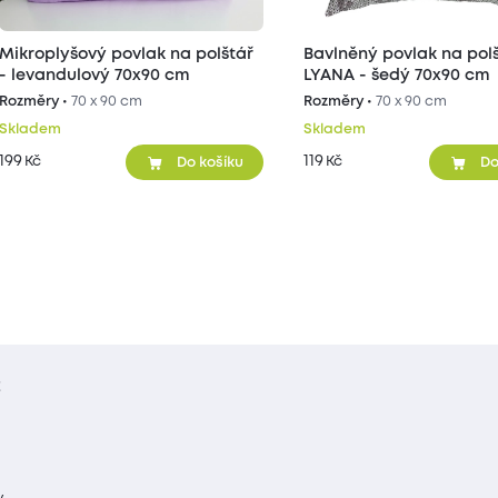
Mikroplyšový povlak na polštář
Bavlněný povlak na pol
- levandulový 70x90 cm
LYANA - šedý 70x90 cm
Rozměry •
70 x 90 cm
Rozměry •
70 x 90 cm
Skladem
Skladem
199
119
Kč
Kč
Do košíku
Do
t