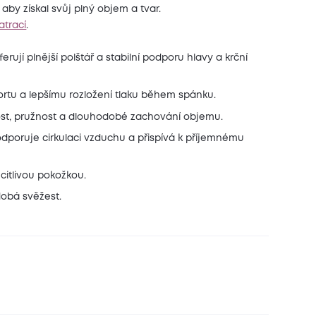
 aby získal svůj plný objem a tvar.
atrací
.
erují plnější polštář a stabilní podporu hlavy a krční
ortu a lepšímu rozložení tlaku během spánku.
st, pružnost a dlouhodobé zachování objemu.
poruje cirkulaci vzduchu a přispívá k příjemnému
citlivou pokožkou.
obá svěžest.