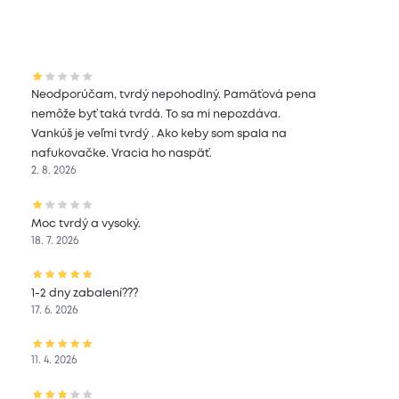
Neodporúčam, tvrdý nepohodlný. Pamäťová pena
nemôže byť taká tvrdá. To sa mi nepozdáva.
Vankúš je veľmi tvrdý . Ako keby som spala na
nafukovačke. Vracia ho naspäť.
2. 8. 2026
Moc tvrdý a vysoký.
18. 7. 2026
1-2 dny zabalení???
17. 6. 2026
11. 4. 2026