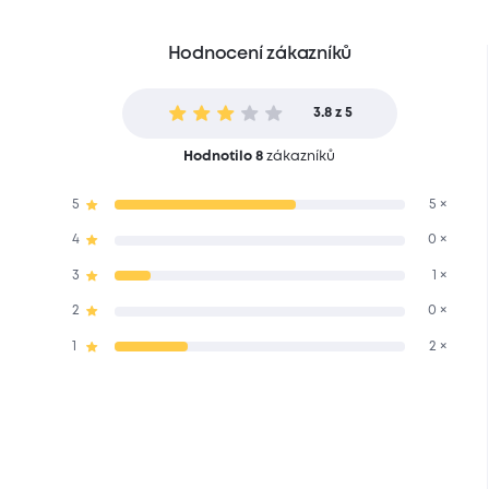
Hodnocení zákazníků
3.8 z 5
Hodnotilo 8
zákazníků
5
5 ×
4
0 ×
3
1 ×
2
0 ×
1
2 ×