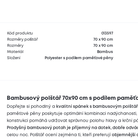
Kód produktu
013597
Rozměry polštář
70 x 90 cm
Rozměry
70 x 90 cm
Materiál
Bambus
Složení
Polyester s podílem paměťové pěny
Bambusový polštář 70x90 cm s podílem paměť
Dopřejte si pohodlný a
kvalitní spánek s bambusovým polšt
paměťové pěny poskytuje optimální kombinaci nadýchanosti, 
konstrukci pomáhá udržovat správnou polohu hlavy a krční 
Prodyšný bambusový potah je příjemný na dotek, dobře odvádí
celou noc. Polštář ocení zejména ti, kteří preferují
objemnější 