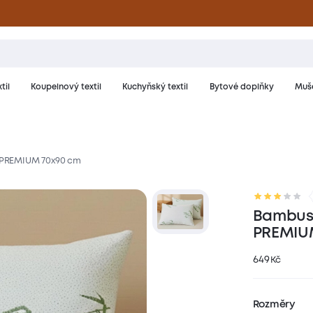
til
Koupelnový textil
Kuchyňský textil
Bytové doplňky
Muše
 PREMIUM 70x90 cm
riál a péče
Hodnocení
Bambuso
PREMIU
649
Kč
Rozměry