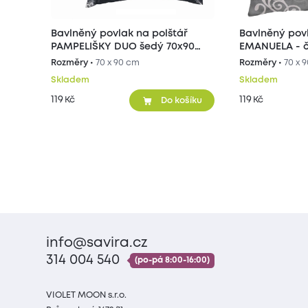
Bavlněný povlak na polštář
Bavlněný povl
PAMPELIŠKY DUO šedý 70x90
EMANUELA - č
cm
cm
Rozměry •
70 x 90 cm
Rozměry •
70 x 
Skladem
Skladem
119
119
Kč
Kč
Do košíku
info@savira.cz
314 004 540
(po-pá 8:00-16:00)
VIOLET MOON s.r.o.