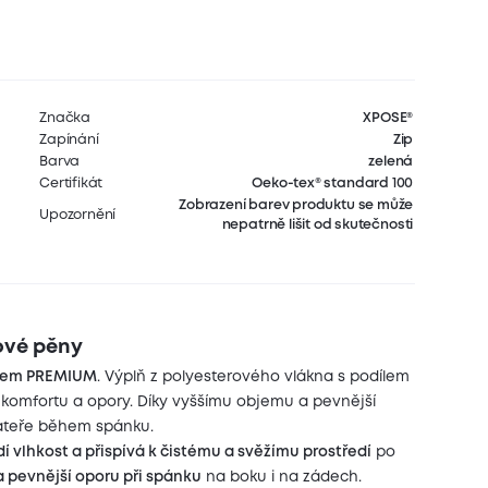
Značka
XPOSE®
Zapínání
Zip
Barva
zelená
Certifikát
Oeko-tex® standard 100
Zobrazení barev produktu se může
Upozornění
nepatrně lišit od skutečnosti
ové pěny
ářem PREMIUM
. Výplň z polyesterového vlákna s podílem
komfortu a opory. Díky vyššímu objemu a pevnější
páteře během spánku.
 vlhkost a přispívá k čistému a svěžímu prostředí
po
a pevnější oporu při spánku
na boku i na zádech.