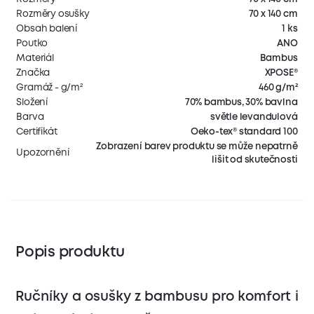
Rozměry osušky
70 x 140 cm
Obsah balení
1 ks
Poutko
ANO
Materiál
Bambus
Značka
XPOSE®
Gramáž - g/m²
460 g/m²
Složení
70% bambus, 30% bavlna
Barva
světle levandulová
Certifikát
Oeko-tex® standard 100
Zobrazení barev produktu se může nepatrně
Upozornění
lišit od skutečnosti
Popis produktu
Ručníky a osušky z bambusu pro komfort i