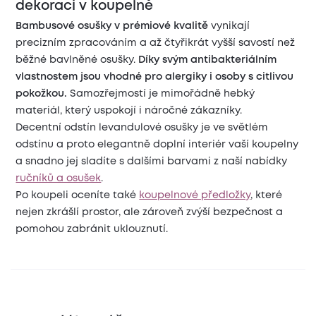
dekoraci v koupelně
Bambusové osušky v prémiové kvalitě
vynikají
precizním zpracováním a až čtyřikrát vyšší savostí než
běžné bavlněné osušky.
Díky svým antibakteriálním
vlastnostem jsou vhodné pro alergiky i osoby s citlivou
pokožkou.
Samozřejmostí je mimořádně hebký
materiál, který uspokojí i náročné zákazníky.
Decentní odstín levandulové osušky je ve světlém
odstínu a proto elegantně doplní interiér vaší koupelny
a snadno jej sladíte s dalšími barvami z naší nabídky
ručníků a osušek
.
Po koupeli oceníte také
koupelnové předložky
, které
nejen zkrášlí prostor, ale zároveň zvýší bezpečnost a
pomohou zabránit uklouznutí.