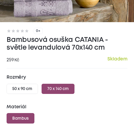
0×
Bambusová osuška CATANIA -
světle levandulová 70x140 cm
Skladem
259
Kč
Rozměry
50 x 90 cm
70 x 140 cm
Materiál
Bambus