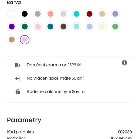
Barva
Doručení zdarma od 1599 Kč
Na vrácení zboží máte 50 dní
Rodinné balení je nyní Savira
Parametry
Kód produktu
002060
Rozměry
70 x 140 cm