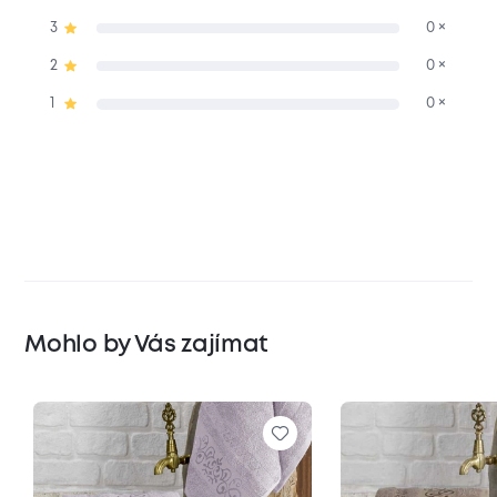
3
0 ×
2
0 ×
1
0 ×
Mohlo by Vás zajímat