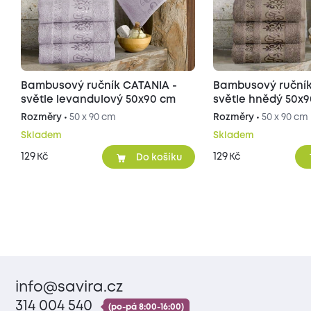
Bambusový ručník CATANIA -
Bambusový ručník
světle levandulový 50x90 cm
světle hnědý 50x
Rozměry •
50 x 90 cm
Rozměry •
50 x 90 cm
Skladem
Skladem
129
129
Kč
Kč
Do košíku
info@savira.cz
314 004 540
(po-pá 8:00-16:00)