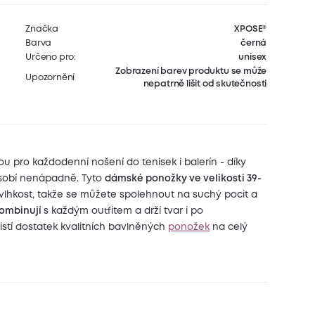
Značka
XPOSE®
Barva
černá
Určeno pro:
unisex
Zobrazení barev produktu se může
Upozornění
nepatrně lišit od skutečnosti
ou pro každodenní nošení do tenisek i balerín - díky
 v bavlně
ůsobí nenápadně. Tyto
dámské ponožky ve velikosti 39-
vlhkost, takže se můžete spolehnout na suchý pocit a
kombinují
s každým outfitem a drží tvar i po
stí dostatek kvalitních bavlněných
ponožek
na celý