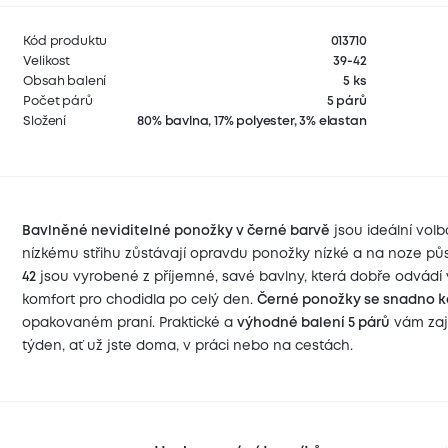
Kód produktu
013710
Velikost
39-42
Obsah balení
5 ks
Počet párů
5 párů
Složení
80% bavlna, 17% polyester, 3% elastan
Bavlněné neviditelné ponožky v černé barvě
jsou ideální volb
Černé neviditelné ponožky pro komfort
nízkému střihu zůstávají opravdu ponožky nízké a na noze p
42
jsou vyrobené z příjemné, savé bavlny, která dobře odvádí 
komfort pro chodidla po celý den.
Černé ponožky se snadno 
opakovaném praní. Praktické a
výhodné balení 5 párů
vám zaji
týden, ať už jste doma, v práci nebo na cestách.