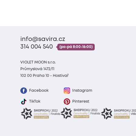
info@savira.cz
314 004 540
(po-pá 8:00-16:00)
VIOLET MOON s.r.o.
Průmyslová 1472/11
102 00 Praha 10 - Hostivař
Facebook
Instagram
TikTok
Pinterest