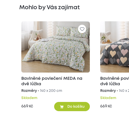
Mohlo by Vás zajímat
Bavlněné povlečení MEDA na
Bavlněné pov
dvě lůžka
dvě lůžka
Rozměry •
140 x 200 cm
Rozměry •
140 x
Skladem
Skladem
669
669
Kč
Kč
Do košíku