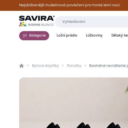
Nejoblíbenější mušelínová povlečení pro horké letní noci.
Kategorie
Ložní prádlo
Lůžkoviny
Dětský tex
Bytové doplňky
Ponožky
Bavlněné neviditelné p
Přehled
Parametry
Popis produktu
Hod