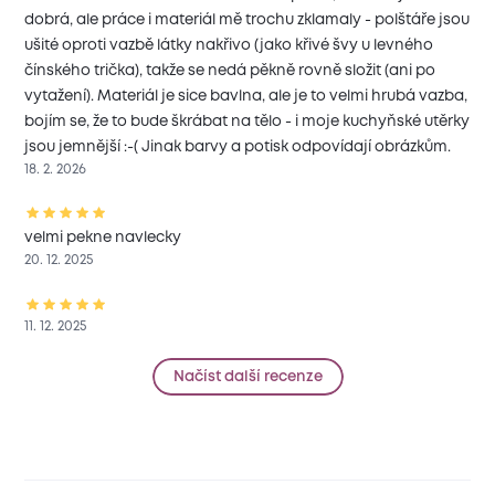
dobrá, ale práce i materiál mě trochu zklamaly - polštáře jsou
ušité oproti vazbě látky nakřivo (jako křivé švy u levného
čínského trička), takže se nedá pěkně rovně složit (ani po
vytažení). Materiál je sice bavlna, ale je to velmi hrubá vazba,
bojím se, že to bude škrábat na tělo - i moje kuchyňské utěrky
jsou jemnější :-( Jinak barvy a potisk odpovídají obrázkům.
18. 2. 2026
velmi pekne navlecky
20. 12. 2025
11. 12. 2025
Načíst další recenze