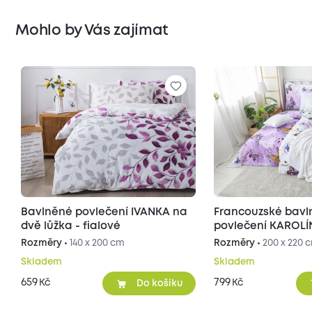
Mohlo by Vás zajímat
Bavlněné povlečení IVANKA na
Francouzské bav
dvě lůžka - fialové
povlečení KAROLÍN
Rozměry •
140 x 200 cm
Rozměry •
200 x 220 
Skladem
Skladem
659
799
Kč
Kč
Do košíku