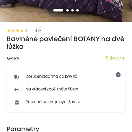
20×
Bavlněné povlečení BOTANY na dvě
lůžka
Skladem
669
Kč
Doručení zdarma od 1599 Kč
Na vrácení zboží máte 50 dní
Rodinné balení je nyní Savira
Parametry