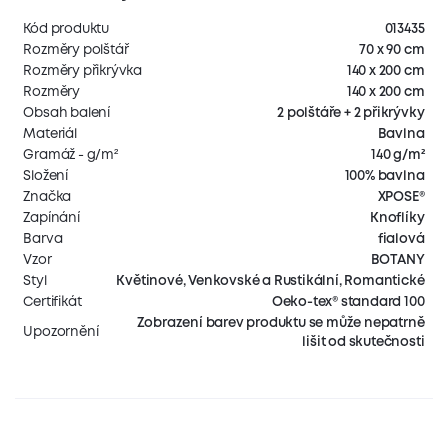
Kód produktu
013435
Rozměry polštář
70 x 90 cm
Rozměry přikrývka
140 x 200 cm
Rozměry
140 x 200 cm
Obsah balení
2 polštáře + 2 přikrývky
Materiál
Bavlna
Gramáž - g/m²
140 g/m²
Složení
100% bavlna
Značka
XPOSE®
Zapínání
Knoflíky
Barva
fialová
Vzor
BOTANY
Styl
Květinové, Venkovské a Rustikální, Romantické
Certifikát
Oeko-tex® standard 100
Zobrazení barev produktu se může nepatrně
Upozornění
lišit od skutečnosti