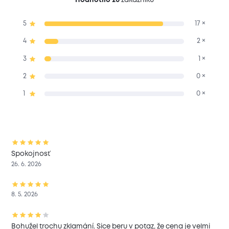
5
17 ×
4
2 ×
3
1 ×
2
0 ×
1
0 ×
Spokojnosť
26. 6. 2026
8. 5. 2026
Bohužel trochu zklamání. Sice beru v potaz, že cena je velmi