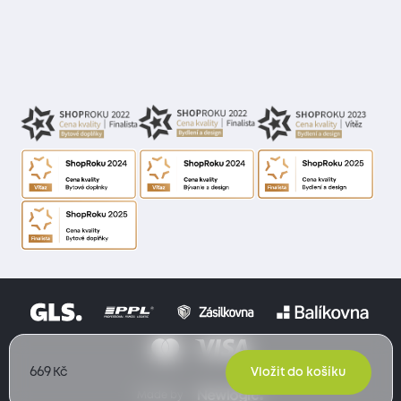
669
Kč
Vložit do košíku
Made by