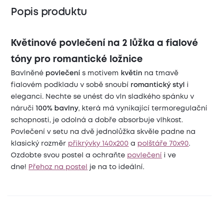
Popis produktu
Květinové povlečení na 2 lůžka a fialové
tóny pro romantické ložnice
Bavlněné
povlečení
s motivem
květin
na tmavě
fialovém podkladu v sobě snoubí
romantický styl
i
eleganci. Nechte se unést do vln sladkého spánku v
náruči
100% bavlny
, která má vynikající termoregulační
schopnosti, je odolná a dobře absorbuje vlhkost.
Povlečení v setu na dvě jednolůžka skvěle padne na
klasický rozměr
přikrývky 140x200
a
polštáře 70x90
.
Ozdobte svou postel a ochraňte
povlečení
i ve
dne!
Přehoz na postel
je na to ideální.