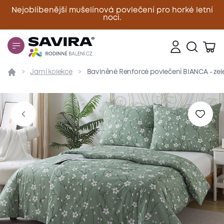
Nejoblíbenější mušelínová povlečení pro horké letní
noci.
Zavřít
Jarní kolekce
Bavlněné Renforcé povlečení BIANCA - zel
Přehled
Parametry
Popis produktu
Materiál