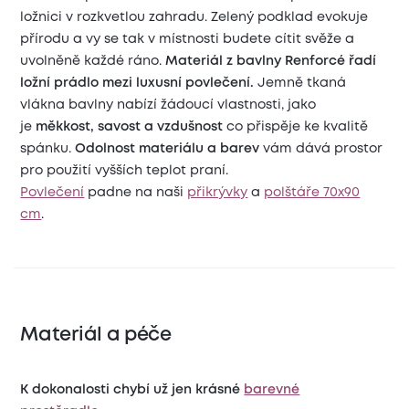
ložnici v rozkvetlou zahradu. Zelený podklad evokuje
přírodu a vy se tak v místnosti budete cítit svěže a
uvolněně každé ráno.
Materiál z bavlny Renforcé řadí
ložní prádlo mezi luxusní povlečení.
Jemně tkaná
vlákna bavlny nabízí žádoucí vlastnosti, jako
je
měkkost, savost a vzdušnost
co přispěje ke kvalitě
spánku.
Odolnost materiálu a barev
vám dává prostor
pro použití vyšších teplot praní.
Povlečení
padne na naši
přikrývky
a
polštáře 70x90
cm
.
Materiál a péče
K dokonalosti chybí už jen krásné
barevné