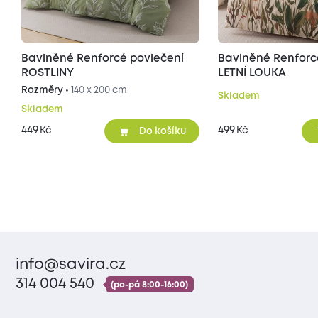
Bavlněné Renforcé povlečení
Bavlněné Renforc
ROSTLINY
LETNÍ LOUKA
Rozměry •
140 x 200 cm
Skladem
Skladem
449
499
Kč
Kč
Do košíku
info@savira.cz
314 004 540
(po-pá 8:00-16:00)