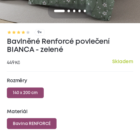
9×
Bavlněné Renforcé povlečení
BIANCA - zelené
Skladem
449
Kč
Rozměry
140 x 200 cm
Materiál
Bavlna RENFORCÉ