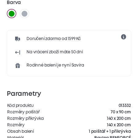
Barva
Doručení zdarma od 1599 Kč
Na vrácení zboží máte 50 dní
Rodinné balení je nyní Savira
Parametry
Kód produktu
013332
Rozměry polštář
70 x 90 cm
Rozměry přikrývka
140 x 200 cm
Rozměry
140 x 200 cm
Obsah balení
1 polštář + 1 přikrývka
Materiál
Bavlna RENFORCÉ