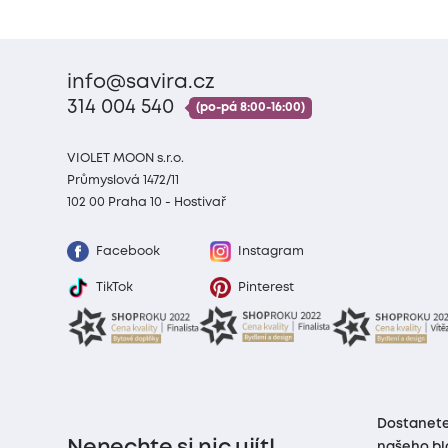
info@savira.cz
314 004 540
(po-pá 8:00-16:00)
VIOLET MOON s.r.o.
Průmyslová 1472/11
102 00 Praha 10 - Hostivař
Facebook
Instagram
TikTok
Pinterest
Dostanete
Nenechte si nic ujít!
našeho bl