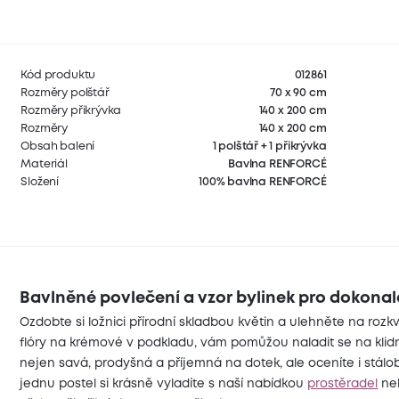
Kód produktu
012861
Rozměry polštář
70 x 90 cm
Rozměry přikrývka
140 x 200 cm
Rozměry
140 x 200 cm
Obsah balení
1 polštář + 1 přikrývka
Materiál
Bavlna RENFORCÉ
Složení
100% bavlna RENFORCÉ
Bavlněné povlečení a vzor bylinek pro dokona
Ozdobte si ložnici přírodní skladbou květin a ulehněte na ro
flóry na krémové v podkladu, vám pomůžou naladit se na kli
nejen savá, prodyšná a příjemná na dotek, ale oceníte i stálo
jednu postel si krásně vyladíte s naší nabídkou
prostěradel
neb