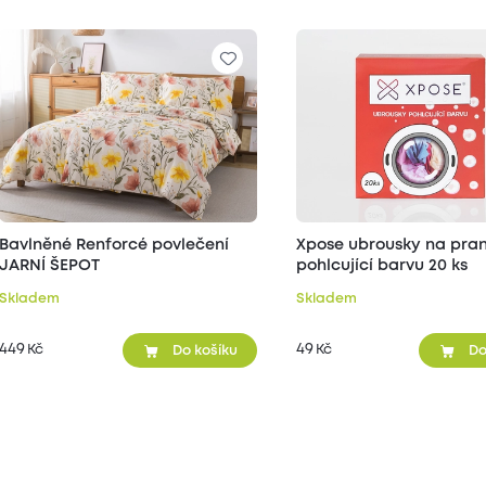
Bavlněné Renforcé povlečení
Xpose ubrousky na pran
JARNÍ ŠEPOT
pohlcující barvu 20 ks
Skladem
Skladem
449
49
Kč
Kč
Do košíku
Do