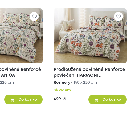
bavlněné Renforcé
Prodloužené bavlněné Renforcé
TANICA
povlečení HARMONIE
 220 cm
Rozměry •
140 x 220 cm
Skladem
499
Kč
Do košíku
Do košíku