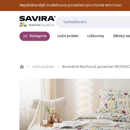
Nejoblíbenější mušelínová povlečení pro horké letní noci.
Kategorie
Ložní prádlo
Lůžkoviny
Dětský tex
Ložní prádlo
Bavlněné Renforcé povlečení BOTANI
Přehled
Parametry
Popis produktu
Mate