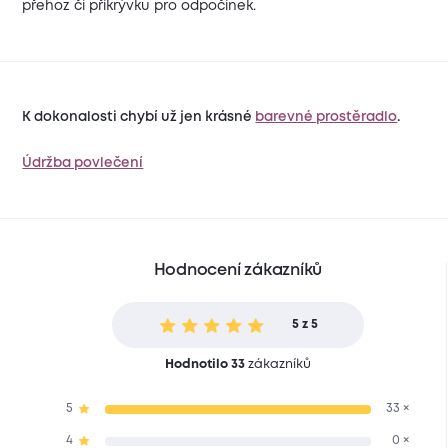
přehoz či přikrývku pro odpočinek.
K dokonalosti chybí už jen krásné
barevné prostěradlo
.
Údržba povlečení
Hodnocení zákazníků
5 z 5
Hodnotilo 33
zákazníků
5
33 ×
4
0 ×