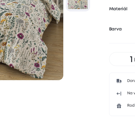
Materiál
Barva
Dor
Na v
Rodi