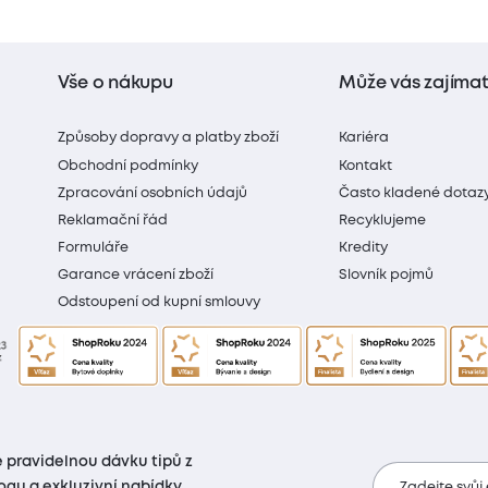
Vše o nákupu
Může vás zajíma
Způsoby dopravy a platby zboží
Kariéra
Obchodní podmínky
Kontakt
Zpracování osobních údajů
Často kladené dotaz
Reklamační řád
Recyklujeme
Formuláře
Kredity
Garance vrácení zboží
Slovník pojmů
Odstoupení od kupní smlouvy
 pravidelnou dávku tipů z
ogu a exkluzivní nabídky
Zadejte svůj