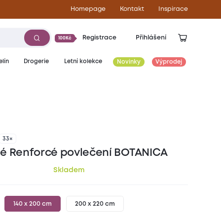
Homepage
Kontakt
Inspirace
Registrace
Přihlášení
100Kč
lín
Drogerie
Letní kolekce
Novinky
Výprodej
449
Kč
33×
é Renforcé povlečení BOTANICA
Skladem
140 x 200 cm
200 x 220 cm