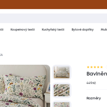
til
Koupelnový textil
Kuchyňský textil
Bytové doplňky
Muše
CA
riál a péče
Hodnocení
Bavlněn
449
Kč
Rozměry