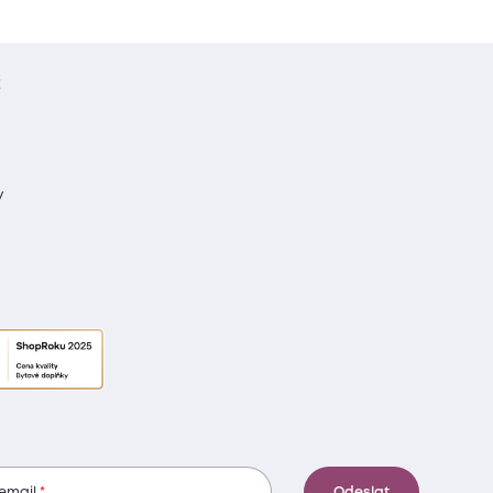
t
y
 email
Odeslat