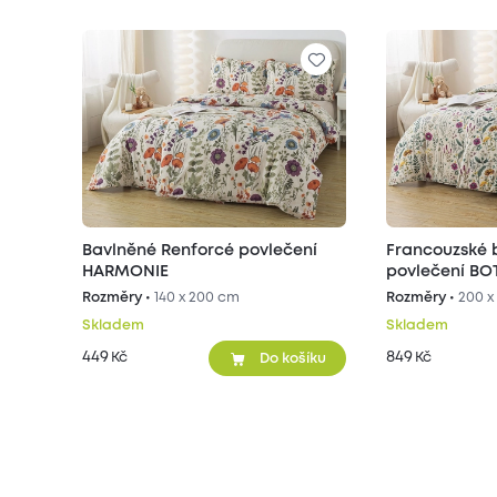
Bavlněné Renforcé povlečení
Francouzské 
HARMONIE
povlečení BO
Rozměry •
140 x 200 cm
Rozměry •
200 x
Skladem
Skladem
449
849
Kč
Kč
Do košíku