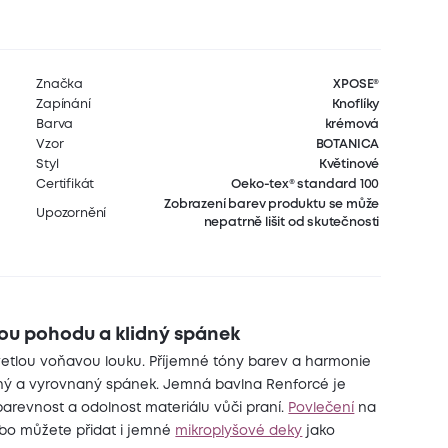
Značka
XPOSE®
Zapínání
Knoflíky
Barva
krémová
Vzor
BOTANICA
Styl
Květinové
Certifikát
Oeko-tex® standard 100
Zobrazení barev produktu se může
Upozornění
nepatrně lišit od skutečnosti
lou pohodu a klidný spánek
zkvetlou voňavou louku. Příjemné tóny barev a harmonie
dný a vyrovnaný spánek. Jemná bavlna Renforcé je
barevnost a odolnost materiálu vůči praní.
Povlečení
na
o můžete přidat i jemné
mikroplyšové deky
jako