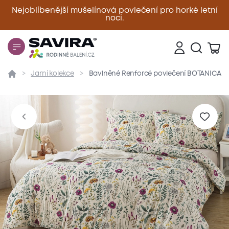
Nejoblíbenější mušelínová povlečení pro horké letní
noci.
Zavřít
Jarní kolekce
Bavlněné Renforcé povlečení BOTANICA
Přehled
Parametry
Popis produktu
Materiál