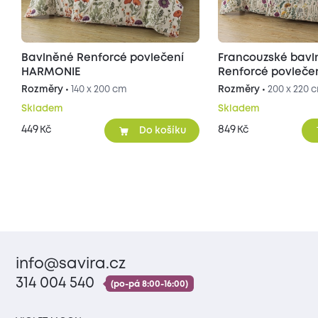
Bavlněné Renforcé povlečení
Francouzské bav
HARMONIE
Renforcé povleče
Rozměry •
140 x 200 cm
Rozměry •
200 x 220 
Skladem
Skladem
449
849
Kč
Kč
Do košíku
info@savira.cz
314 004 540
(po-pá 8:00-16:00)