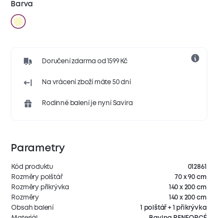
Barva
Doručení zdarma od 1599 Kč
Na vrácení zboží máte 50 dní
Rodinné balení je nyní Savira
Parametry
Kód produktu
012861
Rozměry polštář
70 x 90 cm
Rozměry přikrývka
140 x 200 cm
Rozměry
140 x 200 cm
Obsah balení
1 polštář + 1 přikrývka
Materiál
Bavlna RENFORCÉ