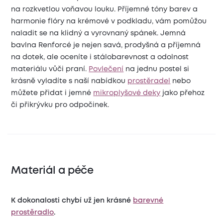
na rozkvetlou voňavou louku. Příjemné tóny barev a
harmonie flóry na krémové v podkladu, vám pomůžou
naladit se na klidný a vyrovnaný spánek. Jemná
bavlna Renforcé je nejen savá, prodyšná a příjemná
na dotek, ale oceníte i stálobarevnost a odolnost
materiálu vůči praní.
Povlečení
na jednu postel si
krásně vyladíte s naší nabídkou
prostěradel
nebo
můžete přidat i jemné
mikroplyšové deky
jako přehoz
či přikrývku pro odpočinek.
Materiál a péče
K dokonalosti chybí už jen krásné
barevné
prostěradlo
.