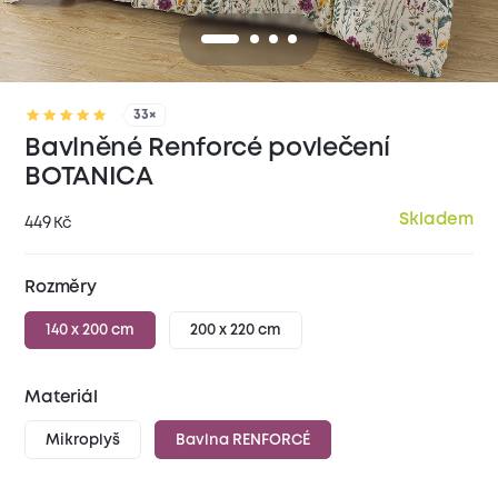
33×
Bavlněné Renforcé povlečení
BOTANICA
Skladem
449
Kč
Rozměry
140 x 200 cm
200 x 220 cm
Materiál
Mikroplyš
Bavlna RENFORCÉ