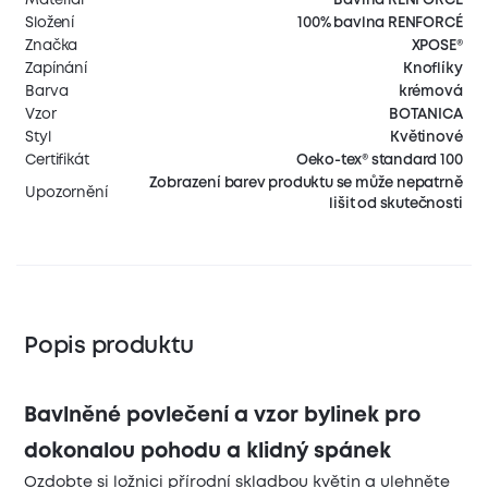
Složení
100% bavlna RENFORCÉ
Značka
XPOSE®
Zapínání
Knoflíky
Barva
krémová
Vzor
BOTANICA
Styl
Květinové
Certifikát
Oeko-tex® standard 100
Zobrazení barev produktu se může nepatrně
Upozornění
lišit od skutečnosti
Popis produktu
Bavlněné povlečení a vzor bylinek pro
dokonalou pohodu a klidný spánek
Ozdobte si ložnici přírodní skladbou květin a ulehněte