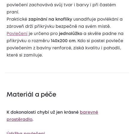
povlečení zachovává svůj tvar i barvy i při častém
praní.
Praktické
zapínání na knoflíky
usnadňuje povlékání a
zároveň drží přikrývku bezpečně na svém místě.
Povlečení
je určeno pro
jednolůžko
a skvěle padne na
přikrývku o rozměru
140x200 cm
. Kdo si postel povleče
povlečením z bavlny renforcé, získá kvalitu i pohodlí,
které si zamiluje.
Materiál a péče
K dokonalosti chybí už jen krásné
barevné
prostěradlo
.