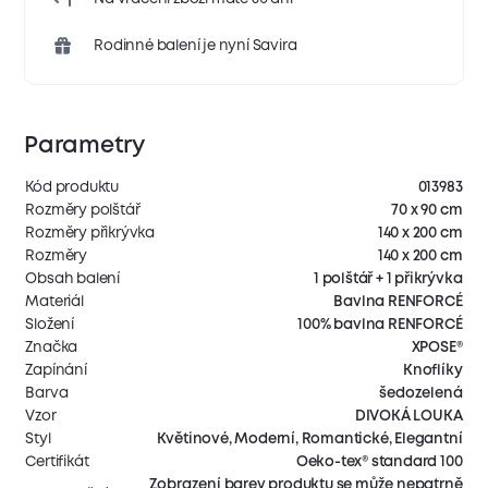
Rodinné balení je nyní Savira
Parametry
Kód produktu
013983
Rozměry polštář
70 x 90 cm
Rozměry přikrývka
140 x 200 cm
Rozměry
140 x 200 cm
Obsah balení
1 polštář + 1 přikrývka
Materiál
Bavlna RENFORCÉ
Složení
100% bavlna RENFORCÉ
Značka
XPOSE®
Zapínání
Knoflíky
Barva
šedozelená
Vzor
DIVOKÁ LOUKA
Styl
Květinové, Moderní, Romantické, Elegantní
Certifikát
Oeko-tex® standard 100
Zobrazení barev produktu se může nepatrně