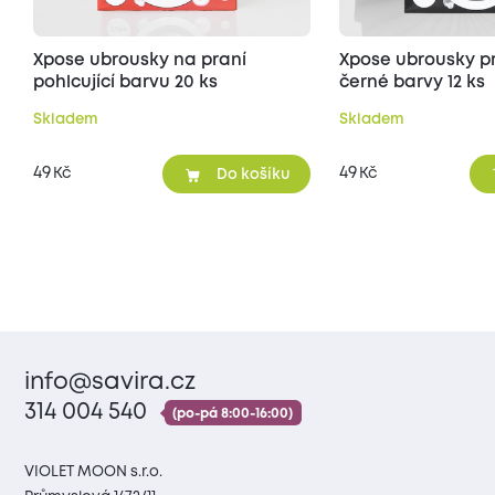
Xpose ubrousky na praní
Xpose ubrousky p
pohlcující barvu 20 ks
černé barvy 12 ks
Skladem
Skladem
49
49
Kč
Kč
Do košíku
info@savira.cz
314 004 540
(po-pá 8:00-16:00)
VIOLET MOON s.r.o.