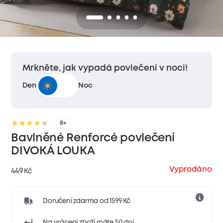
Mrkněte, jak vypadá povlečení v noci!
Den
Noc
8×
Bavlněné Renforcé povlečení
DIVOKÁ LOUKA
Vyprodáno
449
Kč
Doručení zdarma od 1599 Kč
Na vrácení zboží máte 50 dní