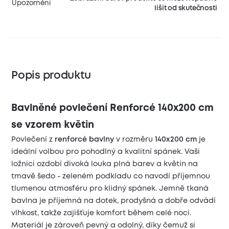
Upozornění
lišit od skutečnosti
Popis produktu
Bavlněné povlečení Renforcé 140x200 cm
se vzorem květin
Povlečení z
renforcé bavlny
v rozměru
140x200 cm
je
ideální volbou pro pohodlný a kvalitní spánek. Vaši
ložnici ozdobí divoká louka plná barev a květin na
tmavě šedo - zeleném podkladu co navodí příjemnou
tlumenou atmosféru pro klidný spánek. Jemně tkaná
bavlna je příjemná na dotek, prodyšná a dobře odvádí
vlhkost, takže zajišťuje komfort během celé noci.
Materiál je zároveň pevný a odolný, díky čemuž si