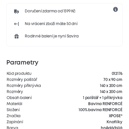
Doručení zdarma od 1599 Kč
Na vrácení zboží máte 50 dní
Rodinné balení je nyní Savira
Parametry
Kód produktu
012176
Rozměry polštář
70 x 90 cm
Rozměry přikrývka
140 x 200 cm
Rozměry
140 x 200 cm
Obsah balení
1 polštář + 1 přikrývka
Materiál
Bavlna RENFORCÉ
Složení
100% bavlna RENFORCÉ
Značka
XPOSE®
Zapínání
Knoflíky
Barva
hnědá/bílá