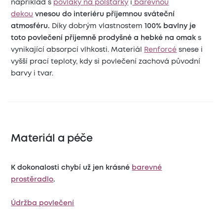
například s
povlaky na polštářky
i
barevnou
dekou
vnesou do interiéru příjemnou sváteční
atmosféru.
Díky dobrým vlastnostem
100% bavlny je
toto povlečení příjemně prodyšné a hebké na omak
s
vynikající absorpcí vlhkosti. Materiál
Renforcé
snese i
vyšší prací teploty, kdy si povlečení zachová původní
barvy i tvar.
Materiál a péče
K dokonalosti chybí už jen krásné
barevné
prostěradlo
.
Údržba povlečení