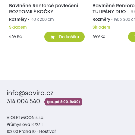
Bavlněné Renforcé povlečení
Bavlněné Renforc
ROZTOMILÉ KOČKY
TULIPÁNY DUO - 
Rozměry •
140 x 200 cm
Rozměry •
140 x 200 
Skladem
Skladem
449
499
Kč
Kč
Do košíku
info@savira.cz
314 004 540
(po-pá 8:00-16:00)
VIOLET MOON s.r.o.
Průmyslová 1472/11
102 00 Praha 10 - Hostivař