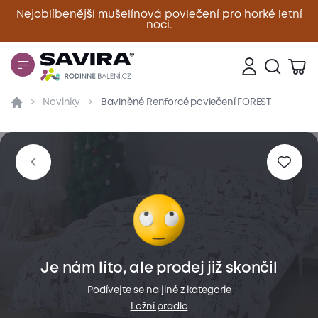
Nejoblíbenější mušelínová povlečení pro horké letní
noci.
Zavřít
Novinky
Bavlněné Renforcé povlečení FOREST
Přehled
Parametry
Popis produktu
Materiál
Je nám líto, ale prodej již skončil
Podívejte se na jiné z kategorie
Ložní prádlo