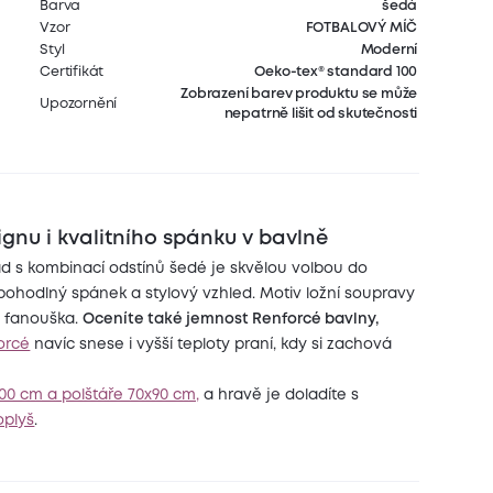
Barva
šedá
Vzor
FOTBALOVÝ MÍČ
Styl
Moderní
Certifikát
Oeko-tex® standard 100
Zobrazení barev produktu se může
Upozornění
nepatrně lišit od skutečnosti
gnu i kvalitního spánku v bavlně
d s kombinací odstínů šedé je skvělou volbou do
í pohodlný spánek a stylový vzhled. Motiv ložní soupravy
 fanouška.
Oceníte také jemnost Renforcé bavlny,
orcé
navíc snese i vyšší teploty praní, kdy si zachová
200 cm a polštáře 70x90 cm,
a hravě je doladíte s
oplyš
.