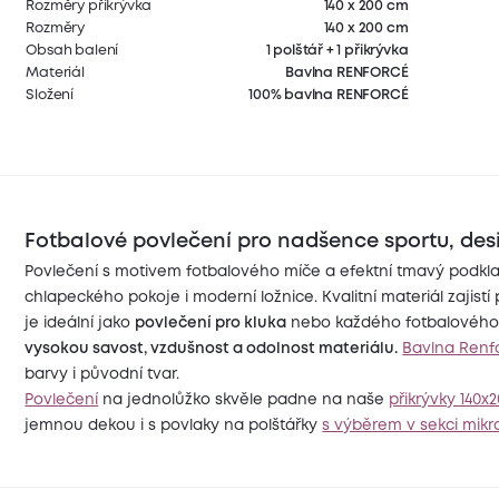
Rozměry přikrývka
140 x 200 cm
Rozměry
140 x 200 cm
Obsah balení
1 polštář + 1 přikrývka
Materiál
Bavlna RENFORCÉ
Složení
100% bavlna RENFORCÉ
Fotbalové povlečení pro nadšence sportu, desi
Povlečení s motivem fotbalového míče a efektní tmavý podkla
chlapeckého pokoje i moderní ložnice. Kvalitní materiál zajist
je ideální jako
povlečení pro kluka
nebo každého fotbalového
vysokou savost, vzdušnost a odolnost materiálu.
Bavlna Renf
barvy i původní tvar.
Povlečení
na jednolůžko skvěle padne na naše
přikrývky 140x
jemnou dekou i s povlaky na polštářky
s výběrem v sekci mikr