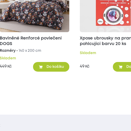
Bavlněné Renforcé povlečení
Xpose ubrousky na pran
DOGS
pohlcující barvu 20 ks
Rozměry •
140 x 200 cm
Skladem
Skladem
449
49
Kč
Kč
Do košíku
Do
t