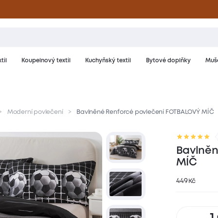
til
Koupelnový textil
Kuchyňský textil
Bytové doplňky
Muše
Moderní povlečení
Bavlněné Renforcé povlečení FOTBALOVÝ MÍČ
riál a péče
Hodnocení
Bavlněn
MÍČ
449
Kč