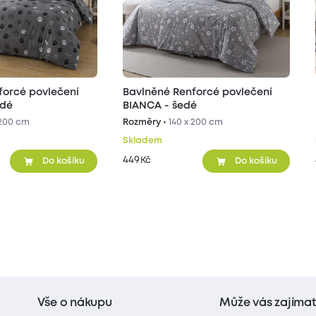
forcé povlečení
Bavlněné Renforcé povlečení
edé
BIANCA - šedé
 200 cm
Rozměry •
140 x 200 cm
Skladem
449
Kč
Do košíku
Do košíku
Vše o nákupu
Může vás zajíma