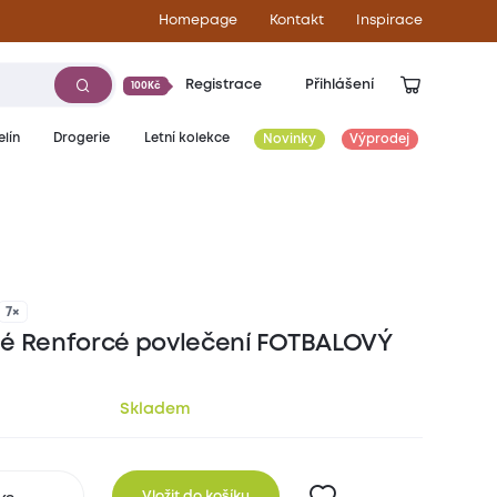
Homepage
Kontakt
Inspirace
Registrace
Přihlášení
100Kč
lín
Drogerie
Letní kolekce
Novinky
Výprodej
449
Kč
7×
é Renforcé povlečení FOTBALOVÝ
Skladem
Vložit do košíku