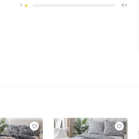
1
0 ×