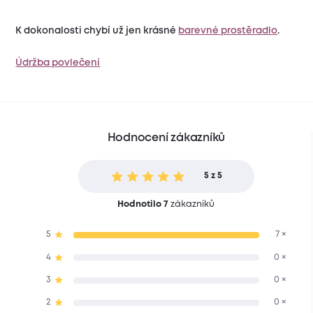
K dokonalosti chybí už jen krásné
barevné prostěradlo
.
Údržba povlečení
Hodnocení zákazníků
5 z 5
Hodnotilo 7
zákazníků
5
7 ×
4
0 ×
3
0 ×
2
0 ×