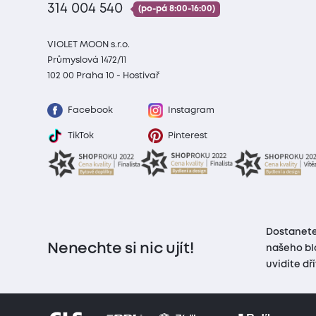
314 004 540
(po-pá 8:00-16:00)
VIOLET MOON s.r.o.
Průmyslová 1472/11
102 00 Praha 10 - Hostivař
Facebook
Instagram
TikTok
Pinterest
Dostanete
Nenechte si nic ujít!
našeho bl
uvidíte dř