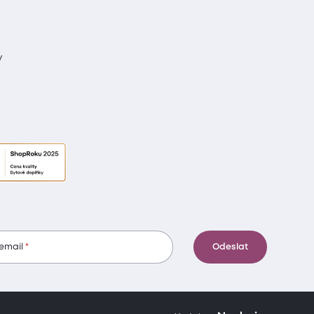
y
 email
Odeslat