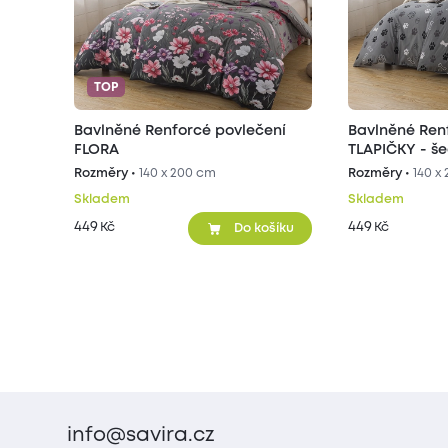
TOP
Bavlněné Renforcé povlečení
Bavlněné Ren
FLORA
TLAPIČKY - š
Rozměry •
140 x 200 cm
Rozměry •
140 x
Skladem
Skladem
449
449
Kč
Kč
Do košíku
info@savira.cz