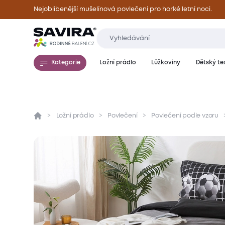
Nejoblíbenější mušelínová povlečení pro horké letní noci.
Kategorie
Ložní prádlo
Lůžkoviny
Dětský tex
Ložní prádlo
Povlečení
Povlečení podle vzoru
Přehled
Parametry
Popis produktu
Mate