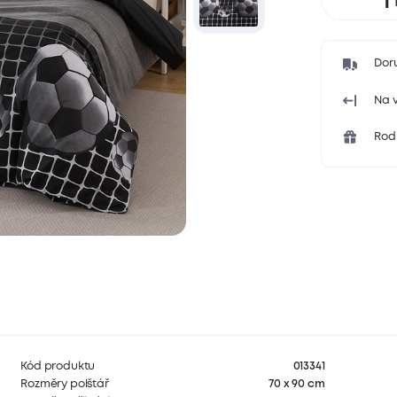
Dor
Na v
Rodi
Kód produktu
013341
Rozměry polštář
70 x 90 cm