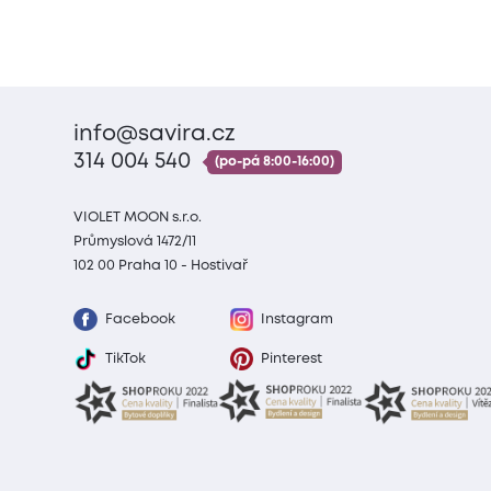
info@savira.cz
314 004 540
(po-pá 8:00-16:00)
VIOLET MOON s.r.o.
Průmyslová 1472/11
102 00 Praha 10 - Hostivař
Facebook
Instagram
TikTok
Pinterest