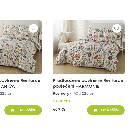
bavlněné Renforcé
Prodloužené bavlněné Renforcé
TANICA
povlečení HARMONIE
 220 cm
Rozměry •
140 x 220 cm
Skladem
499
Kč
Do košíku
Do košíku