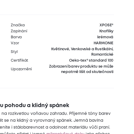
Značka
XPOSE®
Zapínání
Knoflíky
Barva
krémová
Vzor
HARMONIE
Květinové, Venkovské a Rustikální,
Styl
Romantické
Certifikát
Oeko-tex® standard 100
Zobrazení barev produktu se může
Upozornění
nepatrně lišit od skutečnosti
ou pohodu a klidný spánek
e na rozkvetlou voňavou zahradu. Příjemné tóny barev
it se na klidný a vyrovnaný spánek. Jemná bavlna
níte i stálobarevnost a odolnost materiálu vůči praní.