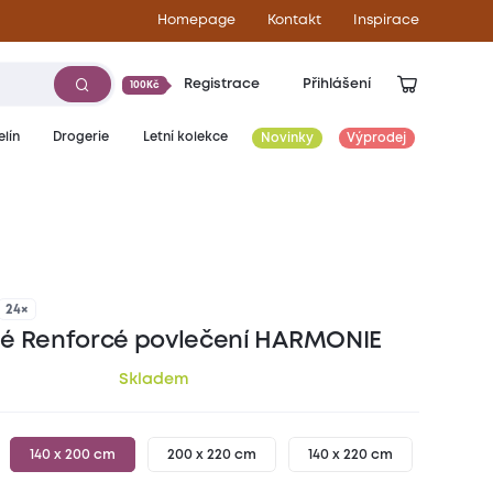
Homepage
Kontakt
Inspirace
Registrace
Přihlášení
100Kč
lín
Drogerie
Letní kolekce
Novinky
Výprodej
449
Kč
24×
é Renforcé povlečení HARMONIE
Skladem
140 x 200 cm
200 x 220 cm
140 x 220 cm