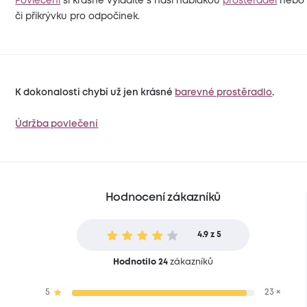
Povlečení
si krásně vyladíte s naší nabídkou
prostěradel
nebo 
či přikrývku pro odpočinek.
K dokonalosti chybí už jen krásné
barevné prostěradlo
.
Údržba povlečení
Hodnocení zákazníků
4.9 z 5
Hodnotilo 24
zákazníků
5
23 ×