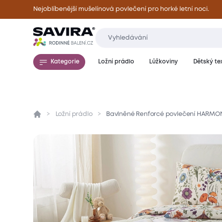
Nejoblíbenější mušelínová povlečení pro horké letní noci.
Kategorie
Ložní prádlo
Lůžkoviny
Dětský tex
Ložní prádlo
Bavlněné Renforcé povlečení HARMO
Přehled
Parametry
Popis produktu
Mate