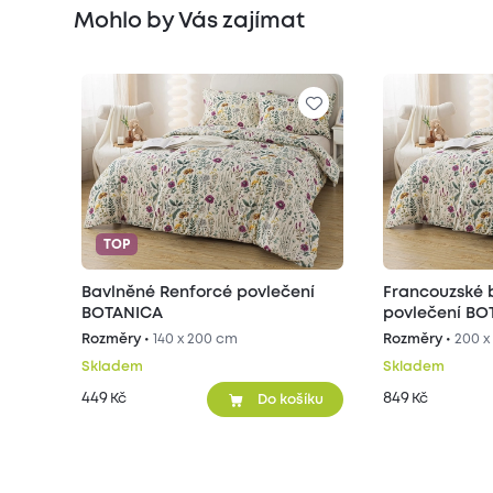
Mohlo by Vás zajímat
TOP
Bavlněné Renforcé povlečení
Francouzské 
BOTANICA
povlečení BO
Rozměry •
140 x 200 cm
Rozměry •
200 x
Skladem
Skladem
449
849
Kč
Kč
Do košíku