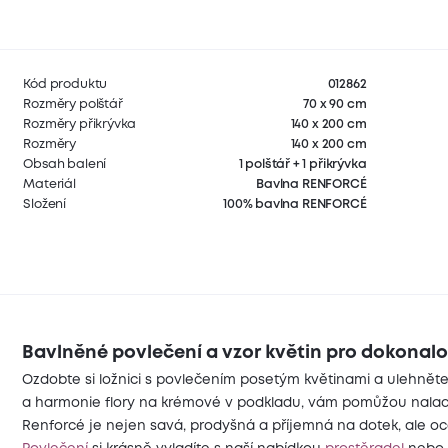
Kód produktu
012862
Rozměry polštář
70 x 90 cm
Rozměry přikrývka
140 x 200 cm
Rozměry
140 x 200 cm
Obsah balení
1 polštář + 1 přikrývka
Materiál
Bavlna RENFORCÉ
Složení
100% bavlna RENFORCÉ
Bavlněné povlečení a vzor květin pro dokonal
Ozdobte si ložnici s povlečením posetým květinami a ulehnět
a harmonie flory na krémové v podkladu, vám pomůžou nalad
Renforcé je nejen savá, prodyšná a příjemná na dotek, ale oce