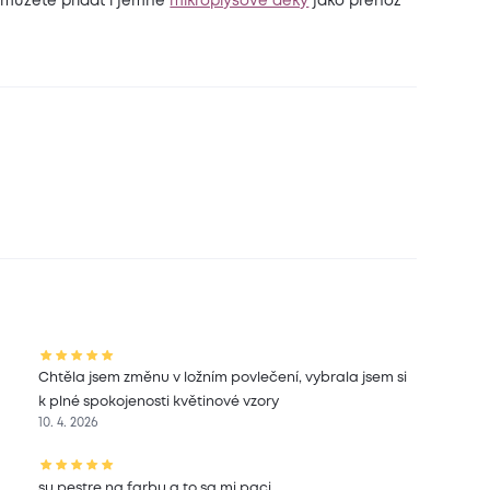
můžete přidat i jemné
mikroplyšové deky
jako přehoz
Chtěla jsem změnu v ložním povlečení, vybrala jsem si
k plné spokojenosti květinové vzory
10. 4. 2026
su pestre na farbu a to sa mi paci