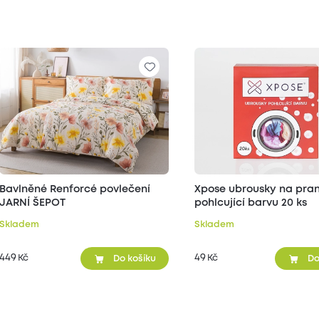
Bavlněné Renforcé povlečení
Xpose ubrousky na pran
JARNÍ ŠEPOT
pohlcující barvu 20 ks
Skladem
Skladem
449
49
Kč
Kč
Do košíku
Do