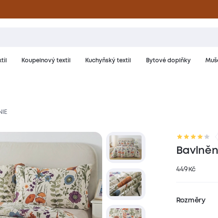
til
Koupelnový textil
Kuchyňský textil
Bytové doplňky
Muše
NIE
riál a péče
Hodnocení
Bavlněn
449
Kč
Rozměry