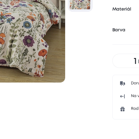
Materiál
Barva
Dor
Na v
Rodi