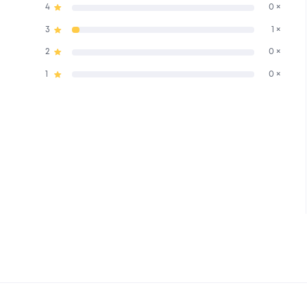
4
0 ×
3
1 ×
2
0 ×
1
0 ×