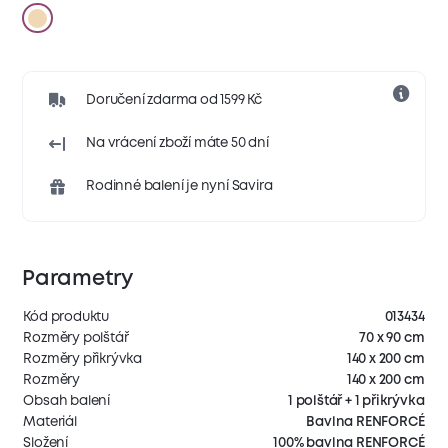
Doručení zdarma od 1599 Kč
Na vrácení zboží máte 50 dní
Rodinné balení je nyní Savira
Parametry
Kód produktu
013434
Rozměry polštář
70 x 90 cm
Rozměry přikrývka
140 x 200 cm
Rozměry
140 x 200 cm
Obsah balení
1 polštář + 1 přikrývka
Materiál
Bavlna RENFORCÉ
Složení
100% bavlna RENFORCÉ