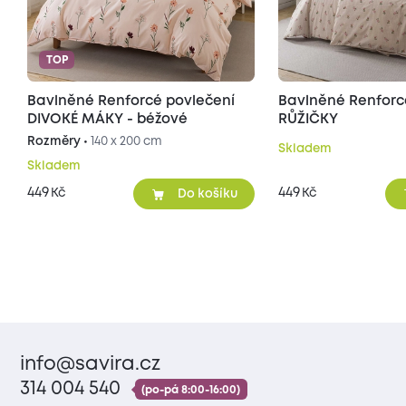
TOP
Bavlněné Renforcé povlečení
Bavlněné Renforc
DIVOKÉ MÁKY - béžové
RŮŽIČKY
Rozměry •
140 x 200 cm
Skladem
Skladem
449
449
Kč
Kč
Do košíku
info@savira.cz
314 004 540
(po-pá 8:00-16:00)