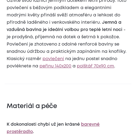
Oživte svou ložnici jemným dotekem letní přírody. Toto
povlečení s béžovým podkladem a elegantními
modrými květy přináší svěží atmosféru a lehkost do
přírodně laděného i venkovského interiéru.
Jemná a
vzdušná bavlna je ideální volbou pro teplé letní noci
-
je prodyšná, příjemná na dotek a šetrná k pokožce.
Povlečení je zhotoveno z odolné renforcé bavlny se
snadnou údržbou a praktickým zapínáním na knoflíky.
Klasický rozměr
povlečení
na jednu postel snadno
povléknete na
peřinu 140x200
a
polštář 70x90 cm
.
Materiál a péče
K dokonalosti chybí už jen krásné
barevné
prostěradlo
.