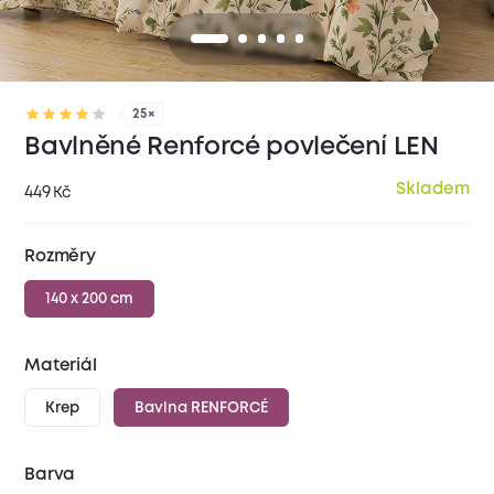
25×
Bavlněné Renforcé povlečení LEN
Skladem
449
Kč
Rozměry
140 x 200 cm
Materiál
Krep
Bavlna RENFORCÉ
Barva