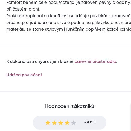
komfort během celé noci. Materiál je zároveň pevný a odolný, 
při častém praní.
Praktické
zapínání na knoflíky
usnadňuje povlékání a zároveň 
určeno pro
jednolůžko
a skvěle padne na přikrývku o rozměr
materiálu se stane stylovým i funkčním doplňkem každé ložnic
K dokonalosti chybí už jen krásné
barevné prostěradlo
.
Údržba povlečení
Hodnocení zákazníků
4.9 z 5