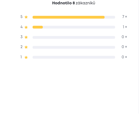
Hodnotilo 8
zákazníků
5
7 ×
4
1 ×
3
0 ×
2
0 ×
1
0 ×