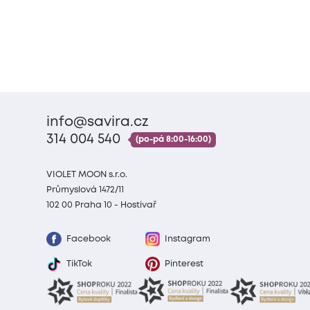
info@savira.cz
314 004 540
(po-pá 8:00-16:00)
VIOLET MOON s.r.o.
Průmyslová 1472/11
102 00 Praha 10 - Hostivař
Facebook
Instagram
TikTok
Pinterest