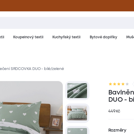
til
Koupelnový textil
Kuchyňský textil
Bytové doplňky
Muše
lečení SRDCOVKA DUO - bílé/zelené
riál a péče
Hodnocení
Bavlněn
DUO - b
449
Kč
Rozměry