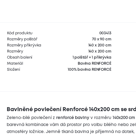
Kód produktu
003413
Rozměry polštář
70 x 90 cm
Rozměry přikrývka
140 x 200 cm
Rozměry
140 x 200 cm
Obsah balení
1 polštář + 1 přikrývka
Materiál
Bavlna RENFORCÉ
Složení
100% bavlna RENFORCÉ
Bavlněné povlečení Renforcé 140x200 cm se srd
Zeleno-bílé povlečení z
renforcé bavlny
v rozměru
140x200 cm
barevná kombinace vám dá prostor pro volbu bílého nebo ze
atmosféry ložnice. Jemně tkaná bavlna je příjemná na dotek, 