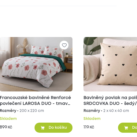
Francouzské bavlněné Renforcé
Bavlněný povlak na pol
povlečení LAROSA DUO - tmavě
SRDCOVKA DUO - šedý/
zelené
40x40 cm 2ks
Rozměry •
200 x 220 cm
Rozměry •
2 x 40 x 40 cm
Skladem
Skladem
899
119
Kč
Kč
Do košíku
Do