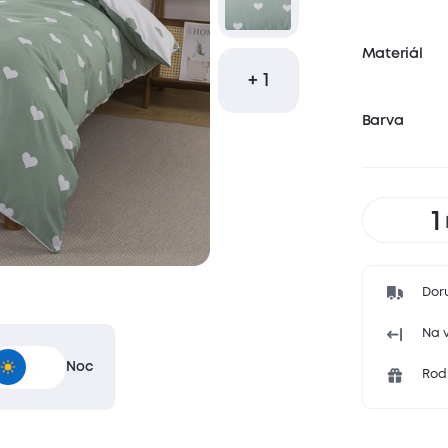
Materiál
+ 1
Barva
Dor
Na v
Noc
Rodi