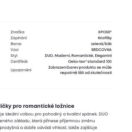
Značka
XPOSE®
Zapínání
Knoflíky
Barva
zelená/bílá
Vzor
SRDCOVKA
Styl
DUO, Moderní, Romantické, Elegantní
Certifikát
Oeko-tex® standard 100
Zobrazení barev produktu se může
Upozornění
nepatrně lišit od skutečnosti
íčky pro romantické ložnice
je ideální volbou pro pohodlný a kvalitní spánek. DUO
leného základu, která přinese příjemnou změnu
prodyšná a dobře odvádí vlhkost, takže zajišťuje