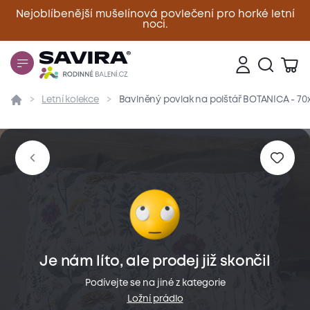
Nejoblíbenější mušelínová povlečení pro horké letní
noci.
Zavřít
Letní kolekce
Bavlněný povlak na polštář BOTANICA - 70
Přehled
Parametry
Popis produktu
Materiál
Je nám líto, ale prodej již skončil
Podívejte se na jiné z kategorie
Ložní prádlo