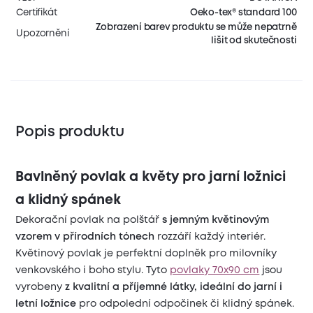
Certifikát
Oeko-tex® standard 100
Zobrazení barev produktu se může nepatrně
Upozornění
lišit od skutečnosti
Popis produktu
Bavlněný povlak a květy pro jarní ložnici
a klidný spánek
Dekorační povlak na polštář
s jemným květinovým
vzorem v přírodních tónech
rozzáří každý interiér.
Květinový povlak je perfektní doplněk pro milovníky
venkovského i boho stylu. Tyto
povlaky 70x90 cm
jsou
vyrobeny
z kvalitní a příjemné látky, ideální do jarní i
letní ložnice
pro odpolední odpočinek či klidný spánek.