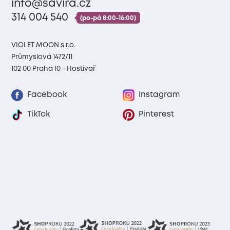
info@savira.cz
314 004 540
(po-pá 8:00-16:00)
VIOLET MOON s.r.o.
Průmyslová 1472/11
102 00 Praha 10 - Hostivař
Facebook
Instagram
TikTok
Pinterest