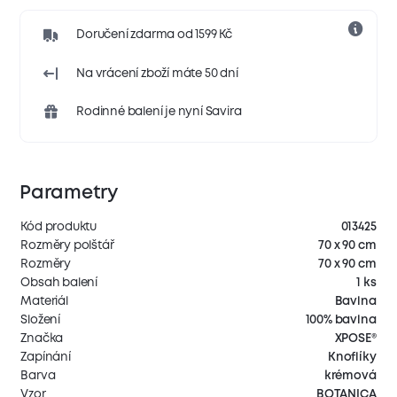
Doručení zdarma od 1599 Kč
Na vrácení zboží máte 50 dní
Rodinné balení je nyní Savira
Parametry
Kód produktu
013425
Rozměry polštář
70 x 90 cm
Rozměry
70 x 90 cm
Obsah balení
1 ks
Materiál
Bavlna
Složení
100% bavlna
Značka
XPOSE®
Zapínání
Knoflíky
Barva
krémová
Vzor
BOTANICA