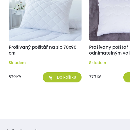
Prošívaný polštář na zip 70x90
Prošívaný polštář 
cm
odnímatelným vak
70x90 cm
Skladem
Skladem
529
779
Kč
Kč
Do košíku