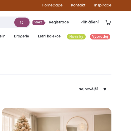
Homepage
Kontakt
Inspirace
Registrace
Přihlášení
100Kč
lín
Drogerie
Letní kolekce
Novinky
Výprodej