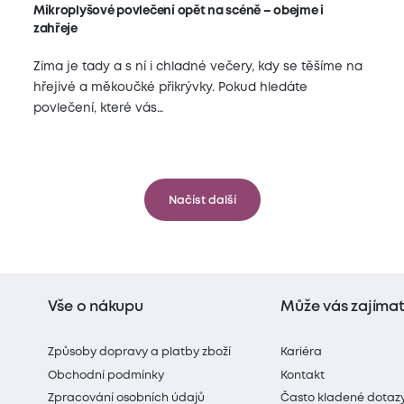
Mikroplyšové povlečení opět na scéně – obejme i
zahřeje
Zima je tady a s ní i chladné večery, kdy se těšíme na
hřejivé a měkoučké přikrývky. Pokud hledáte
povlečení, které vás…
Načíst další
Vše o nákupu
Může vás zajíma
Způsoby dopravy a platby zboží
Kariéra
Obchodní podmínky
Kontakt
Zpracování osobních údajů
Často kladené dotaz