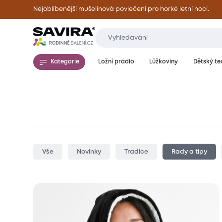
Nejoblíbenější mušelínová povlečení pro horké letní noci.
Kategorie
Ložní prádlo
Lůžkoviny
Dětský tex
Vše
Novinky
Tradice
Rady a tipy