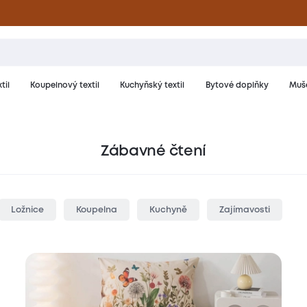
til
Koupelnový textil
Kuchyňský textil
Bytové doplňky
Muše
Zábavné čtení
Ložnice
Koupelna
Kuchyně
Zajímavosti