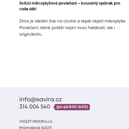
Svítící mikroplyšové povlečení – kouzelný spánek pro
vaše děti
Zima je ideální čas na útulné a teplé objetí mikroplyše.
Povlečení, které potěší nejen svou hebkostí, ale i
originálním…
info@savira.cz
314 004 540
(po-pá 8:00-16:00)
VIOLET MOON s.r.o.
Průmyslová 1472/11