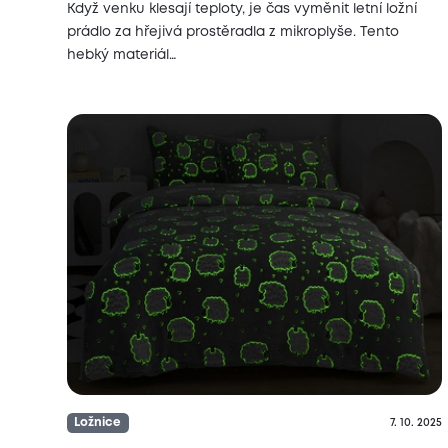
Když venku klesají teploty, je čas vyměnit letní ložní
prádlo za hřejivá prostěradla z mikroplyše. Tento
hebký materiál…
Ložnice
7. 10. 2025