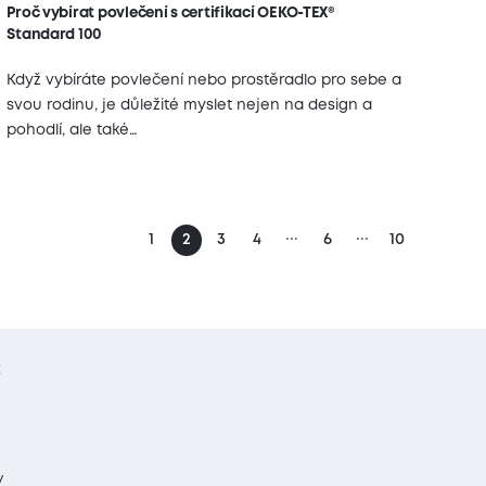
Proč vybírat povlečení s certifikací OEKO-TEX®
Standard 100
Když vybíráte povlečení nebo prostěradlo pro sebe a
svou rodinu, je důležité myslet nejen na design a
pohodlí, ale také…
...
...
1
2
3
4
6
10
t
y