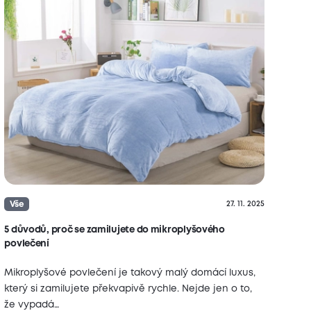
Vše
27. 11. 2025
5 důvodů, proč se zamilujete do mikroplyšového
povlečení
Mikroplyšové povlečení je takový malý domácí luxus,
který si zamilujete překvapivě rychle. Nejde jen o to,
že vypadá…