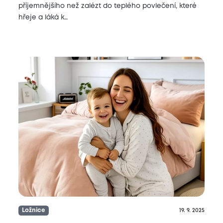
příjemnějšího než zalézt do teplého povlečení, které
hřeje a láká k…
Ložnice
19. 9. 2025