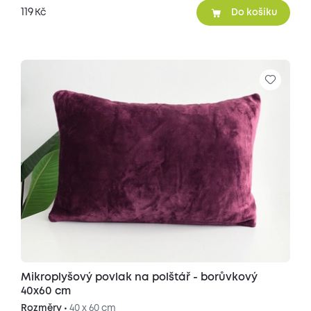
119
Kč
Do košíku
Mikroplyšový povlak na polštář - borůvkový
40x60 cm
Rozměry •
40 x 60 cm