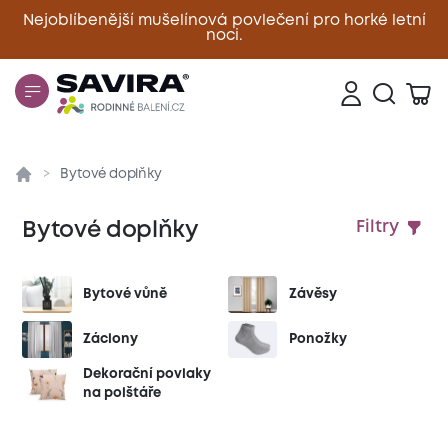
Nejoblíbenější mušelínová povlečení pro horké letní
noci.
Zavřít
Bytové doplňky
Bytové doplňky
Filtry
Bytové vůně
Závěsy
Záclony
Ponožky
Dekorační povlaky
na polštáře