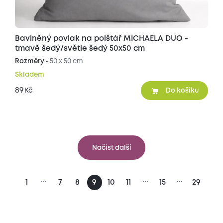
Bavlněný povlak na polštář MICHAELA DUO -
tmavě šedý/světle šedý 50x50 cm
Rozměry •
50 x 50 cm
Skladem
89
Kč
Do košíku
Načíst další
...
...
...
1
7
8
9
10
11
15
29