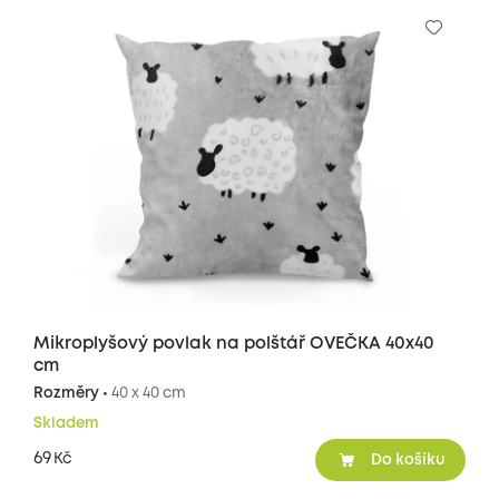
Mikroplyšový povlak na polštář OVEČKA 40x40
cm
Rozměry •
40 x 40 cm
Skladem
69
Kč
Do košíku