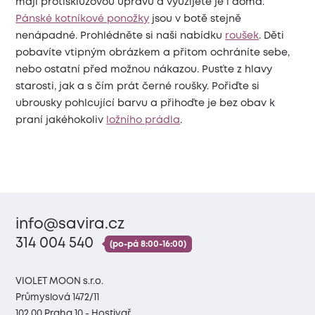
mají protiskluzovou úpravu a využijete je i doma.
Pánské kotníkové ponožky
jsou v botě stejně
nenápadné. Prohlédněte si naši nabídku
roušek
. Děti
pobavíte vtipným obrázkem a přitom ochráníte sebe,
nebo ostatní před možnou nákazou. Pusťte z hlavy
starosti, jak a s čím prát černé roušky. Pořiďte si
ubrousky pohlcující barvu a přihoďte je bez obav k
praní jakéhokoliv
ložního prádla
.
info@savira.cz
314 004 540
(po-pá 8:00-16:00)
VIOLET MOON s.r.o.
Průmyslová 1472/11
102 00 Praha 10 - Hostivař