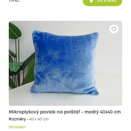
119
Kč
Do košíku
Mikroplyšový povlak na polštář - modrý 40x40 cm
Rozměry •
40 x 40 cm
Skladem