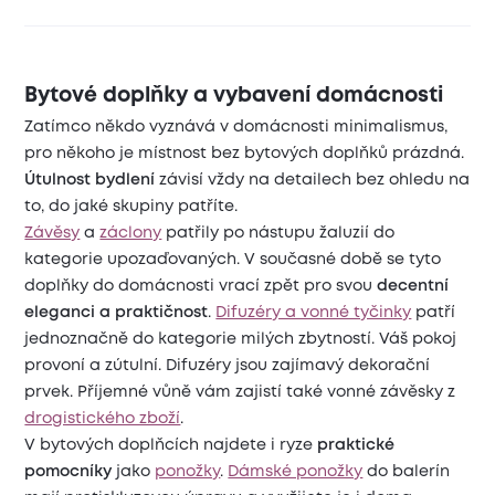
Bytové doplňky a vybavení domácnosti
Zatímco někdo vyznává v domácnosti minimalismus,
pro někoho je místnost bez bytových doplňků prázdná.
Útulnost bydlení
závisí vždy na detailech bez ohledu na
to, do jaké skupiny patříte.
Závěsy
a
záclony
patřily po nástupu žaluzií do
kategorie upozaďovaných. V současné době se tyto
doplňky do domácnosti vrací zpět pro svou
decentní
eleganci a praktičnost
.
Difuzéry a vonné tyčinky
patří
jednoznačně do kategorie milých zbytností. Váš pokoj
provoní a zútulní. Difuzéry jsou zajímavý dekorační
prvek. Příjemné vůně vám zajistí také vonné závěsky z
drogistického zboží
.
V bytových doplňcích najdete i ryze
praktické
pomocníky
jako
ponožky
.
Dámské ponožky
do balerín