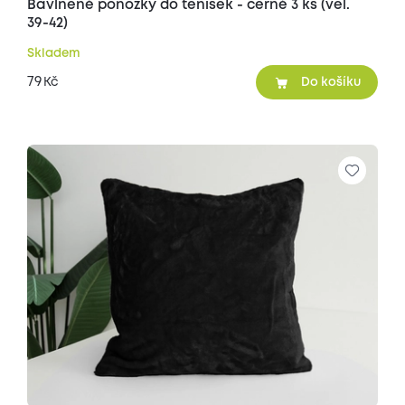
Bavlněné ponožky do tenisek - černé 3 ks (vel.
39-42)
Skladem
79
Kč
Do košíku