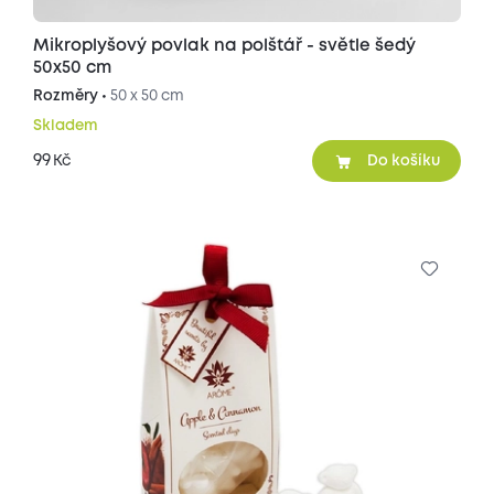
Mikroplyšový povlak na polštář - světle šedý
50x50 cm
Rozměry •
50 x 50 cm
Skladem
99
Kč
Do košíku