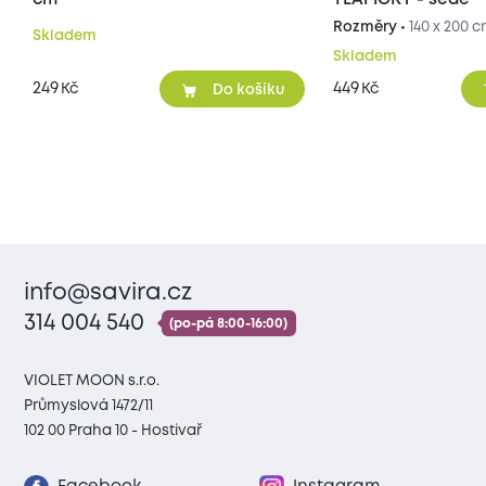
cm
TLAPIČKY - šedé
Rozměry •
140 x 200 
Skladem
Skladem
249
449
Kč
Kč
Do košíku
info@savira.cz
314 004 540
(po-pá 8:00-16:00)
VIOLET MOON s.r.o.
Průmyslová 1472/11
102 00 Praha 10 - Hostivař