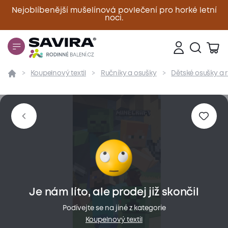
Nejoblíbenější mušelínová povlečení pro horké letní
noci.
Zavřít
Koupelnový textil
Ručníky a osušky
Dětské osušky a 
Přehled
Parametry
Popis produktu
Materiál
Je nám líto, ale prodej již skončil
Podívejte se na jiné z kategorie
Koupelnový textil