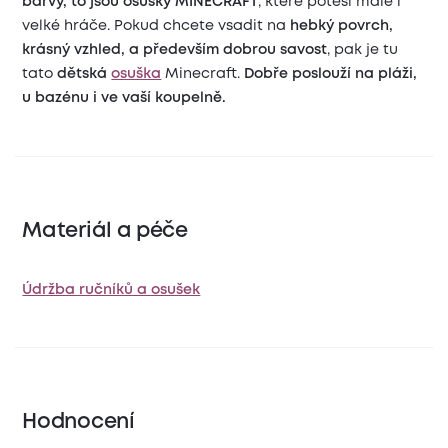
barvy, to jsou osušky MINECRAFT
, které potěší malé i
velké hráče. Pokud chcete vsadit na
hebký povrch,
krásný vzhled, a především dobrou savost
, pak je tu
tato
dětská
osuška
Minecraft.
Dobře poslouží na pláži,
u bazénu i ve vaší koupelně.
Materiál a péče
Údržba ručníků a osušek
Hodnocení