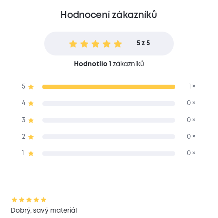
Hodnocení zákazníků
5 z 5
Hodnotilo 1
zákazníků
5
1 ×
4
0 ×
3
0 ×
2
0 ×
1
0 ×
Dobrý, savý materiál