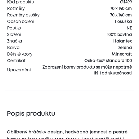
Kód produktu
011499
Rozměry
70 x 140 cm
Rozměry osušky
70 x 140 cm
Obsah balení
1 osuška
Poutko
NE
Složení
100% bavlna
Značka
Halantex
Barva
zelená
Dětské vzory
Minecraft
Certifikát
Oeko-tex® standard 100
Zobrazení barev produktu se může nepatrně
Upozornění
lišit od skutečnosti
Popis produktu
Oblíbený hráčsky design, hedvábná jemnost a pestré