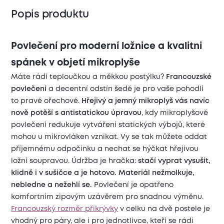
Popis produktu
Povlečení pro moderní ložnice a kvalitni
spánek v objetí mikroplyše
Máte rádi teploučkou a měkkou postýlku?
Francouzské
povlečení
a decentní odstín šedé je pro vaše pohodlí
to pravé ořechové.
Hřejivý a jemný mikroplyš vás navíc
nově potěší s antistatickou úpravou
, kdy mikroplyšové
povlečení redukuje vytváření statických výbojů, které
mohou u mikrovláken vznikat. Vy se tak můžete oddat
příjemnému odpočinku a nechat se hýčkat hřejivou
ložní soupravou. Údržba je hračka:
stačí vyprat vysušit,
klidně i v sušičce a je hotovo. Materiál nežmolkuje,
nebledne a nežehlí se.
Povlečení je opatřeno
komfortním zipovým uzávěrem pro snadnou výměnu.
Francouzský rozměr přikrývky
v celku na dvě postele je
vhodný pro páry, ale i pro jednotlivce, kteří se rádi