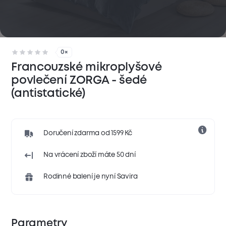
0×
Francouzské mikroplyšové
povlečení ZORGA - šedé
(antistatické)
Doručení zdarma od 1599 Kč
Na vrácení zboží máte 50 dní
Rodinné balení je nyní Savira
Parametry