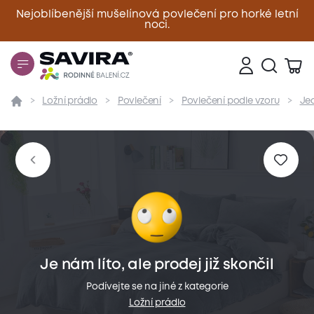
Nejoblíbenější mušelínová povlečení pro horké letní
noci.
Zavřít
Ložní prádlo
Povlečení
Povlečení podle vzoru
Je
Přehled
Parametry
Popis produktu
Materiál
Je nám líto, ale prodej již skončil
Podívejte se na jiné z kategorie
Ložní prádlo