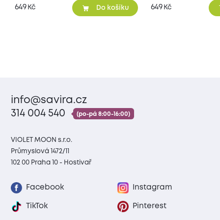
649
649
Kč
Kč
Do košíku
info@savira.cz
314 004 540
(po-pá 8:00-16:00)
VIOLET MOON s.r.o.
Průmyslová 1472/11
102 00 Praha 10 - Hostivař
Facebook
Instagram
TikTok
Pinterest