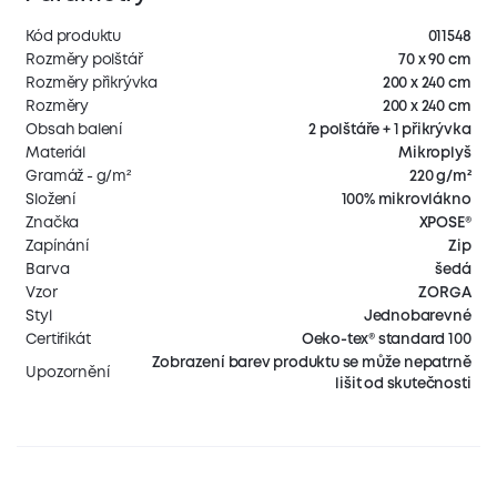
Kód produktu
011548
Rozměry polštář
70 x 90 cm
Rozměry přikrývka
200 x 240 cm
Rozměry
200 x 240 cm
Obsah balení
2 polštáře + 1 přikrývka
Materiál
Mikroplyš
Gramáž - g/m²
220 g/m²
Složení
100% mikrovlákno
Značka
XPOSE®
Zapínání
Zip
Barva
šedá
Vzor
ZORGA
Styl
Jednobarevné
Certifikát
Oeko-tex® standard 100
Zobrazení barev produktu se může nepatrně
Upozornění
lišit od skutečnosti