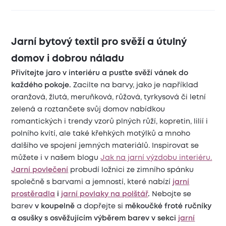
Jarní bytový textil pro svěží a útulný
domov i dobrou náladu
Přivítejte jaro v interiéru a pusťte svěží vánek do
každého pokoje.
Zacilte na barvy, jako je například
oranžová, žlutá, meruňková, růžová, tyrkysová či letní
zelená a roztančete svůj domov nabídkou
romantických i trendy vzorů plných růží, kopretin, lilií i
polního kvítí, ale také křehkých motýlků a mnoho
dalšího ve spojení jemných materiálů. Inspirovat se
můžete i v našem blogu
Jak na jarní výzdobu interiéru.
Jarní
povlečení
probudí ložnici ze zimního spánku
společně s barvami a jemností, které nabízí
jarní
prostěradla
i
jarní povlaky na polštář
.
Nebojte se
barev
v koupelně
a dopřejte si
měkoučké froté
ručníky
a osušky s osvěžujícím výběrem barev v sekci
jarní