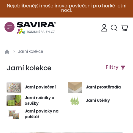
Nejoblíbenější mušelínová povlečení pro horké letní
noci.
Zavřít
Jarní kolekce
Jarní kolekce
Filtry
Jarní povlečení
Jarní prostěradla
Jarní ručníky a
Jarní utěrky
osušky
Jarní povlaky na
polštář