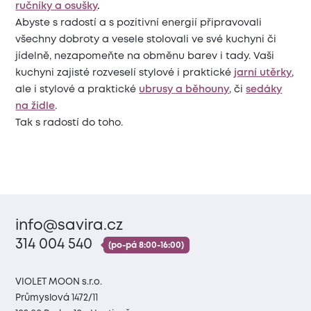
ručníky a osušky
.
Abyste s radostí a s pozitivní energií připravovali
všechny dobroty a vesele stolovali ve své kuchyni či
jídelně, nezapomeňte na obměnu barev i tady. Vaši
kuchyni zajisté rozveselí stylové i praktické
jarní utěrky
,
ale i stylové a praktické
ubrusy a běhouny
, či
sedáky
na židle
.
Tak s radostí do toho.
info@savira.cz
314 004 540
(po-pá 8:00-16:00)
VIOLET MOON s.r.o.
Průmyslová 1472/11