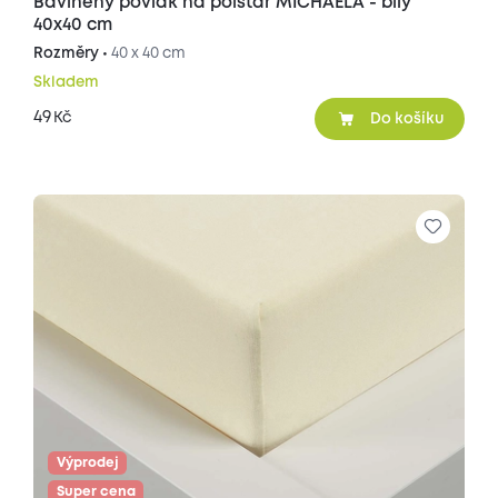
Bavlněný povlak na polštář MICHAELA - bílý
40x40 cm
Rozměry •
40 x 40 cm
Skladem
49
Kč
Do košíku
Výprodej
Super cena