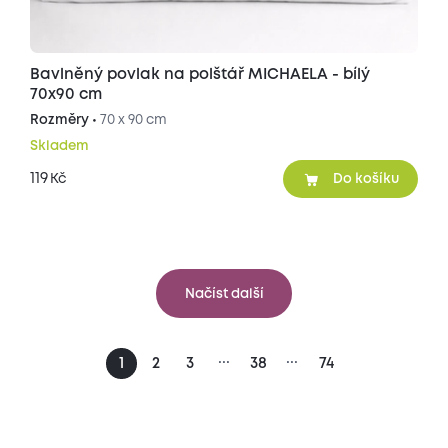
Bavlněný povlak na polštář MICHAELA - bílý
70x90 cm
Rozměry •
70 x 90 cm
Skladem
119
Kč
Do košíku
Načíst další
...
...
1
2
3
38
74