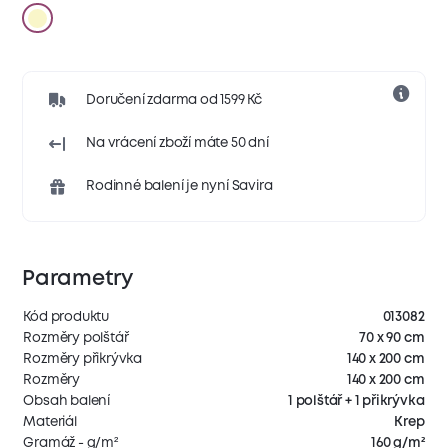
Doručení zdarma od 1599 Kč
Na vrácení zboží máte 50 dní
Rodinné balení je nyní Savira
Parametry
Kód produktu
013082
Rozměry polštář
70 x 90 cm
Rozměry přikrývka
140 x 200 cm
Rozměry
140 x 200 cm
Obsah balení
1 polštář + 1 přikrývka
Materiál
Krep
Gramáž - g/m²
160 g/m²