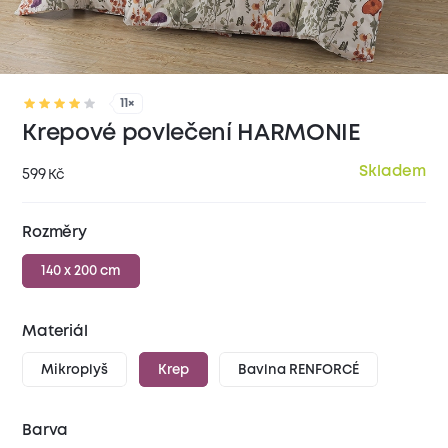
11×
Krepové povlečení HARMONIE
Skladem
599
Kč
Rozměry
140 x 200 cm
Materiál
Mikroplyš
Krep
Bavlna RENFORCÉ
Barva