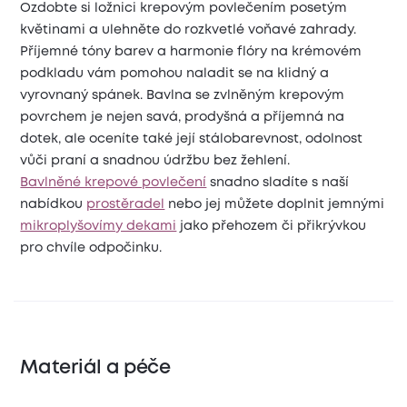
Ozdobte si ložnici krepovým povlečením posetým
květinami a ulehněte do rozkvetlé voňavé zahrady.
Příjemné tóny barev a harmonie flóry na krémovém
podkladu vám pomohou naladit se na klidný a
vyrovnaný spánek. Bavlna se zvlněným krepovým
povrchem je nejen savá, prodyšná a příjemná na
dotek, ale oceníte také její stálobarevnost, odolnost
vůči praní a snadnou údržbu bez žehlení.
Bavlněné krepové povlečení
snadno sladíte s naší
nabídkou
prostěradel
nebo jej můžete doplnit jemnými
mikroplyšovímy dekami
jako přehozem či přikrývkou
pro chvíle odpočinku.
Materiál a péče