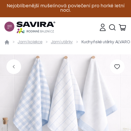
Nejoblíbenější mušelínová povlečení pro horké letní
noci.
Zavřít
Jarní kolekce
Jarní utěrky
Kuchyňské utěrky ALVARO 
Přehled
Parametry
Popis produktu
Hodnoce