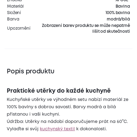
Materiál
Bavlna
Složení
100% bavlna
Barva
modrá/bílá
Zobrazení barev produktu se může nepatrně
Upozornění
lišit od skutečnosti
Popis produktu
Praktické utěrky do každé kuchyně
Kuchyňské utěrky ve výhodném setu nabízí materiál ze
100% bavlny s dobrou savostí. Barvy modrá a bílá
přistanou i vaši kuchyni.
Údržba: Utěrky na nádobí doporučujeme prát na 60°C.
Vylaďte si svůj
kuchynský textil
k dokonalosti.