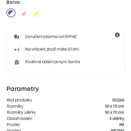
Barva
Doručení zdarma od 1599 Kč
Na vrácení zboží máte 50 dní
Rodinné balení je nyní Savira
Parametry
Kód produktu
012260
Rozměry
50 x 70 cm
Rozměry utěrky
50 x 70 cm
Obsah balení
3 utěrky
Poutko
NE
Značka
XPOSE®