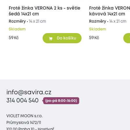
Froté žínka VERONA 2 ks - světle
Froté žínka VERON
šedá 14x21 cm
kávová 14x21 cm
Rozměry •
14 x 21 cm
Rozměry •
14 x 21 cm
Skladem
Skladem
59
59
Kč
Kč
Do košíku
info@savira.cz
314 004 540
(po-pá 8:00-16:00)
VIOLET MOON s.r.o.
Průmyslová 1472/11
102 00 Praha 10 - Hostivař