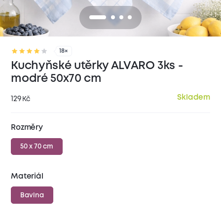
18×
Kuchyňské utěrky ALVARO 3ks -
modré 50x70 cm
Skladem
129
Kč
Rozměry
50 x 70 cm
Materiál
Bavlna