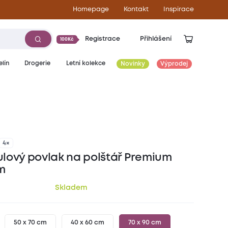
Homepage
Kontakt
Inspirace
Registrace
Přihlášení
100Kč
lín
Drogerie
Letní kolekce
Novinky
Výprodej
109
Kč
4×
lový povlak na polštář Premium
m
Skladem
50 x 70 cm
40 x 60 cm
70 x 90 cm