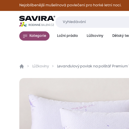
Nejoblíbenější mušelínová povlečení pro horké letní noci.
Kategorie
Ložní prádlo
Lůžkoviny
Dětský tex
Lůžkoviny
Levandulový povlak na polštář Premium
Přehled
Parametry
Popis produktu
Mate