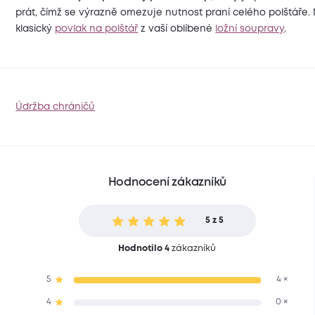
prát, čímž se výrazně omezuje nutnost praní celého polštáře.
klasický
povlak na polštář
z vaší oblíbené
ložní soupravy
.
Údržba chráničů
Hodnocení zákazníků
5 z 5
Hodnotilo 4
zákazníků
5
4 ×
4
0 ×