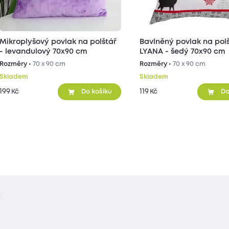
Mikroplyšový povlak na polštář
Bavlněný povlak na pol
- levandulový 70x90 cm
LYANA - šedý 70x90 cm
Rozměry •
70 x 90 cm
Rozměry •
70 x 90 cm
Skladem
Skladem
199
119
Kč
Kč
Do košíku
Do
t