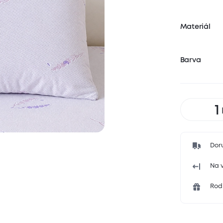
Materiál
Barva
Dor
Na v
Rodi