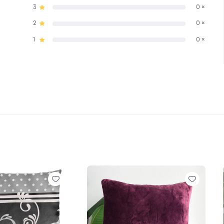
3
0 ×
2
0 ×
1
0 ×