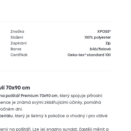
Značka
XPOSE®
Složení
100% polyester
Zapínání
Zip
Barva
bílá/fialová
Certifikát
Oeko-tex® standard 100
lí 70x90 cm
a polštář Premium 70x90 cm
, který spojuje přírodní
ence je známá svými zklidňujícími účinky, pomáhá
áročném dni.
teriálu
, který je šetrný k pokožce a vhodný i pro citlivé
čený na polštáři. Lze jej snadno sundat, častěji měnit a