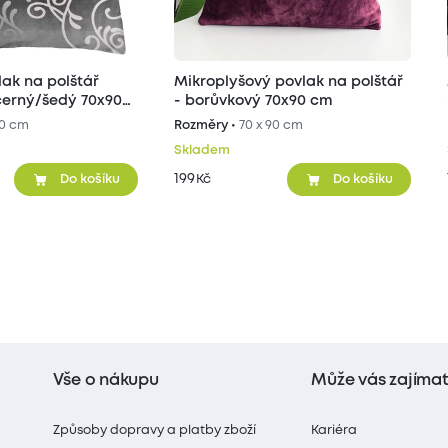
ak na polštář
Mikroplyšový povlak na polštář
erný/šedý 70x90
- borůvkový 70x90 cm
90 cm
Rozměry •
70 x 90 cm
Skladem
199
Kč
Do košíku
Do košíku
Vše o nákupu
Může vás zajíma
Způsoby dopravy a platby zboží
Kariéra