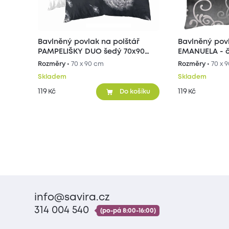
Bavlněný povlak na polštář
Bavlněný povl
PAMPELIŠKY DUO šedý 70x90
EMANUELA - č
cm
cm
Rozměry •
70 x 90 cm
Rozměry •
70 x 
Skladem
Skladem
119
119
Kč
Kč
Do košíku
info@savira.cz
314 004 540
(po-pá 8:00-16:00)