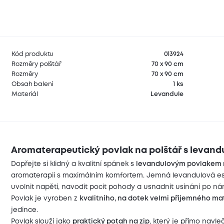
Kód produktu
013924
Rozměry polštář
70 x 90 cm
Rozměry
70 x 90 cm
Obsah balení
1 ks
Materiál
Levandule
Aromaterapeutický povlak na polštář s levandu
Dopřejte si klidný a kvalitní spánek s
levandulovým povlakem n
aromaterapii s maximálním komfortem. Jemná levandulová es
uvolnit napětí, navodit pocit pohody a usnadnit usínání po n
Povlak je vyroben z
kvalitního, na dotek velmi příjemného ma
jedince.
Povlak slouží jako
praktický potah na zip
, který je přímo navle