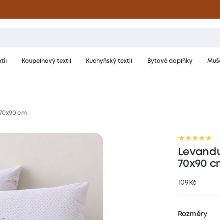
til
Koupelnový textil
Kuchyňský textil
Bytové doplňky
Muše
 70x90 cm
riál a péče
Hodnocení
Levandu
70x90 c
109
Kč
Rozměry