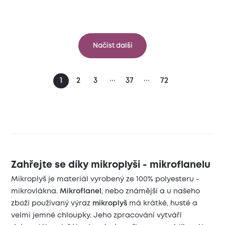
Načíst další
...
...
1
2
3
37
72
Zahřejte se díky mikroplyši - mikroflanelu
Mikroplyš je materiál vyrobený ze 100% polyesteru -
mikrovlákna.
Mikroflanel
, nebo známější a u našeho
zboží používaný výraz
mikroplyš
má krátké, husté a
velmi jemné chloupky. Jeho zpracování vytváří