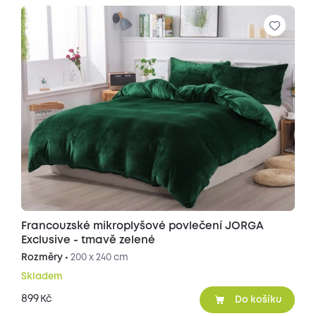
Francouzské mikroplyšové povlečení JORGA
Exclusive - tmavě zelené
Rozměry •
200 x 240 cm
Skladem
899
Kč
Do košíku