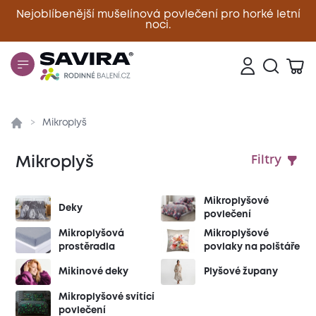
Nejoblíbenější mušelínová povlečení pro horké letní
noci.
Zavřít
Mikroplyš
Mikroplyš
Filtry
Mikroplyšové
Deky
povlečení
Mikroplyšová
Mikroplyšové
prostěradla
povlaky na polštáře
Mikinové deky
Plyšové župany
Mikroplyšové svítící
povlečení