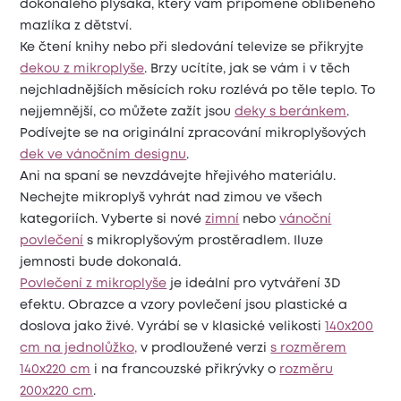
dokonalého plyšáka, který vám připomene oblíbeného
mazlíka z dětství.
Ke čtení knihy nebo při sledování televize se přikryjte
dekou z mikroplyše
. Brzy ucítíte, jak se vám i v těch
nejchladnějších měsících roku rozlévá po těle teplo. To
nejjemnější, co můžete zažít jsou
deky s beránkem
.
Podívejte se na originální zpracování mikroplyšových
dek ve vánočním designu
.
Ani na spaní se nevzdávejte hřejivého materiálu.
Nechejte mikroplyš vyhrát nad zimou ve všech
kategoriích. Vyberte si nové
zimní
nebo
vánoční
povlečení
s mikroplyšovým prostěradlem. Iluze
jemnosti bude dokonalá.
Povlečení z mikroplyše
je ideální pro vytváření 3D
efektu. Obrazce a vzory povlečení jsou plastické a
doslova jako živé. Vyrábí se v klasické velikosti
140x200
cm na jednolůžko,
v prodloužené verzi
s rozměrem
140x220 cm
i na francouzské přikrývky o
rozměru
200x220 cm
.