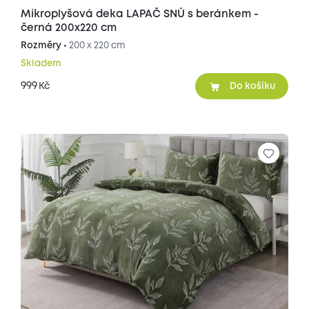
Mikroplyšová deka LAPAČ SNŮ s beránkem -
černá 200x220 cm
Rozměry •
200 x 220 cm
Skladem
999
Kč
Do košíku