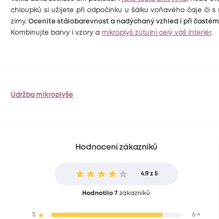
chloupků si užijete při odpočinku u šálku voňavého čaje či s
zimy.
Oceníte stálobarevnost a nadýchaný vzhled i při častém 
Kombinujte barvy i vzory a
mikroplyš zútulní celý váš interiér
.
Údržba mikroplyše
Hodnocení zákazníků
4.9 z 5
Hodnotilo 7
zákazníků
5
6 ×