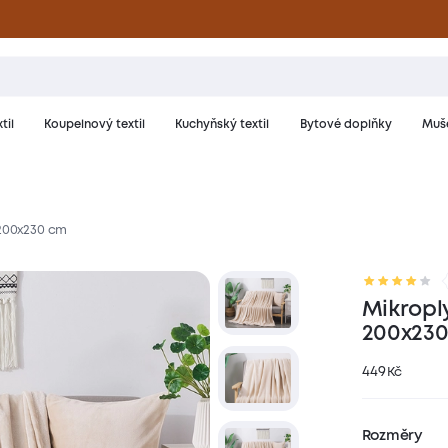
til
Koupelnový textil
Kuchyňský textil
Bytové doplňky
Muše
 200x230 cm
riál a péče
Hodnocení
Mikroply
200x23
449
Kč
Rozměry