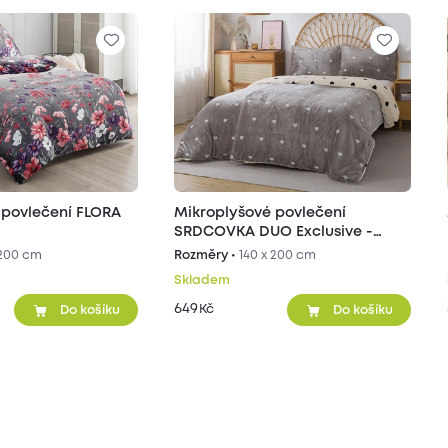
 povlečení FLORA
Mikroplyšové povlečení
SRDCOVKA DUO Exclusive -
šedé/béžové
 200 cm
Rozměry •
140 x 200 cm
Skladem
649
Kč
Do košíku
Do košíku