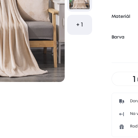
Materiál
+ 1
Barva
Dor
Na v
Rodi