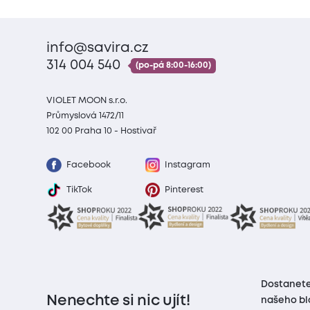
info@savira.cz
314 004 540
(po-pá 8:00-16:00)
VIOLET MOON s.r.o.
Průmyslová 1472/11
102 00 Praha 10 - Hostivař
Facebook
Instagram
TikTok
Pinterest
Dostanete
Nenechte si nic ujít!
našeho bl