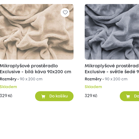
Mikroplyšové prostěradlo
Mikroplyšové prostěrad
Exclusive - bílá káva 90x200 cm
Exclusive - světle šedé 
cm
Rozměry •
90 x 200 cm
Rozměry •
90 x 200 cm
Skladem
Skladem
329
329
Kč
Kč
Do košíku
Do