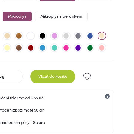
Mikroplyš
Mikroplyš s beránkem
Vložit do košíku
učení zdarma od 1599 Kč
rácení zboží máte 50 dní
nné balení je nyní Savira