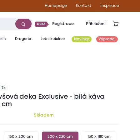
Homepage
Kontakt
Inspirace
Registrace
Přihlášení
100Kč
lín
Drogerie
Letní kolekce
Novinky
Výprodej
449
Kč
7×
šová deka Exclusive - bílá káva
0 cm
Skladem
150 x 200 cm
200 x 230 cm
130 x 180 cm