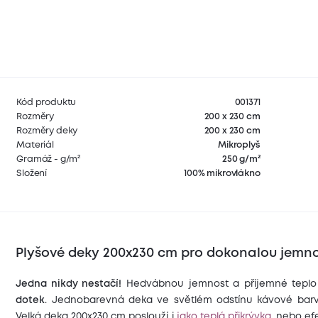
Kód produktu
001371
Rozměry
200 x 230 cm
Rozměry deky
200 x 230 cm
Materiál
Mikroplyš
Gramáž - g/m²
250 g/m²
Složení
100% mikrovlákno
Plyšové deky 200x230 cm pro dokonalou jemnos
Jedna nikdy nestačí!
Hedvábnou jemnost a příjemné teplo
dotek
. Jednobarevná deka ve světlém odstínu kávové barvy
Velká deka 200x230 cm poslouží i
jako teplá přikrývka
, nebo ef