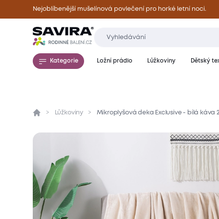
Nejoblíbenější mušelínová povlečení pro horké letní noci.
Kategorie
Ložní prádlo
Lůžkoviny
Dětský tex
Lůžkoviny
Mikroplyšová deka Exclusive - bílá káva
Přehled
Parametry
Popis produktu
Mate