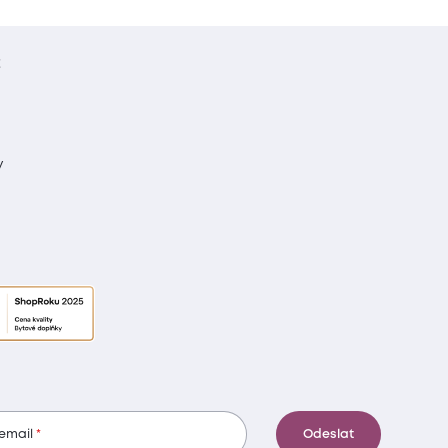
t
y
 email
Odeslat