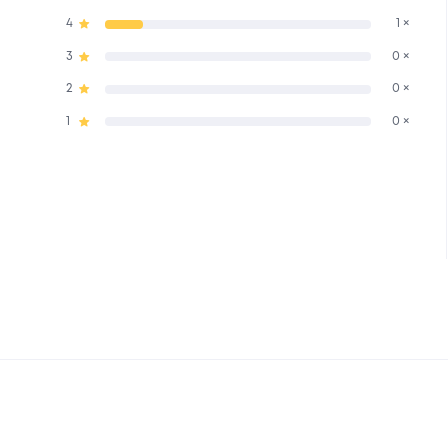
4
1 ×
3
0 ×
2
0 ×
1
0 ×