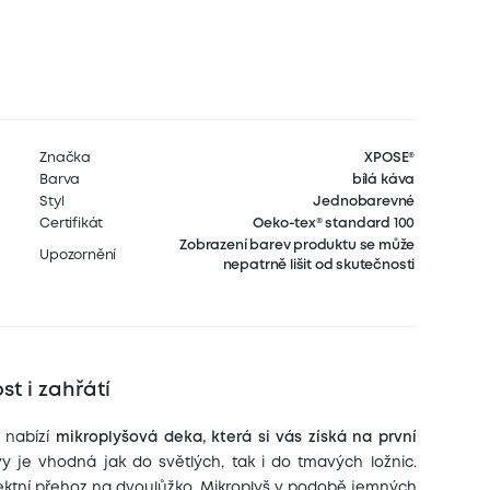
Značka
XPOSE®
Barva
bílá káva
Styl
Jednobarevné
Certifikát
Oeko-tex® standard 100
Zobrazení barev produktu se může
Upozornění
nepatrně lišit od skutečnosti
t i zahřátí
 nabízí
mikroplyšová deka, která si vás získá na první
 je vhodná jak do světlých, tak i do tmavých ložnic.
ektní přehoz na dvoulůžko. Mikroplyš v podobě jemných