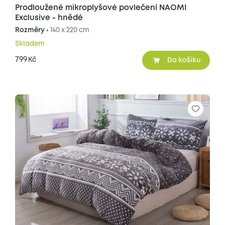
Prodloužené mikroplyšové povlečení NAOMI
Exclusive - hnědé
Rozměry •
140 x 220 cm
Skladem
799
Kč
Do košíku