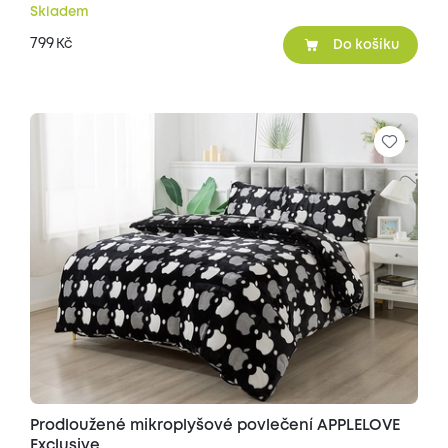
Skladem
799
Kč
Do košíku
Prodloužené mikroplyšové povlečení APPLELOVE
Exclusive