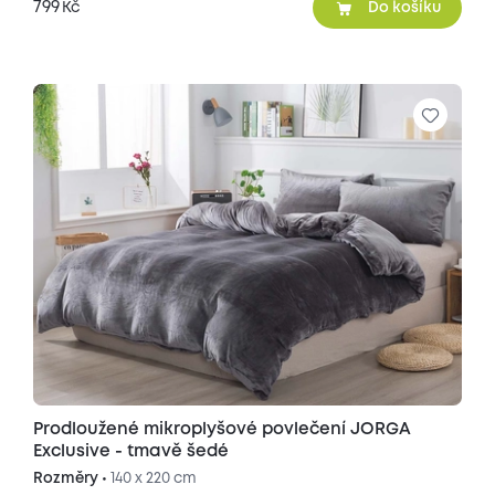
799
Kč
Do košíku
Prodloužené mikroplyšové povlečení JORGA
Exclusive - tmavě šedé
Rozměry •
140 x 220 cm