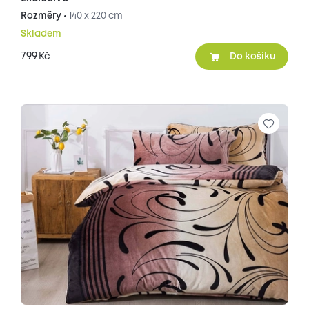
Rozměry •
140 x 220 cm
Skladem
799
Kč
Do košíku