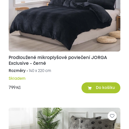
Prodloužené mikroplyšové povlečení JORGA
Exclusive - černé
Rozměry •
140 x 220 cm
Skladem
799
Kč
Do košíku