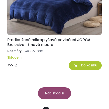
Prodloužené mikroplyšové povlečení JORGA
Exclusive - tmavě modré
Rozměry •
140 x 220 cm
Skladem
799
Kč
Do košíku
Načíst další