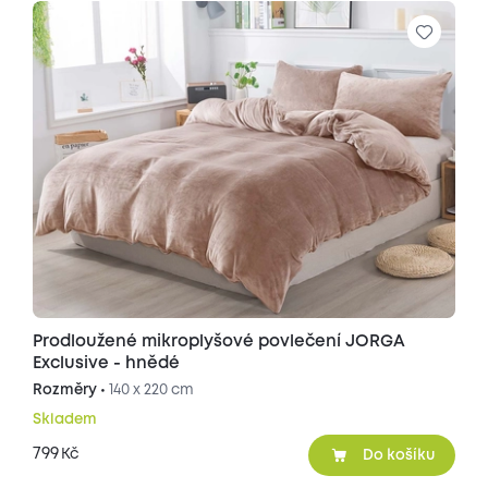
Prodloužené mikroplyšové povlečení JORGA
Exclusive - hnědé
Rozměry •
140 x 220 cm
Skladem
799
Kč
Do košíku