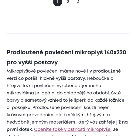
1
2
3
Prodloužené povlečení mikroplyš 140x220
pro vyšší postavy
Mikroplyšové povlečení máme nově i
v prodloužené
verzi co potěší hlavně vyšší postavy.
Heboučké a
hřejivé ložní povlečení vyrobené z jemného
mikrovlákna je ideální do chladnějšího období. Syté
barvy a sametový vzhled to je šperk do každé ložnice
či pokojíku. Prodloužené povlečení kouzlí nejen
krásným provedením, ale i měkkým, hřejivým a
hedvábně jemným materiálem, který vás
zahřeje již na
první dotek
.
Oceníte také vlastnosti mikroplyše.
Je