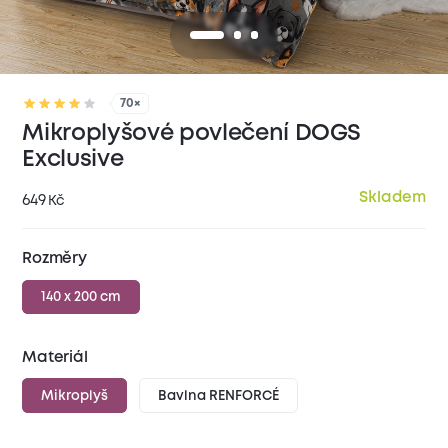
70×
Mikroplyšové povlečení DOGS
Exclusive
Skladem
649
Kč
Rozměry
140 x 200 cm
Materiál
Mikroplyš
Bavlna RENFORCÉ