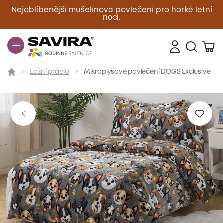
Nejoblíbenější mušelínová povlečení pro horké letní
noci.
Zavřít
Ložní prádlo
Mikroplyšové povlečení DOGS Exclusive
Přehled
Parametry
Popis produktu
Materiál