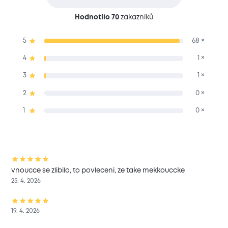
Hodnotilo 70
zákazníků
5
68 ×
4
1 ×
3
1 ×
2
0 ×
1
0 ×
vnoucce se zlibilo, to povleceni, ze take mekkouccke
25. 4. 2026
19. 4. 2026