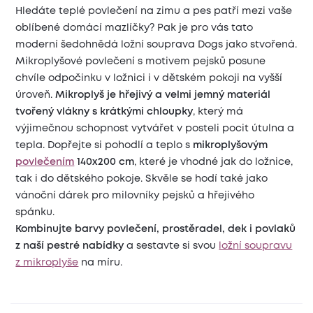
Hledáte teplé povlečení na zimu a pes patří mezi vaše
oblíbené domácí mazlíčky? Pak je pro vás tato
moderní šedohnědá ložní souprava Dogs jako stvořená.
Mikroplyšové povlečení s motivem pejsků posune
chvíle odpočinku v ložnici i v dětském pokoji na vyšší
úroveň.
Mikroplyš je hřejivý a velmi jemný materiál
tvořený vlákny s krátkými chloupky
, který má
výjimečnou schopnost vytvářet v posteli pocit útulna a
tepla. Dopřejte si pohodlí a teplo s
mikroplyšovým
povlečením
140x200 cm
, které je vhodné jak do ložnice,
tak i do dětského pokoje. Skvěle se hodí také jako
vánoční dárek pro milovníky pejsků a hřejivého
spánku.
Kombinujte barvy povlečení, prostěradel, dek i povlaků
z naší pestré nabídky
a
sestavte si svou
ložní soupravu
z mikroplyše
na míru.