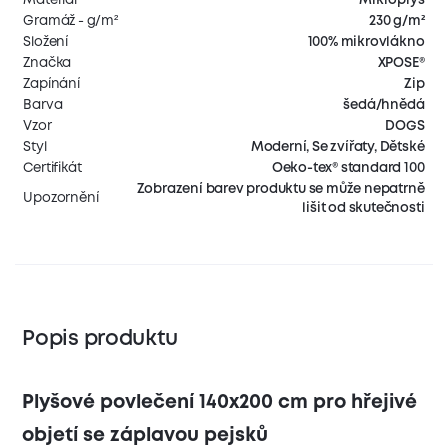
Gramáž - g/m²
230 g/m²
Složení
100% mikrovlákno
Značka
XPOSE®
Zapínání
Zip
Barva
šedá/hnědá
Vzor
DOGS
Styl
Moderní, Se zvířaty, Dětské
Certifikát
Oeko-tex® standard 100
Zobrazení barev produktu se může nepatrně
Upozornění
lišit od skutečnosti
Popis produktu
Plyšové povlečení 140x200 cm pro hřejivé
objetí se záplavou pejsků