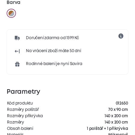
Barva
Doručení zdarma od 1599 Kč
Na vrácení zboží máte 50 dní
Rodinné balení je nyní Savira
Parametry
Kód produktu
012650
Rozměry polštář
70 x 90 cm
Rozměry přikrývka
140 x 200 cm
Rozměry
140 x 200 cm
Obsah balení
1 polštář + 1 přikrývka
Materiál
Mikroplyš