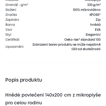
Gramáž - g/m²
230 g/m²
Složení
100% mikrovlákno
Značka
XPOSE®
Zapínání
Zip
Barva
hnědá
Vzor
EVA
Styl
Elegantní
Certifikát
Oeko-tex® standard 100
Zobrazení barev produktu se může nepatrně
Upozornění
lišit od skutečnosti
Popis produktu
Hnědé povlečení 140x200 cm z mikroplyše
pro celou rodinu