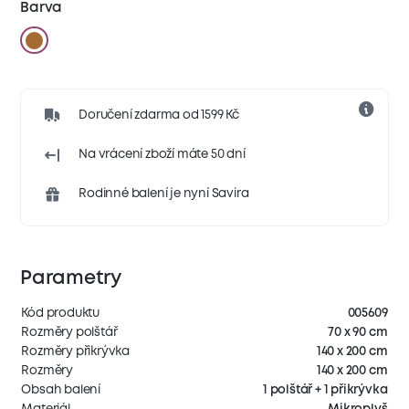
Barva
Doručení zdarma od 1599 Kč
Na vrácení zboží máte 50 dní
Rodinné balení je nyní Savira
Parametry
Kód produktu
005609
Rozměry polštář
70 x 90 cm
Rozměry přikrývka
140 x 200 cm
Rozměry
140 x 200 cm
Obsah balení
1 polštář + 1 přikrývka
Materiál
Mikroplyš