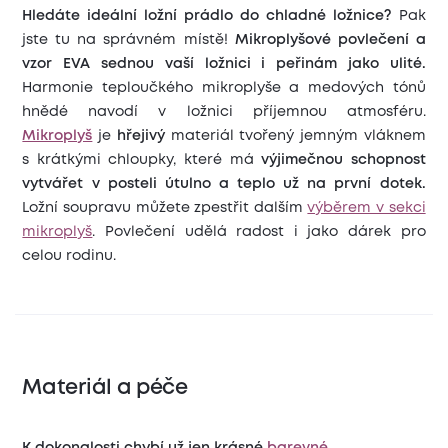
Hledáte ideální ložní prádlo do chladné ložnice?
Pak
jste tu na správném místě!
Mikroplyšové povlečení a
vzor EVA sednou vaší ložnici i peřinám jako ulité.
Harmonie teploučkého mikroplyše a medových tónů
hnědé navodí v ložnici příjemnou atmosféru.
Mikroplyš
je
hřejivý
materiál tvořený jemným vláknem
s krátkými chloupky, které má
výjimečnou schopnost
vytvářet v posteli útulno a teplo už na první dotek.
Ložní soupravu můžete zpestřit dalším
výběrem v sekci
mikroplyš
.
Povlečení udělá radost i jako dárek pro
celou rodinu.
Materiál a péče
K dokonalosti chybí už jen krásné
barevné