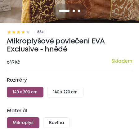
66×
Mikroplyšové povlečení EVA
Exclusive - hnědé
Skladem
649
Kč
Rozměry
140 x 200 cm
140 x 220 cm
Materiál
Mikroplyš
Bavlna