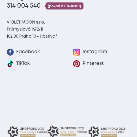
314 004 540
(po-pá 8:00-16:00)
VIOLET MOON s.r.o.
Průmyslová 1472/11
102 00 Praha 10 - Hostivař
Facebook
Instagram
TikTok
Pinterest