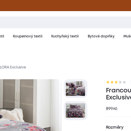
til
Koupelnový textil
Kuchyňský textil
Bytové doplňky
Muše
LORA Exclusive
riál a péče
Hodnocení
Francou
Exclusiv
899
Kč
Rozměry