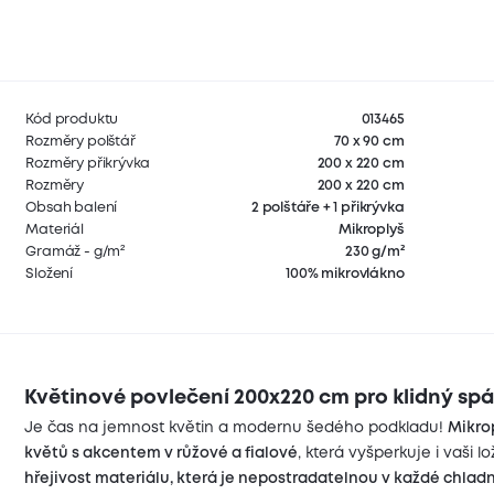
Kód produktu
013465
Rozměry polštář
70 x 90 cm
Rozměry přikrývka
200 x 220 cm
Rozměry
200 x 220 cm
Obsah balení
2 polštáře + 1 přikrývka
Materiál
Mikroplyš
Gramáž - g/m²
230 g/m²
Složení
100% mikrovlákno
Květinové povlečení 200x220 cm pro klidný spá
Je čas na jemnost květin a modernu šedého podkladu!
Mikro
květů s akcentem v růžové a fialové
, která vyšperkuje i vaši lo
hřejivost materiálu, která je nepostradatelnou v každé chladn