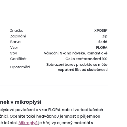
Značka
XPOSE®
Zapínání
Zip
Barva
šedá
Vzor
FLORA
Styl
Vánoční, Skandinávské, Romantické
Certifikát
Oeko-tex® standard 100
Zobrazení barev produktu se může
Upozornění
nepatrně lišit od skutečnosti
nek v mikroplyši
plyšové povlečení a vzor FLORA
nabízí variaci lučních
žnici.
Oceníte také hedvábnou jemnost a příjemnou
é ložnici.
Mikroplyš
je hřejivý a jemný materiál s