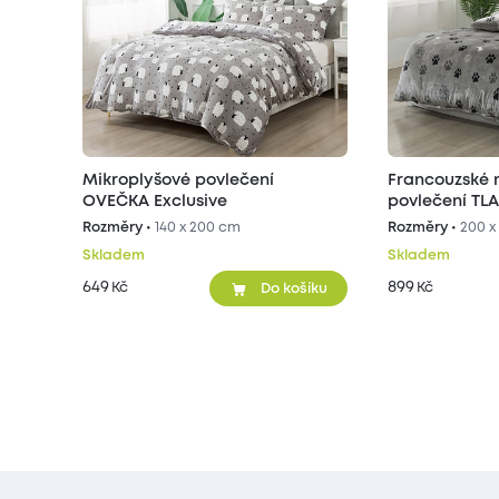
Mikroplyšové povlečení
Francouzské 
OVEČKA Exclusive
povlečení TLA
šedé
Rozměry •
140 x 200 cm
Rozměry •
200 x
Skladem
Skladem
649
899
Kč
Kč
Do košíku