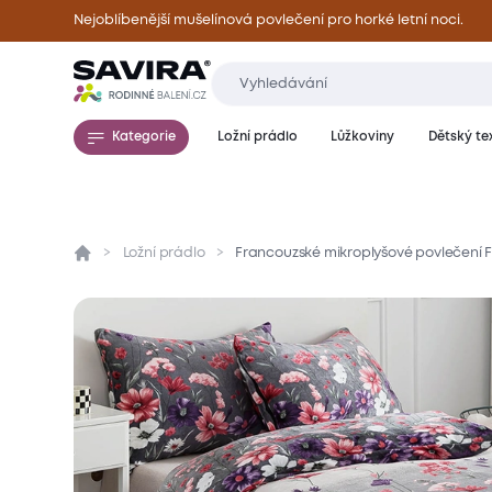
Nejoblíbenější mušelínová povlečení pro horké letní noci.
Kategorie
Ložní prádlo
Lůžkoviny
Dětský tex
Ložní prádlo
Francouzské mikroplyšové povlečení F
Přehled
Parametry
Popis produktu
Mate