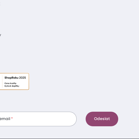
t
y
 email
Odeslat