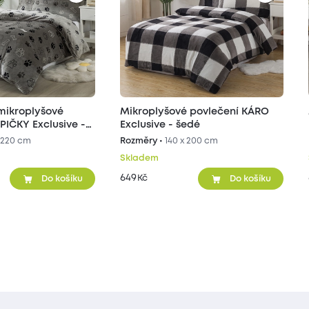
mikroplyšové
Mikroplyšové povlečení KÁRO
PIČKY Exclusive -
Exclusive - šedé
 220 cm
Rozměry •
140 x 200 cm
Skladem
649
Kč
Do košíku
Do košíku