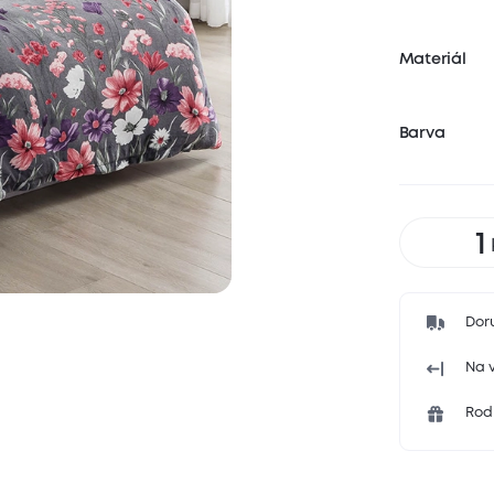
Materiál
Barva
Dor
Na v
Rodi