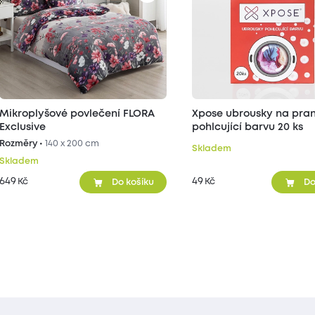
Mikroplyšové povlečení FLORA
Xpose ubrousky na pran
Exclusive
pohlcující barvu 20 ks
Rozměry •
140 x 200 cm
Skladem
Skladem
649
49
Kč
Kč
Do košíku
Do