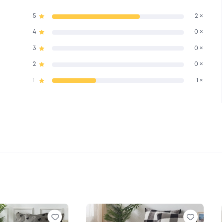
5
2 ×
4
0 ×
3
0 ×
2
0 ×
1
1 ×