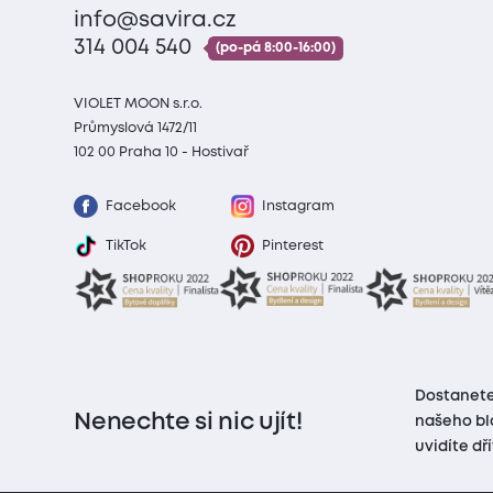
info@savira.cz
314 004 540
(po-pá 8:00-16:00)
VIOLET MOON s.r.o.
Průmyslová 1472/11
102 00 Praha 10 - Hostivař
Facebook
Instagram
TikTok
Pinterest
Dostanete
Nenechte si nic ujít!
našeho bl
uvidíte dř