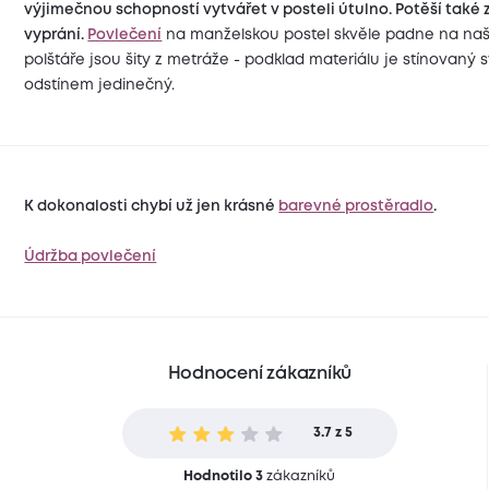
výjimečnou schopností vytvářet v posteli útulno. Potěší také 
vyprání.
Povlečení
na manželskou postel skvěle padne na na
polštáře jsou šity z metráže - podklad materiálu je stínovaný 
odstínem jedinečný.
K dokonalosti chybí už jen krásné
barevné prostěradlo
.
Údržba povlečení
Hodnocení zákazníků
3.7 z 5
Hodnotilo 3
zákazníků