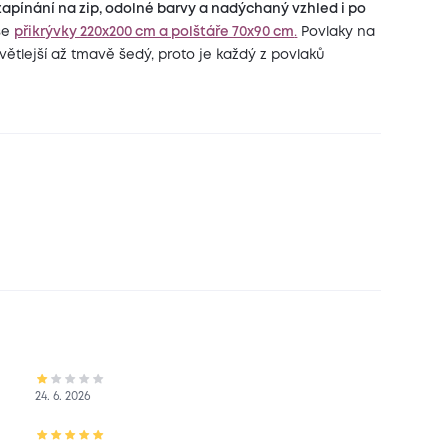
zapínání na zip, odolné barvy a nadýchaný vzhled i po
še
přikrývky 220x200 cm a polštáře 70x90 cm
.
Povlaky na
světlejší až tmavě šedý, proto je každý z povlaků
24. 6. 2026