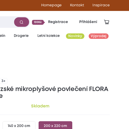
Homepage
Kontakt
Inspirace
Registrace
Přihlášení
100Kč
lín
Drogerie
Letní kolekce
Novinky
Výprodej
899
Kč
3×
zské mikroplyšové povlečení FLORA
e
Skladem
140 x 200 cm
200 x 220 cm