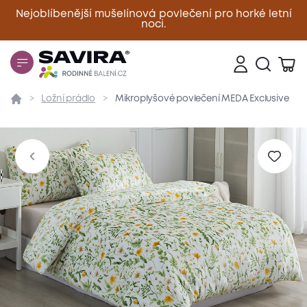
Nejoblíbenější mušelínová povlečení pro horké letní
noci.
Zavřít
Ložní prádlo
Mikroplyšové povlečení MEDA Exclusive
Přehled
Parametry
Popis produktu
Materiál