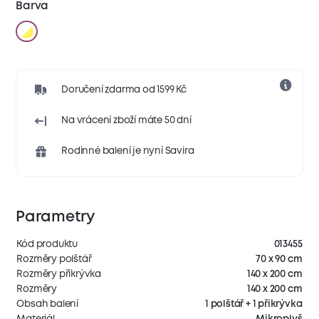
Barva
Doručení zdarma od 1599 Kč
Na vrácení zboží máte 50 dní
Rodinné balení je nyní Savira
Parametry
Kód produktu
013455
Rozměry polštář
70 x 90 cm
Rozměry přikrývka
140 x 200 cm
Rozměry
140 x 200 cm
Obsah balení
1 polštář + 1 přikrývka
Materiál
Mikroplyš