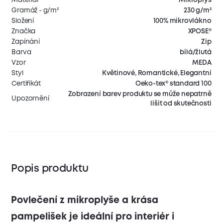
Gramáž - g/m²
230 g/m²
Složení
100% mikrovlákno
Značka
XPOSE®
Zapínání
Zip
Barva
bílá/žlutá
Vzor
MEDA
Styl
Květinové, Romantické, Elegantní
Certifikát
Oeko-tex® standard 100
Zobrazení barev produktu se může nepatrně
Upozornění
lišit od skutečnosti
Popis produktu
Povlečení z mikroplyše a krása
pampelišek je ideální pro interiér i