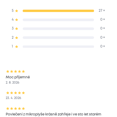
5
27 ×
4
0 ×
3
0 ×
2
0 ×
1
0 ×
Moc příjemné
2. 8. 2026
23. 4. 2026
Povlečení z mikroplyše krásně zahřeje i ve sto let starém