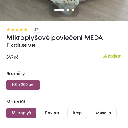
27×
Mikroplyšové povlečení MEDA
Exclusive
Skladem
649
Kč
Rozměry
140 x 200 cm
Materiál
Mikroplyš
Bavlna
Krep
Mušelín