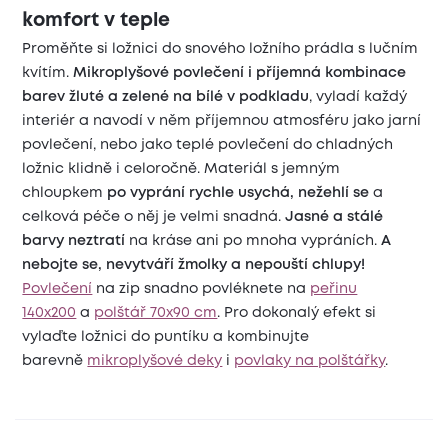
komfort v teple
Proměňte si ložnici do snového ložního prádla s lučním
kvítím.
Mikroplyšové povlečení i příjemná kombinace
barev žluté a zelené na bílé v podkladu
, vyladí každý
interiér a navodí v něm příjemnou atmosféru jako jarní
povlečení, nebo jako teplé povlečení do chladných
ložnic klidně i celoročně. Materiál s jemným
chloupkem
po vyprání rychle usychá, nežehlí se
a
celková péče o něj je velmi snadná.
Jasné a stálé
barvy neztratí
na kráse ani po mnoha vypráních.
A
nebojte se, nevytváří žmolky a nepouští chlupy!
Povlečení
na zip snadno povléknete na
peřinu
140x200
a
polštář 70x90 cm
. Pro dokonalý efekt si
vylaďte ložnici do puntíku a kombinujte
barevně
mikroplyšové deky
i
povlaky na polštářky
.