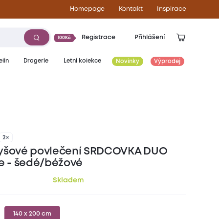
Homepage
Kontakt
Inspirace
Registrace
Přihlášení
100Kč
lín
Drogerie
Letní kolekce
Novinky
Výprodej
649
Kč
2×
yšové povlečení SRDCOVKA DUO
ve - šedé/béžové
Skladem
140 x 200 cm