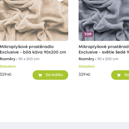
TOP
Mikroplyšové prostěradlo
Mikroplyšové prostěrad
Exclusive - bílá káva 90x200 cm
Exclusive - světle šedé 
cm
Rozměry •
90 x 200 cm
Rozměry •
90 x 200 cm
Skladem
Skladem
329
329
Kč
Kč
Do košíku
Do