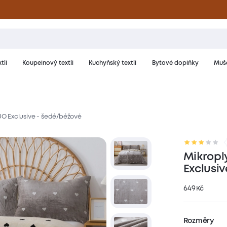
til
Koupelnový textil
Kuchyňský textil
Bytové doplňky
Muše
O Exclusive - šedé/béžové
riál a péče
Hodnocení
Mikropl
Exclusi
649
Kč
Rozměry