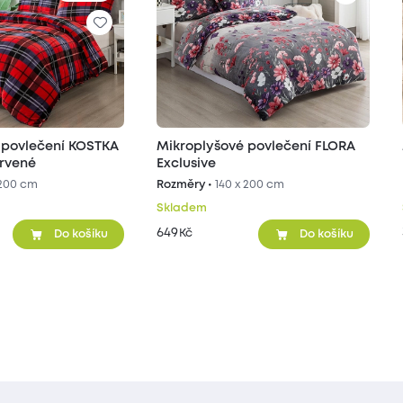
 povlečení KOSTKA
Mikroplyšové povlečení FLORA
ervené
Exclusive
 200 cm
Rozměry •
140 x 200 cm
Skladem
649
Kč
Do košíku
Do košíku