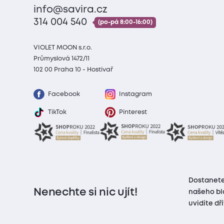
info@savira.cz
314 004 540
(po-pá 8:00-16:00)
VIOLET MOON s.r.o.
Průmyslová 1472/11
102 00 Praha 10 - Hostivař
Facebook
Instagram
TikTok
Pinterest
Dostanete
Nenechte si nic ujít!
našeho bl
uvidíte dř