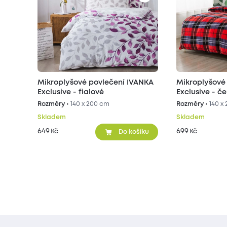
Mikroplyšové povlečení IVANKA
Mikroplyšové
Exclusive - fialové
Exclusive - č
Rozměry •
140 x 200 cm
Rozměry •
140 x
Skladem
Skladem
649
699
Kč
Kč
Do košíku