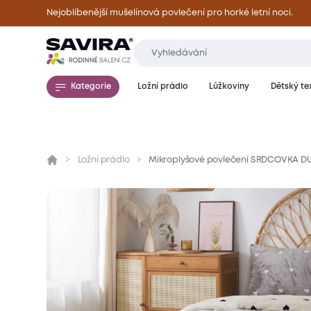
Nejoblíbenější mušelínová povlečení pro horké letní noci.
Kategorie
Ložní prádlo
Lůžkoviny
Dětský tex
Ložní prádlo
Mikroplyšové povlečení SRDCOVKA DU
Přehled
Parametry
Popis produktu
Mate