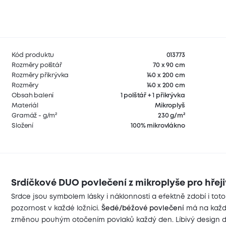
Kód produktu
013773
Rozměry polštář
70 x 90 cm
Rozměry přikrývka
140 x 200 cm
Rozměry
140 x 200 cm
Obsah balení
1 polštář + 1 přikrývka
Materiál
Mikroplyš
Gramáž - g/m²
230 g/m²
Složení
100% mikrovlákno
Srdíčkové DUO povlečení z mikroplyše pro hřej
Srdce jsou symbolem lásky i náklonnosti a efektně zdobí i tot
pozornost v každé ložnici.
Šedé/béžové povlečení
má na každé
změnou pouhým otočením povlaků každý den. Líbivý design dr