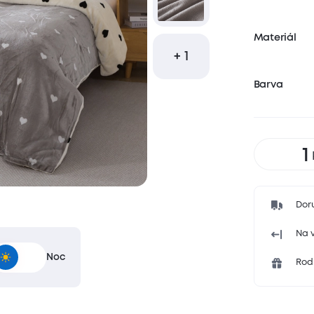
Materiál
+ 1
Barva
Dor
Na v
Noc
Rodi