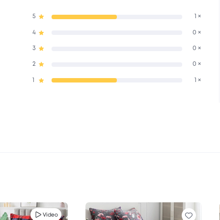
5
1 ×
4
0 ×
3
0 ×
2
0 ×
1
1 ×
Video