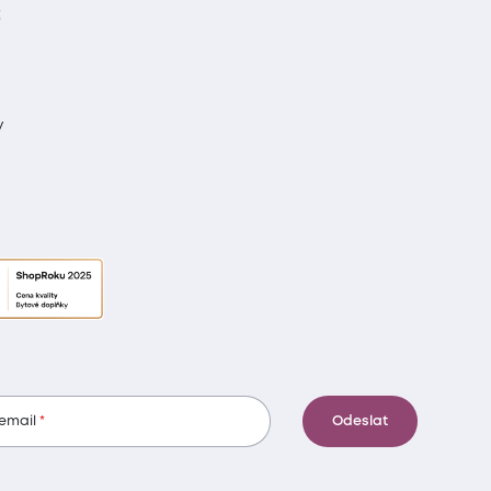
t
y
 email
Odeslat