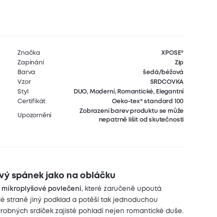
Značka
XPOSE®
Zapínání
Zip
Barva
šedá/béžová
Vzor
SRDCOVKA
Styl
DUO, Moderní, Romantické, Elegantní
Certifikát
Oeko-tex® standard 100
Zobrazení barev produktu se může
Upozornění
nepatrně lišit od skutečnosti
ivý spánek jako na obláčku
o
mikroplyšové povlečení
, které zaručeně upoutá
 straně jiný podklad a potěší tak jednoduchou
obných srdíček zajisté pohladí nejen romantické duše.