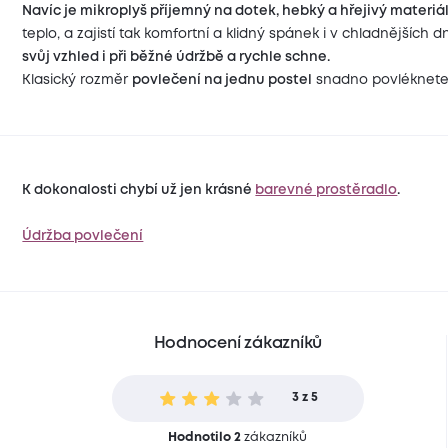
Navíc je mikroplyš příjemný na dotek, hebký a hřejivý materiá
teplo, a zajistí tak komfortní a klidný spánek i v chladnějších 
svůj vzhled i při běžné údržbě a rychle schne.
Klasický rozměr
povlečení na jednu postel
snadno povléknet
K dokonalosti chybí už jen krásné
barevné prostěradlo
.
Údržba povlečení
Hodnocení zákazníků
3 z 5
Hodnotilo 2
zákazníků