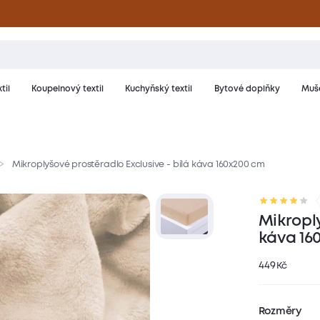
til
Koupelnový textil
Kuchyňský textil
Bytové doplňky
Muše
Mikroplyšové prostěradlo Exclusive - bílá káva 160x200 cm
riál a péče
Hodnocení
Mikroply
káva 16
449
Kč
Rozměry