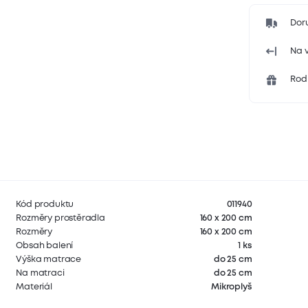
Dor
Na v
Rodi
Kód produktu
011940
Rozměry prostěradla
160 x 200 cm
Rozměry
160 x 200 cm
Obsah balení
1 ks
Výška matrace
do 25 cm
Na matraci
do 25 cm
Materiál
Mikroplyš