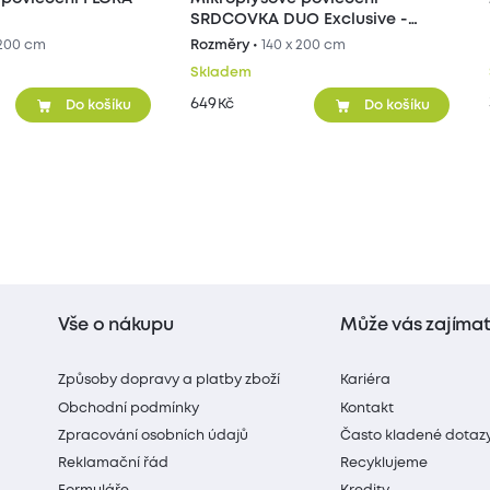
SRDCOVKA DUO Exclusive -
šedé/béžové
 200 cm
Rozměry •
140 x 200 cm
Skladem
649
Kč
Do košíku
Do košíku
Vše o nákupu
Může vás zajíma
Způsoby dopravy a platby zboží
Kariéra
Obchodní podmínky
Kontakt
Zpracování osobních údajů
Často kladené dotaz
Reklamační řád
Recyklujeme