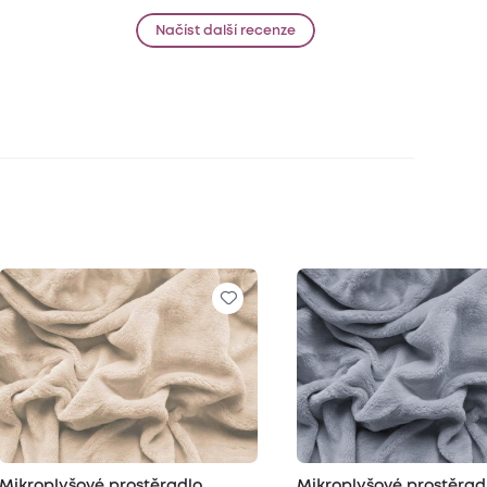
Načíst další recenze
Mikroplyšové prostěradlo
Mikroplyšové prostěrad