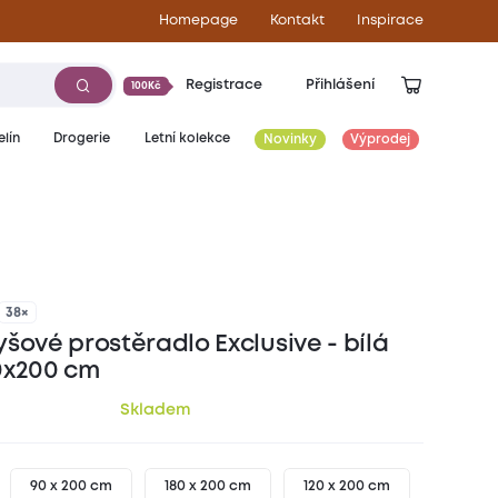
Homepage
Kontakt
Inspirace
Registrace
Přihlášení
100Kč
lín
Drogerie
Letní kolekce
Novinky
Výprodej
449
Kč
38×
šové prostěradlo Exclusive - bílá
0x200 cm
Skladem
90 x 200 cm
180 x 200 cm
120 x 200 cm