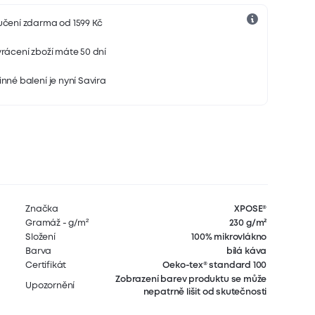
učení zdarma od 1599 Kč
rácení zboží máte 50 dní
nné balení je nyní Savira
Značka
XPOSE®
Gramáž - g/m²
230 g/m²
Složení
100% mikrovlákno
Barva
bílá káva
Certifikát
Oeko-tex® standard 100
Zobrazení barev produktu se může
Upozornění
nepatrně lišit od skutečnosti