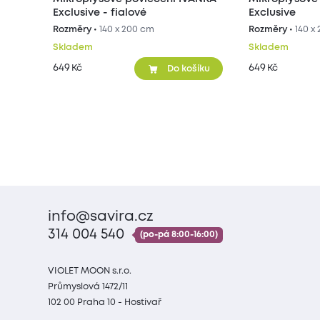
Exclusive - fialové
Exclusive
Rozměry •
140 x 200 cm
Rozměry •
140 x
Skladem
Skladem
649
649
Kč
Kč
Do košíku
info@savira.cz
314 004 540
(po-pá 8:00-16:00)
VIOLET MOON s.r.o.
Průmyslová 1472/11
102 00 Praha 10 - Hostivař