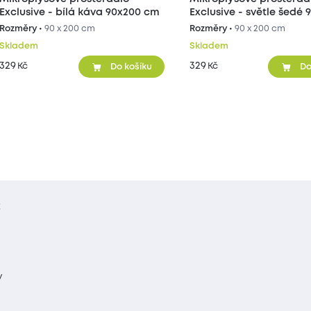
Exclusive - bílá káva 90x200 cm
Exclusive - světle šedé 
cm
Rozměry •
90 x 200 cm
Rozměry •
90 x 200 cm
Skladem
Skladem
329
329
Kč
Kč
Do košíku
Do
t
y