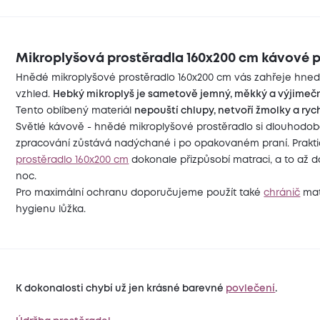
Mikroplyšová prostěradla 160x200 cm kávové p
Hnědé mikroplyšové prostěradlo 160x200 cm vás zahřeje hned p
vzhled.
Hebký mikroplyš je sametově jemný, měkký a výjimečn
Tento oblíbený materiál
nepouští chlupy, netvoří žmolky a ryc
Světlé kávově - hnědé mikroplyšové prostěradlo si dlouhodobě
zpracování zůstává nadýchané i po opakovaném praní. Praktic
prostěradlo 160x200 cm
dokonale přizpůsobí matraci, a to až d
noc.
Pro maximální ochranu doporučujeme použít také
chránič
matr
hygienu lůžka.
K dokonalosti chybí už jen krásné barevné
povlečení
.