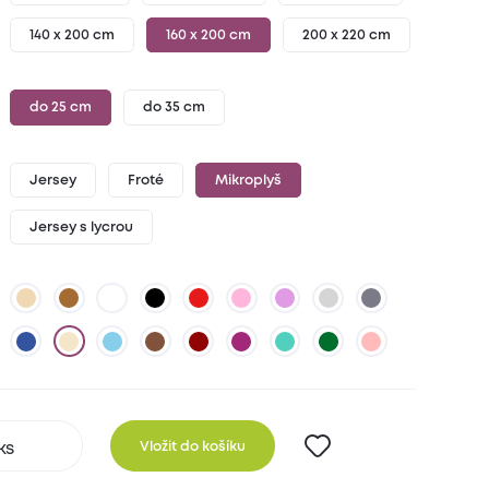
140 x 200 cm
160 x 200 cm
200 x 220 cm
do 25 cm
do 35 cm
Jersey
Froté
Mikroplyš
Jersey s lycrou
Vložit do košíku