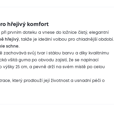
ro hřejivý komfort
ři prvním doteku a vnese do ložnice čistý, elegantní
ě hřejivý
, takže je ideální volbou pro chladnější období.
hle schne
.
 zachovává svůj tvar i stálou barvu a díky kvalitnímu
ká všitá guma po obvodu zajistí, že se napínací
o výšky 25 cm, a pevně drží na svém místě po celou
ace, který prodlouží její životnost a usnadní péči o