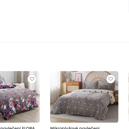
 povlečení FLORA
Mikroplyšové povlečení