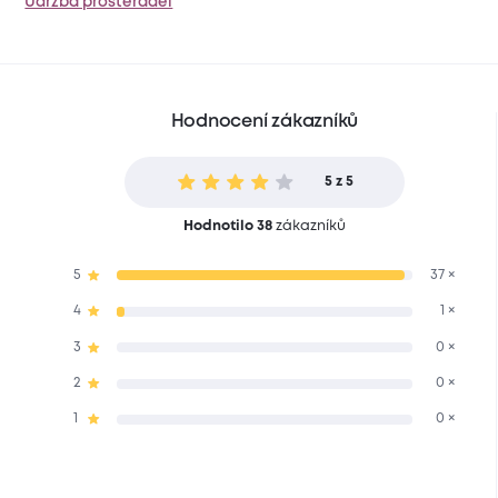
Údržba prostěradel
Hodnocení zákazníků
5 z 5
Hodnotilo 38
zákazníků
5
37 ×
4
1 ×
3
0 ×
2
0 ×
1
0 ×