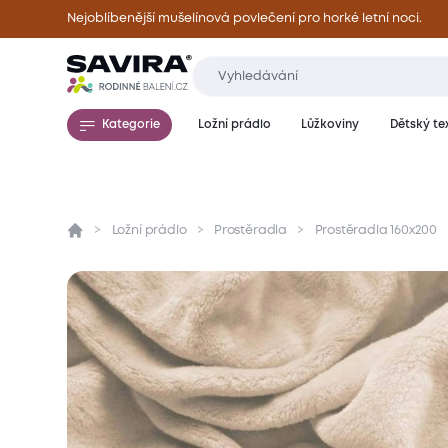
Nejoblíbenější mušelínová povlečení pro horké letní noci.
Kategorie
Ložní prádlo
Lůžkoviny
Dětský tex
Ložní prádlo
Prostěradla
Prostěradla 160x200
Přehled
Parametry
Popis produktu
Mate