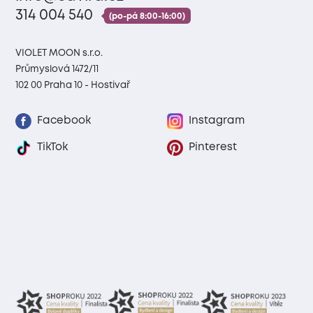
314 004 540
(po-pá 8:00-16:00)
VIOLET MOON s.r.o.
Průmyslová 1472/11
102 00 Praha 10 - Hostivař
Facebook
Instagram
TikTok
Pinterest