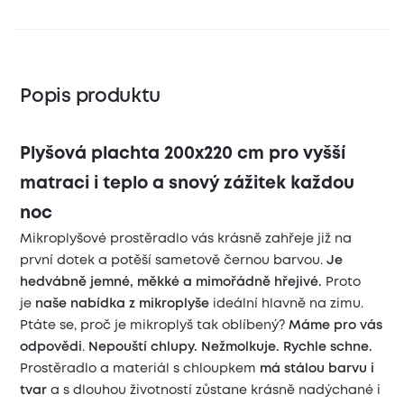
Popis produktu
Plyšová plachta 200x220 cm pro vyšší
matraci i teplo a snový zážitek každou
noc
Mikroplyšové prostěradlo vás krásně zahřeje již na
první dotek a potěší sametově černou barvou.
Je
hedvábně jemné, měkké a mimořádně hřejivé.
Proto
je
naše nabídka z mikroplyše
ideální hlavně na zimu.
Ptáte se, proč je mikroplyš tak oblíbený?
Máme pro vás
odpovědi
.
Nepouští chlupy. Nežmolkuje. Rychle schne.
Prostěradlo a materiál s chloupkem
má stálou barvu i
tvar
a s dlouhou životností zůstane krásně nadýchané i