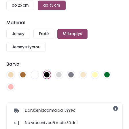
do 25 cm
do 35 cm
Materiál
Jersey
Froté
Mikroplyš
Jersey s lycrou
Barva
Doručení zdarma od 1599 Kč
Na vrácení zboží máte 50 dní