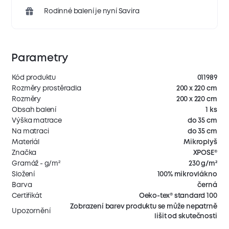
Rodinné balení je nyní Savira
Parametry
Kód produktu
011989
Rozměry prostěradla
200 x 220 cm
Rozměry
200 x 220 cm
Obsah balení
1 ks
Výška matrace
do 35 cm
Na matraci
do 35 cm
Materiál
Mikroplyš
Značka
XPOSE®
Gramáž - g/m²
230 g/m²
Složení
100% mikrovlákno
Barva
černá
Certifikát
Oeko-tex® standard 100
Zobrazení barev produktu se může nepatrně
Upozornění
lišit od skutečnosti