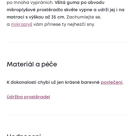
po mnoha vypráních.
Všitá guma po obvodu
mikroplyšové prostěradlo skvěle vypne a udrží jej i na
matraci s výškou až 35 cm.
Zachumlejte se,
a
mikroplyš
vám přinese ty nejhezčí sny.
Materiál a péče
K dokonalosti chybí už jen krásné barevné
povlečení
.
Údržba prostěradel