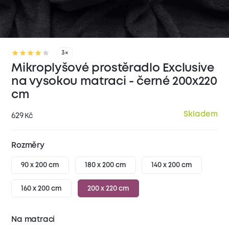
3×
Mikroplyšové prostěradlo Exclusive
na vysokou matraci - černé 200x220
cm
Skladem
629
Kč
Rozměry
90 x 200 cm
180 x 200 cm
140 x 200 cm
160 x 200 cm
200 x 220 cm
Na matraci