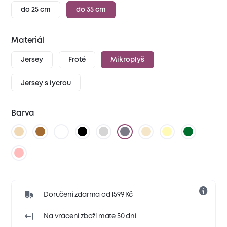
do 25 cm
do 35 cm
Materiál
Jersey
Froté
Mikroplyš
Jersey s lycrou
Barva
Doručení zdarma od 1599 Kč
Na vrácení zboží máte 50 dní