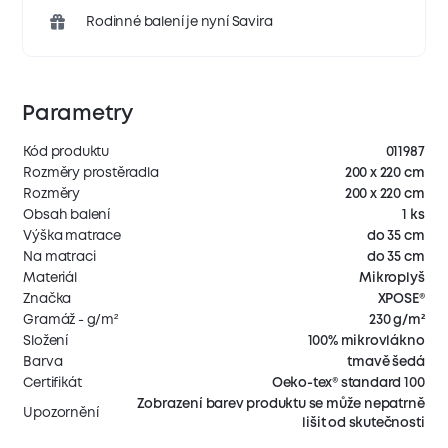
Rodinné balení je nyní Savira
Parametry
Kód produktu
011987
Rozměry prostěradla
200 x 220 cm
Rozměry
200 x 220 cm
Obsah balení
1 ks
Výška matrace
do 35 cm
Na matraci
do 35 cm
Materiál
Mikroplyš
Značka
XPOSE®
Gramáž - g/m²
230 g/m²
Složení
100% mikrovlákno
Barva
tmavě šedá
Certifikát
Oeko-tex® standard 100
Zobrazení barev produktu se může nepatrně
Upozornění
lišit od skutečnosti