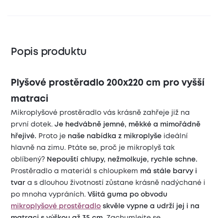
Popis produktu
Plyšové prostěradlo 200x220 cm pro vyšší
matraci
Mikroplyšové prostěradlo vás krásně zahřeje již na
první dotek.
Je hedvábně jemné, měkké a mimořádně
hřejivé.
Proto je
naše nabídka z mikroplyše
ideální
hlavně na zimu. Ptáte se, proč je mikroplyš tak
oblíbený?
Nepouští chlupy, nežmolkuje, rychle schne.
Prostěradlo a materiál s chloupkem
má stále barvy i
tvar
a s dlouhou životností zůstane krásně nadýchané i
po mnoha vypráních.
Všitá guma po obvodu
mikroplyšové prostěradlo
skvěle vypne a udrží jej i na
matraci s výškou až 35 cm.
Zachumlejte se,