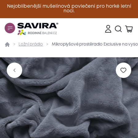
Nejoblíbenější mušelínová povlečení pro horké letní
noci.
Zavřít
Ložní prádlo
Mikroplyšové prostěradlo Exclusive na vys
Přehled
Parametry
Popis produktu
Materiál