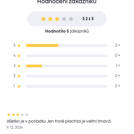
Hodnocení zákazníků
3.2 z 5
Hodnotilo 5
zákazníků
5
2 ×
4
0 ×
3
1 ×
2
0 ×
1
0 ×
Všetko je v poriadku ,len froté plachta je veľmi tmavá.
9. 12. 2024