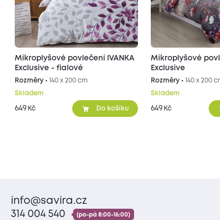
Mikroplyšové povlečení IVANKA
Mikroplyšové pov
Exclusive - fialové
Exclusive
Rozměry •
140 x 200 cm
Rozměry •
140 x 200 
Skladem
Skladem
649
649
Kč
Kč
Do košíku
info@savira.cz
314 004 540
(po-pá 8:00-16:00)