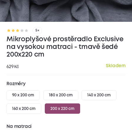
5×
Mikroplyšové prostěradlo Exclusive
na vysokou matraci - tmavě šedé
200x220 cm
Skladem
629
Kč
Rozměry
90 x 200 cm
180 x 200 cm
140 x 200 cm
160 x 200 cm
200 x 220 cm
Na matraci