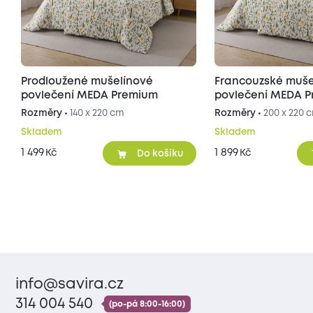
Prodloužené mušelínové
Francouzské muše
povlečení MEDA Premium
pov
Rozměry •
140 x 220 cm
Rozměry •
200 x 220 
Skladem
Skladem
1 499
1 899
Kč
Kč
Do košíku
info@savira.cz
314 004 540
(po-pá 8:00-16:00)