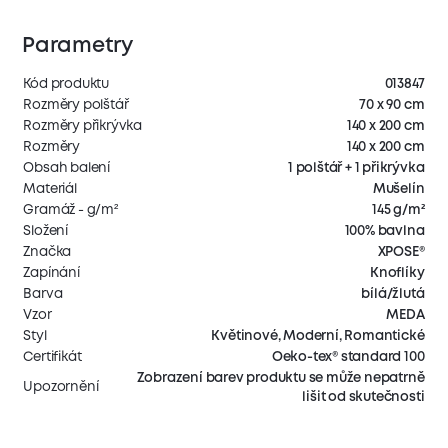
Parametry
Kód produktu
013847
Rozměry polštář
70 x 90 cm
Rozměry přikrývka
140 x 200 cm
Rozměry
140 x 200 cm
Obsah balení
1 polštář + 1 přikrývka
Materiál
Mušelín
Gramáž - g/m²
145 g/m²
Složení
100% bavlna
Značka
XPOSE®
Zapínání
Knoflíky
Barva
bílá/žlutá
Vzor
MEDA
Styl
Květinové, Moderní, Romantické
Certifikát
Oeko-tex® standard 100
Zobrazení barev produktu se může nepatrně
Upozornění
lišit od skutečnosti