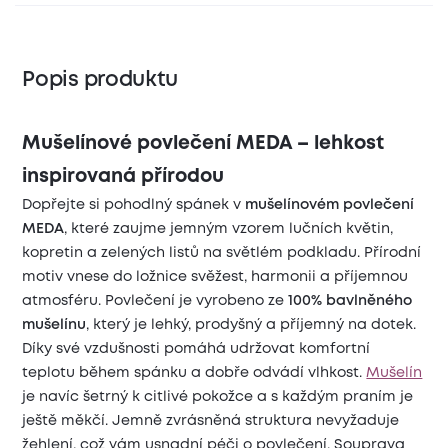
Popis produktu
Mušelínové povlečení MEDA – lehkost
inspirovaná přírodou
Dopřejte si pohodlný spánek v
mušelínovém povlečení
MEDA
, které zaujme jemným vzorem lučních květin,
kopretin a zelených listů na světlém podkladu. Přírodní
motiv vnese do ložnice svěžest, harmonii a příjemnou
atmosféru. Povlečení je vyrobeno ze
100% bavlněného
mušelínu
, který je lehký, prodyšný a příjemný na dotek.
Díky své vzdušnosti pomáhá udržovat komfortní
teplotu během spánku a dobře odvádí vlhkost.
Mušelín
je navíc šetrný k citlivé pokožce a s každým praním je
ještě měkčí. Jemně zvrásněná struktura nevyžaduje
žehlení, což vám usnadní péči o povlečení. Souprava