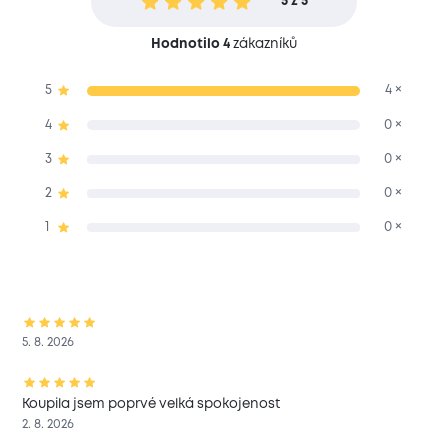
5 z 5
Hodnotilo 4
zákazníků
5
4 ×
4
0 ×
3
0 ×
2
0 ×
1
0 ×
5. 8. 2026
Koupila jsem poprvé velká spokojenost
2. 8. 2026