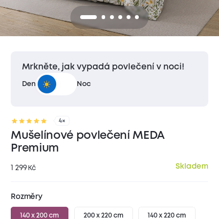
Mrkněte, jak vypadá povlečení v noci!
Den
Noc
4×
Mušelínové povlečení MEDA
Premium
Skladem
1 299
Kč
Rozměry
140 x 200 cm
200 x 220 cm
140 x 220 cm