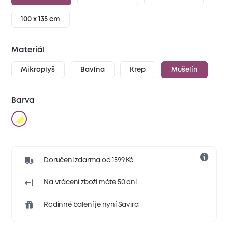
100 x 135 cm
Materiál
Mikroplyš
Bavlna
Krep
Mušelín
Barva
Doručení zdarma od 1599 Kč
Na vrácení zboží máte 50 dní
Rodinné balení je nyní Savira