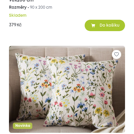
90x200 cm
Rozměry •
90 x 200 cm
Skladem
379
Kč
Do košíku
Novinka