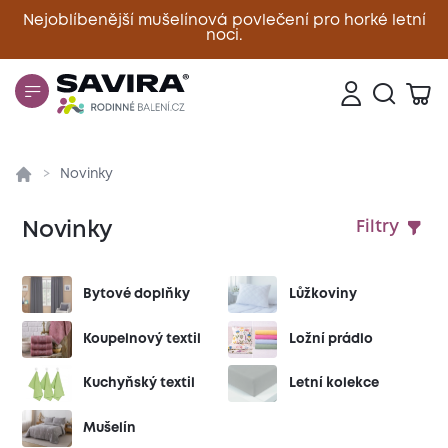
Nejoblíbenější mušelínová povlečení pro horké letní
noci.
Zavřít
Novinky
Novinky
Filtry
Bytové doplňky
Lůžkoviny
Koupelnový textil
Ložní prádlo
Kuchyňský textil
Letní kolekce
Mušelín