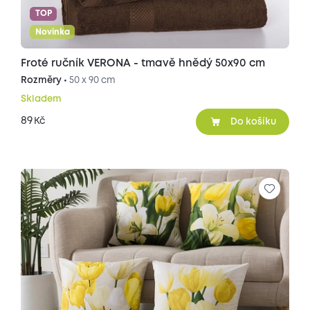
TOP
Novinka
Froté ručník VERONA - tmavě hnědý 50x90 cm
Rozměry •
50 x 90 cm
Skladem
89
Kč
Do košíku