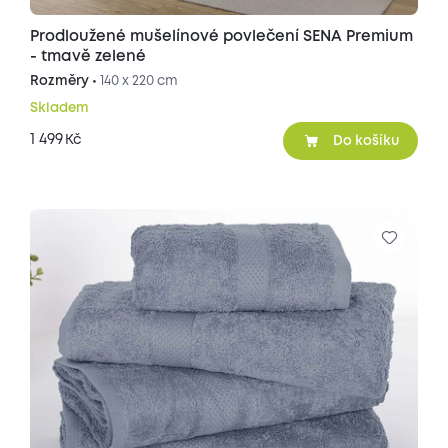
Prodloužené mušelínové povlečení SENA Premium
- tmavě zelené
Rozměry •
140 x 220 cm
Skladem
1 499
Kč
Do košíku