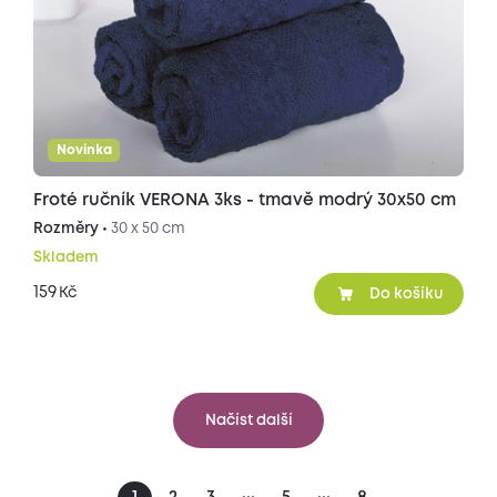
Novinka
Froté ručník VERONA 3ks - tmavě modrý 30x50 cm
Rozměry •
30 x 50 cm
Skladem
159
Kč
Do košíku
Načíst další
...
...