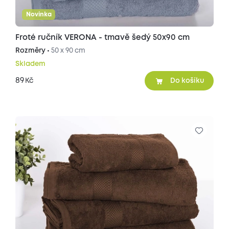
Novinka
Froté ručník VERONA - tmavě šedý 50x90 cm
Rozměry •
50 x 90 cm
Skladem
89
Kč
Do košíku