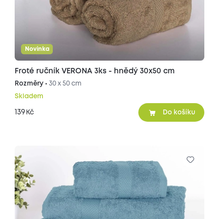
Novinka
Froté ručník VERONA 3ks - hnědý 30x50 cm
Rozměry •
30 x 50 cm
Skladem
139
Kč
Do košíku