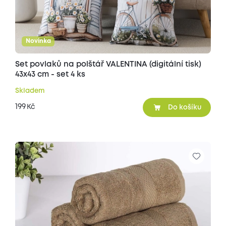
Novinka
Set povlaků na polštář VALENTINA (digitální tisk)
43x43 cm - set 4 ks
Skladem
199
Kč
Do košíku