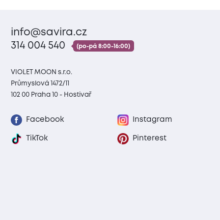
info@savira.cz
314 004 540
(po-pá 8:00-16:00)
VIOLET MOON s.r.o.
Průmyslová 1472/11
102 00 Praha 10 - Hostivař
Facebook
Instagram
TikTok
Pinterest