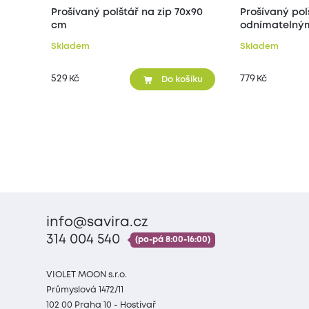
Prošívaný polštář na zip 70x90
Prošívaný pol
cm
odnímatelným
70x90 cm
Skladem
Skladem
529
779
Kč
Kč
Do košíku
info@savira.cz
314 004 540
(po-pá 8:00-16:00)
VIOLET MOON s.r.o.
Průmyslová 1472/11
102 00 Praha 10 - Hostivař