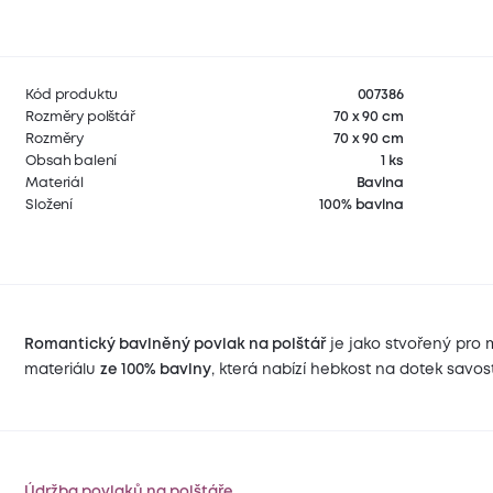
Kód produktu
007386
Rozměry polštář
70 x 90 cm
Rozměry
70 x 90 cm
Obsah balení
1 ks
Materiál
Bavlna
Složení
100% bavlna
Romantický bavlněný povlak na polštář
je jako stvořený pro 
materiálu
ze 100% bavlny
, která nabízí hebkost na dotek savos
Údržba povlaků na polštáře