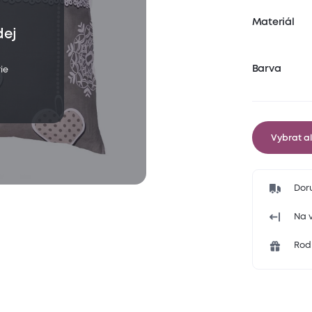
Materiál
dej
Barva
ie
Vybrat al
Dor
Na v
Rodi