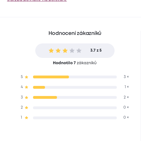
Hodnocení zákazníků
3.7 z 5
Hodnotilo 7
zákazníků
5
3 ×
4
1 ×
3
2 ×
2
0 ×
1
0 ×