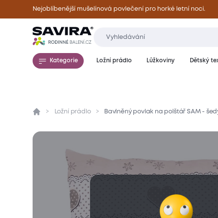
Nejoblíbenější mušelínová povlečení pro horké letní noci.
Kategorie
Ložní prádlo
Lůžkoviny
Dětský tex
Ložní prádlo
Bavlněný povlak na polštář SAM - šed
Přehled
Parametry
Popis produktu
Mate