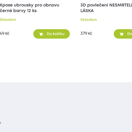
Xpose ubrousky pro obnovu
3D povlečení NESMRTE
černé barvy 12 ks
LÁSKA
Skladem
Skladem
49
379
Kč
Kč
Do košíku
Do
t
y