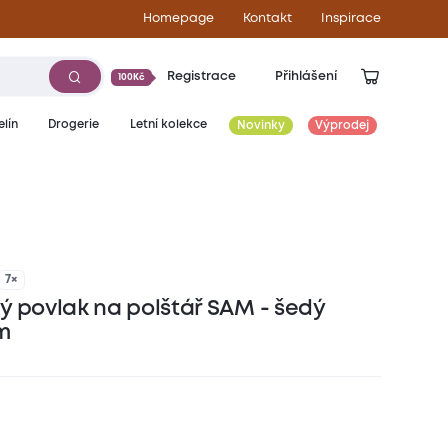
Homepage
Kontakt
Inspirace
Registrace
Přihlášení
100Kč
lín
Drogerie
Letní kolekce
Novinky
Výprodej
7×
ý povlak na polštář SAM - šedý
m