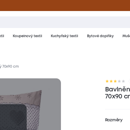
til
Koupelnový textil
Kuchyňský textil
Bytové doplňky
Muše
ý 70x90 cm
riál a péče
Hodnocení
Bavlněn
70x90 c
Rozměry