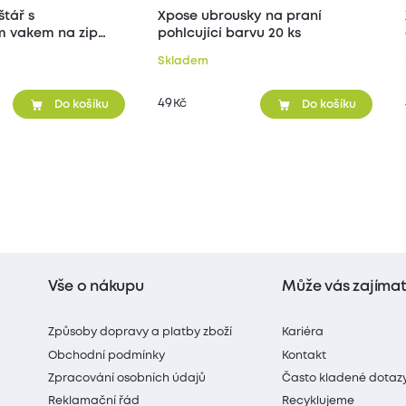
štář s
Xpose ubrousky na praní
 vakem na zip
pohlcující barvu 20 ks
Skladem
49
Kč
Do košíku
Do košíku
Vše o nákupu
Může vás zajíma
Způsoby dopravy a platby zboží
Kariéra
Obchodní podmínky
Kontakt
Zpracování osobních údajů
Často kladené dotaz
Reklamační řád
Recyklujeme