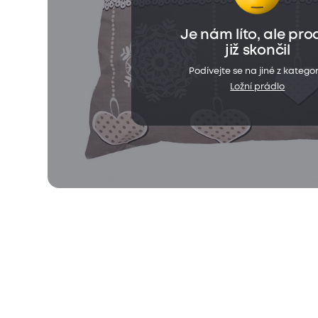
Je nám líto, ale pro
již skončil
Podívejte se na jiné z kategor
Ložní prádlo