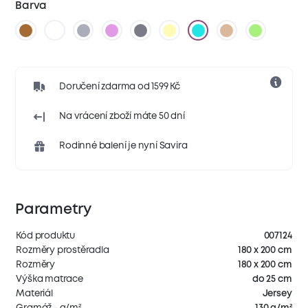
Barva
Doručení zdarma od 1599 Kč
Na vrácení zboží máte 50 dní
Rodinné balení je nyní Savira
Parametry
Kód produktu
007124
Rozměry prostěradla
180 x 200 cm
Rozměry
180 x 200 cm
Výška matrace
do 25 cm
Materiál
Jersey
Gramáž - g/m²
130 g/m²