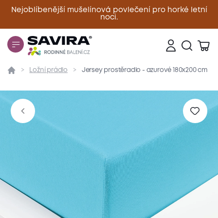
Nejoblíbenější mušelínová povlečení pro horké letní
noci.
Zavřít
Ložní prádlo
Jersey prostěradlo - azurové 180x200 cm
Přehled
Parametry
Popis produktu
Materiál