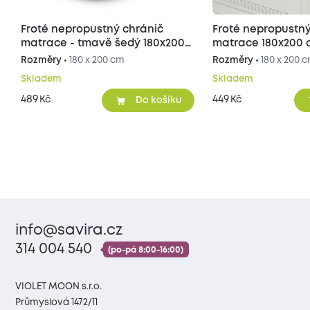
Froté nepropustný chránič
Froté nepropustný
matrace - tmavě šedý 180x200
matrace 180x200 
cm
Rozměry •
180 x 200 cm
Rozměry •
180 x 200 
Skladem
Skladem
489
449
Kč
Kč
Do košíku
info@savira.cz
314 004 540
(po-pá 8:00-16:00)
VIOLET MOON s.r.o.
Průmyslová 1472/11