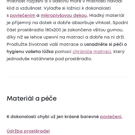
místnost rozjasní a v odstínu moře v místnosti navodí
klid a vzdušnost. Vylaďte si ložnici k dokonalosti
s
povlečením
a
mikroplyšovou dekou
.
Hladký materiál
je příjemný na dotek a dobře absorbuje vlhkost. Spodní
část prostěradla 180x200 je zakončena všitou gumou,
díky níž se lehce upevní na matraci a dobře na ni drží.
Prodlužte životnost vaší matrace a
usnadněte si péči o
hygienu vašeho lůžka
pomocí
chrániče matrací
, který
jednoduše natáhnete pod prostěradlo.
Materiál a péče
K dokonalosti chybí už jen krásné barevné
povlečení
.
Údržba prostěradel