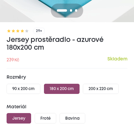
29×
Jersey prostěradlo - azurové
180x200 cm
Skladem
239
Kč
Rozměry
90 x 200 cm
180 x 200 cm
200 x 220 cm
Materiál
Jersey
Froté
Bavlna