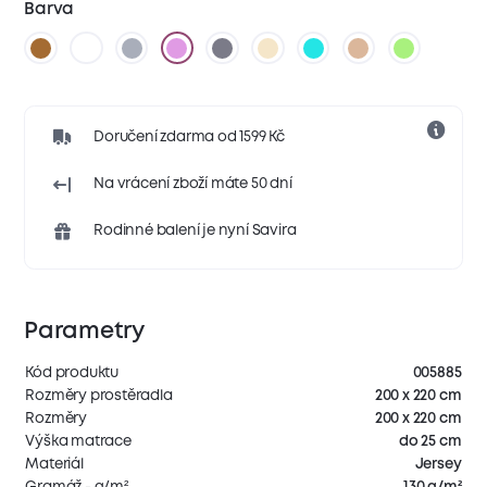
Barva
Doručení zdarma od 1599 Kč
Na vrácení zboží máte 50 dní
Rodinné balení je nyní Savira
Parametry
Kód produktu
005885
Rozměry prostěradla
200 x 220 cm
Rozměry
200 x 220 cm
Výška matrace
do 25 cm
Materiál
Jersey
Gramáž - g/m²
130 g/m²