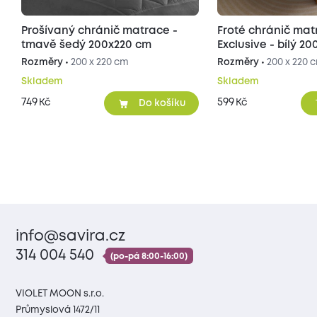
Prošívaný chránič matrace -
Froté chránič matrace
tmavě šedý 200x220 cm
Exclusive - b
Rozměry •
200 x 220 cm
Rozměry •
200 x 220 
Skladem
Skladem
749
599
Kč
Kč
Do košíku
info@savira.cz
314 004 540
(po-pá 8:00-16:00)
VIOLET MOON s.r.o.
Průmyslová 1472/11