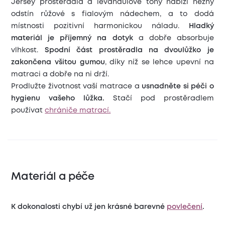
Jersey prostěradla a levandulové tóny nabízí něžný
odstín růžové s fialovým nádechem, a to dodá
místnosti pozitivní harmonickou náladu.
Hladký
materiál je příjemný na dotyk
a dobře absorbuje
vlhkost.
Spodní část prostěradla na dvoulůžko je
zakončena všitou gumou
, díky níž se lehce upevní na
matraci a dobře na ni drží.
Prodlužte životnost vaší matrace a
usnadněte si péči o
hygienu vašeho lůžka.
Stačí pod prostěradlem
používat
chrániče matrací.
Materiál a péče
K dokonalosti chybí už jen krásné barevné
povlečení
.