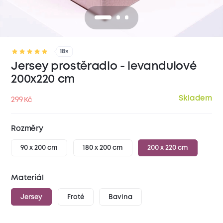
18×
Jersey prostěradlo - levandulové
200x220 cm
Skladem
299
Kč
Rozměry
90 x 200 cm
180 x 200 cm
200 x 220 cm
Materiál
Jersey
Froté
Bavlna