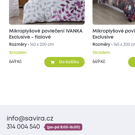
Mikroplyšové povlečení IVANKA
Mikroplyšové pov
Exclusive - fialové
Exclusive
Rozměry •
140 x 200 cm
Rozměry •
140 x 200 
Skladem
Skladem
649
649
Kč
Kč
Do košíku
info@savira.cz
314 004 540
(po-pá 8:00-16:00)