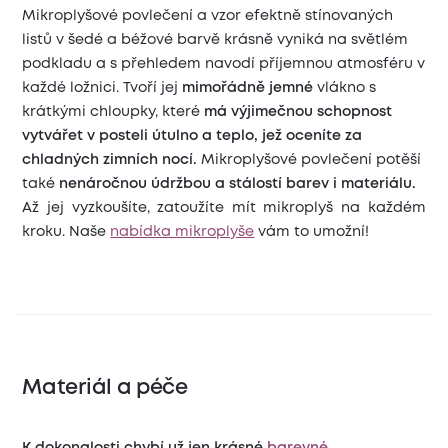
Mikroplyšové povlečení a vzor efektně stínovaných
listů v šedé a béžové barvě krásně vyniká na světlém
podkladu a s přehledem navodí příjemnou atmosféru v
každé ložnici. Tvoří jej
mimořádně jemné
vlákno s
krátkými chloupky, které
má výjimečnou schopnost
vytvářet v posteli útulno a teplo, jež oceníte za
chladných zimních nocí.
Mikroplyšové povlečení potěší
také
nenáročnou údržbou a stálostí barev i materiálu.
Až jej vyzkoušíte, zatoužíte mít mikroplyš na každém
kroku. Naše
nabídka mikroplyše
vám to umožní!
Materiál a péče
K dokonalosti chybí už jen krásné
barevné