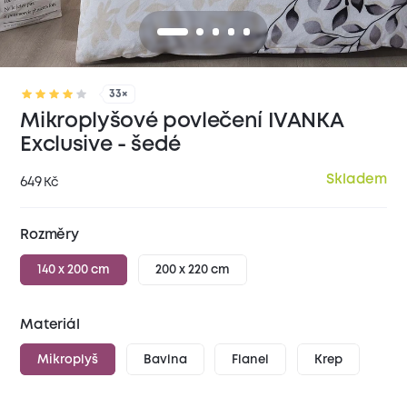
33×
Mikroplyšové povlečení IVANKA
Exclusive - šedé
Skladem
649
Kč
Rozměry
140 x 200 cm
200 x 220 cm
Materiál
Mikroplyš
Bavlna
Flanel
Krep