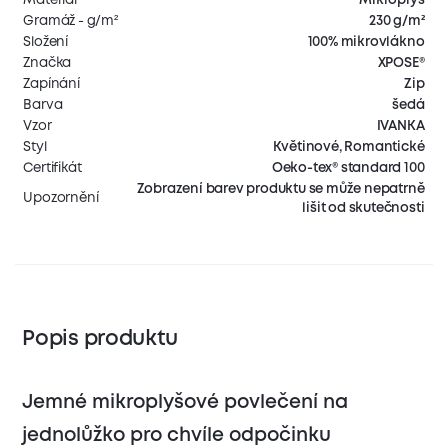
Gramáž - g/m²
230 g/m²
Složení
100% mikrovlákno
Značka
XPOSE®
Zapínání
Zip
Barva
šedá
Vzor
IVANKA
Styl
Květinové, Romantické
Certifikát
Oeko-tex® standard 100
Zobrazení barev produktu se může nepatrně
Upozornění
lišit od skutečnosti
Popis produktu
Jemné mikroplyšové povlečení na
jednolůžko pro chvíle odpočinku