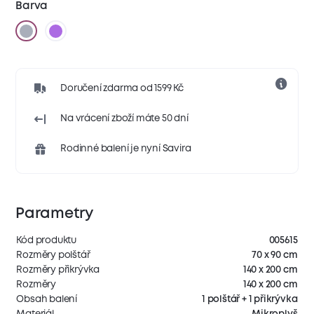
Barva
Doručení zdarma od 1599 Kč
Na vrácení zboží máte 50 dní
Rodinné balení je nyní Savira
Parametry
Kód produktu
005615
Rozměry polštář
70 x 90 cm
Rozměry přikrývka
140 x 200 cm
Rozměry
140 x 200 cm
Obsah balení
1 polštář + 1 přikrývka
Materiál
Mikroplyš