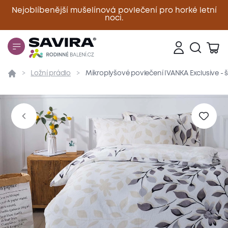
Nejoblíbenější mušelínová povlečení pro horké letní
noci.
Zavřít
Ložní prádlo
Mikroplyšové povlečení IVANKA Exclusive - 
Přehled
Parametry
Popis produktu
Materiál