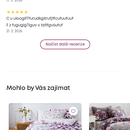
17. 3. 2026
C u uioogif7furudkgitrufjffcufuufuuf
F z fugugig7iguv v tsfifgv6ufuf
21. 2. 2026
Načíst další recenze
Mohlo by Vás zajímat