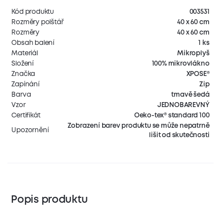
Kód produktu
003531
Rozměry polštář
40 x 60 cm
Rozměry
40 x 60 cm
Obsah balení
1 ks
Materiál
Mikroplyš
Složení
100% mikrovlákno
Značka
XPOSE®
Zapínání
Zip
Barva
tmavě šedá
Vzor
JEDNOBAREVNÝ
Certifikát
Oeko-tex® standard 100
Zobrazení barev produktu se může nepatrně
Upozornění
lišit od skutečnosti
Popis produktu