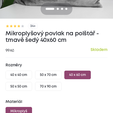
34×
Mikroplyšový povlak na polštář -
tmavě šedý 40x60 cm
Skladem
99
Kč
Rozměry
40 x 40 cm
50 x 70 cm
40 x 60 cm
50 x 50 cm
70 x 90 cm
Materiál
Mikroplyš