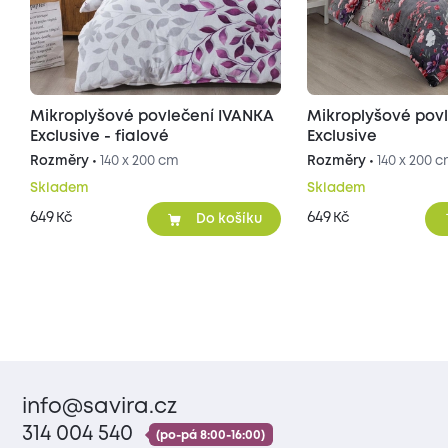
Mikroplyšové povlečení IVANKA
Mikroplyšové pov
Exclusive - fialové
Exclusive
Rozměry •
140 x 200 cm
Rozměry •
140 x 200 
Skladem
Skladem
649
649
Kč
Kč
Do košíku
info@savira.cz
314 004 540
(po-pá 8:00-16:00)