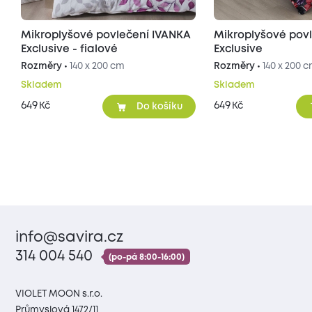
Mikroplyšové povlečení IVANKA
Mikroplyšové pov
Exclusive - fialové
Exclusive
Rozměry •
140 x 200 cm
Rozměry •
140 x 200 
Skladem
Skladem
649
649
Kč
Kč
Do košíku
info@savira.cz
314 004 540
(po-pá 8:00-16:00)
VIOLET MOON s.r.o.
Průmyslová 1472/11