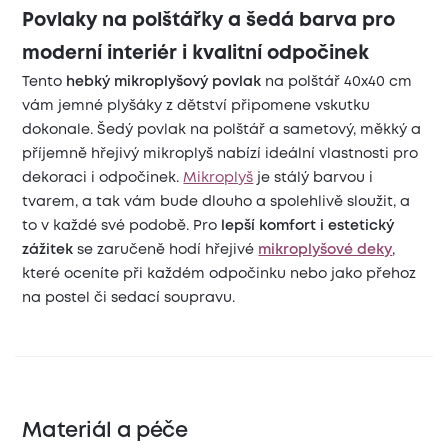
Povlaky na polštářky a šedá barva pro
moderní interiér i kvalitní odpočinek
Tento
hebký mikroplyšový povlak
na polštář 40x40 cm
vám jemné plyšáky z dětství připomene vskutku
dokonale. Šedý povlak na polštář a sametový, měkký a
příjemně hřejivý mikroplyš nabízí ideální vlastnosti pro
dekoraci i odpočinek.
Mikroplyš
je stálý barvou i
tvarem, a tak vám bude dlouho a spolehlivě sloužit, a
to v každé své podobě. Pro
lepší komfort i estetický
zážitek
se zaručeně hodí hřejivé
mikroplyšové deky
,
které oceníte při každém odpočinku nebo jako přehoz
na postel či sedací soupravu.
Materiál a péče