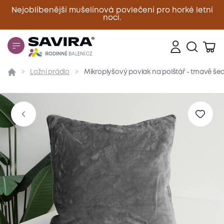
Nejoblíbenější mušelínová povlečení pro horké letní
noci.
Zavřít
Ložní prádlo
Mikroplyšový povlak na polštář - tmavě še
Přehled
Parametry
Popis produktu
Materiál