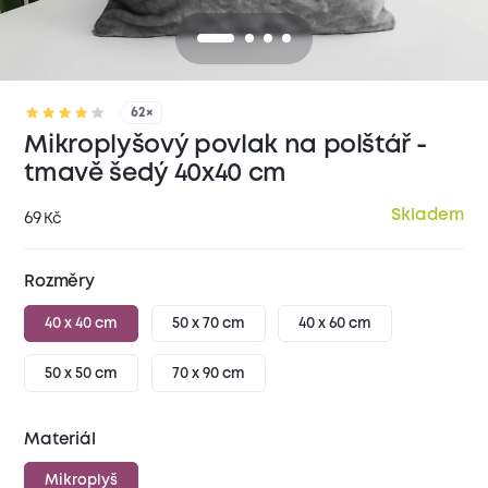
62×
Mikroplyšový povlak na polštář -
tmavě šedý 40x40 cm
Skladem
69
Kč
Rozměry
40 x 40 cm
50 x 70 cm
40 x 60 cm
50 x 50 cm
70 x 90 cm
Materiál
Mikroplyš