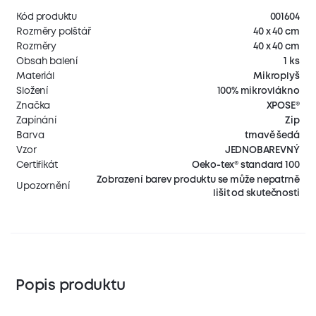
Kód produktu
001604
Rozměry polštář
40 x 40 cm
Rozměry
40 x 40 cm
Obsah balení
1 ks
Materiál
Mikroplyš
Složení
100% mikrovlákno
Značka
XPOSE®
Zapínání
Zip
Barva
tmavě šedá
Vzor
JEDNOBAREVNÝ
Certifikát
Oeko-tex® standard 100
Zobrazení barev produktu se může nepatrně
Upozornění
lišit od skutečnosti
Popis produktu