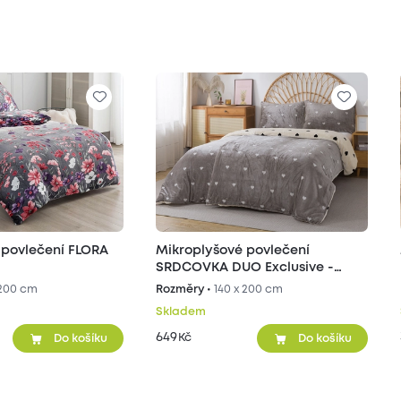
 povlečení FLORA
Mikroplyšové povlečení
SRDCOVKA DUO Exclusive -
šedé/béžové
 200 cm
Rozměry •
140 x 200 cm
Skladem
649
Kč
Do košíku
Do košíku