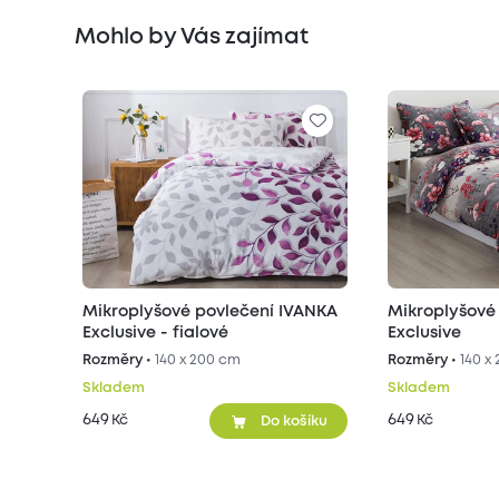
Mohlo by Vás zajímat
Mikroplyšové povlečení IVANKA
Mikroplyšové
Exclusive - fialové
Exclusive
Rozměry •
140 x 200 cm
Rozměry •
140 x
Skladem
Skladem
649
649
Kč
Kč
Do košíku