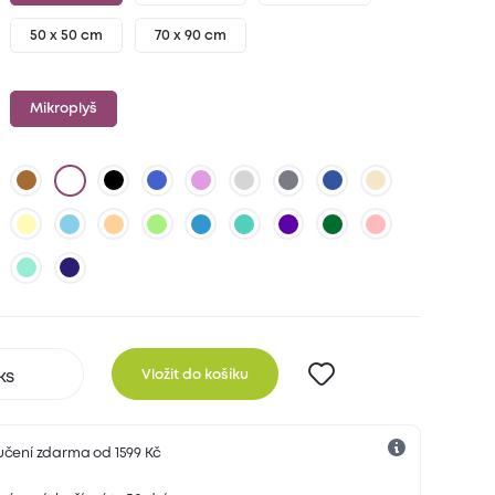
50 x 50 cm
70 x 90 cm
Mikroplyš
Vložit do košíku
učení zdarma od 1599 Kč