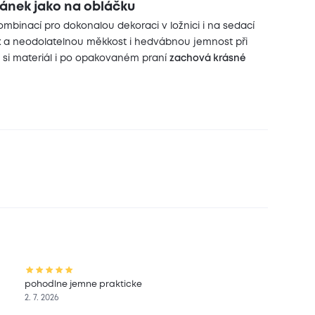
pánek jako na obláčku
ombinací pro dokonalou dekoraci v ložnici i na sedací
t
a neodolatelnou měkkost i hedvábnou jemnost při
y si materiál i po opakovaném praní
zachová krásné
pohodlne jemne prakticke
2. 7. 2026