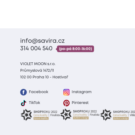
info@savira.cz
314 004 540
(po-pá 8:00-16:00)
VIOLET MOON s.r.o.
Průmyslová 1472/11
102 00 Praha 10 - Hostivař
Facebook
Instagram
TikTok
Pinterest