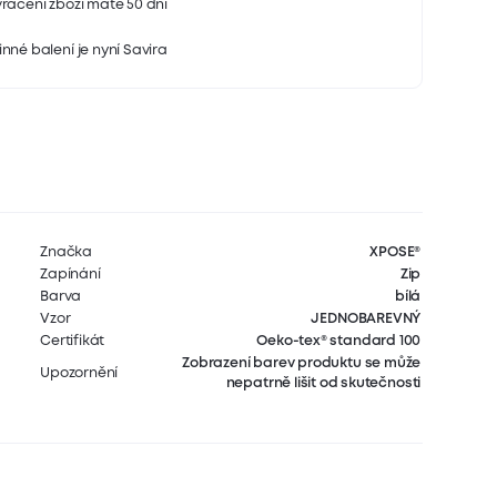
rácení zboží máte 50 dní
nné balení je nyní Savira
Značka
XPOSE®
Zapínání
Zip
Barva
bílá
Vzor
JEDNOBAREVNÝ
Certifikát
Oeko-tex® standard 100
Zobrazení barev produktu se může
Upozornění
nepatrně lišit od skutečnosti