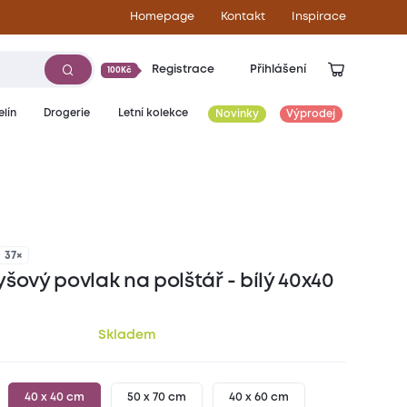
Homepage
Kontakt
Inspirace
Registrace
Přihlášení
100Kč
lín
Drogerie
Letní kolekce
Novinky
Výprodej
69
Kč
37×
šový povlak na polštář - bílý 40x40
Skladem
40 x 40 cm
50 x 70 cm
40 x 60 cm