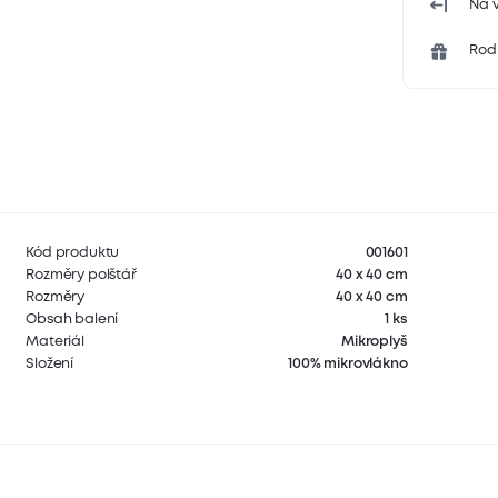
Na v
Rodi
Kód produktu
001601
Rozměry polštář
40 x 40 cm
Rozměry
40 x 40 cm
Obsah balení
1 ks
Materiál
Mikroplyš
Složení
100% mikrovlákno