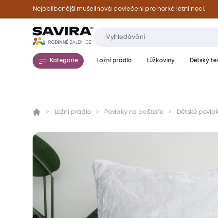
Nejoblíbenější mušelínová povlečení pro horké letní noci.
Kategorie
Ložní prádlo
Lůžkoviny
Dětský tex
Ložní prádlo
Povlaky na polštáře
Dětské povlak
Přehled
Parametry
Popis produktu
Mate