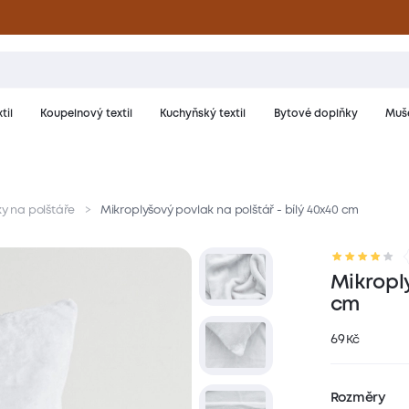
til
Koupelnový textil
Kuchyňský textil
Bytové doplňky
Muše
y na polštáře
Mikroplyšový povlak na polštář - bílý 40x40 cm
riál a péče
Hodnocení
Mikroply
cm
69
Kč
Rozměry