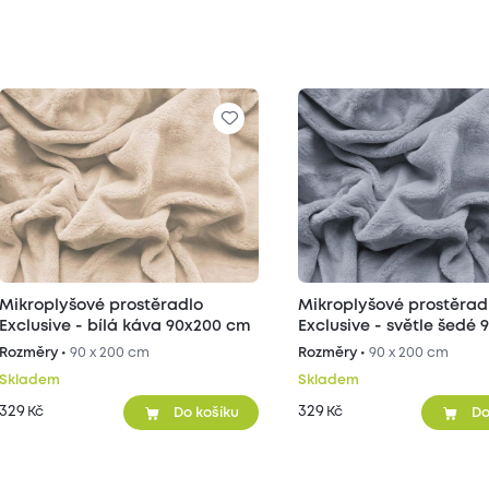
Mikroplyšové prostěradlo
Mikroplyšové prostěrad
Exclusive - bílá káva 90x200 cm
Exclusive - světle šedé 
cm
Rozměry •
90 x 200 cm
Rozměry •
90 x 200 cm
Skladem
Skladem
329
329
Kč
Kč
Do košíku
Do