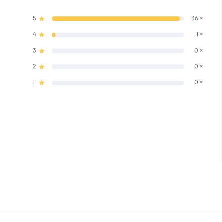
5
36 ×
4
1 ×
3
0 ×
2
0 ×
1
0 ×