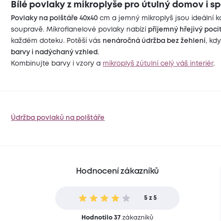
Bílé povlaky z mikroplyše pro útulný domov i s
Povlaky na polštáře 40x40
cm a jemný mikroplyš jsou ideální k
soupravě. Mikroflanelové povlaky nabízí
příjemný hřejivý poci
každém doteku. Potěší vás
nenáročná údržba bez žehlení
, kd
barvy i nadýchaný vzhled
.
Kombinujte barvy i vzory a
mikroplyš zútulní celý váš interiér
.
Údržba povlaků na polštáře
Hodnocení zákazníků
5 z 5
Hodnotilo 37
zákazníků