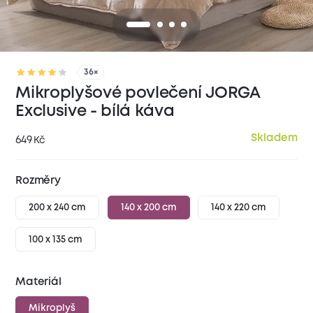
36×
Mikroplyšové povlečení JORGA
Exclusive - bílá káva
Skladem
649
Kč
Rozměry
200 x 240 cm
140 x 200 cm
140 x 220 cm
100 x 135 cm
Materiál
Mikroplyš