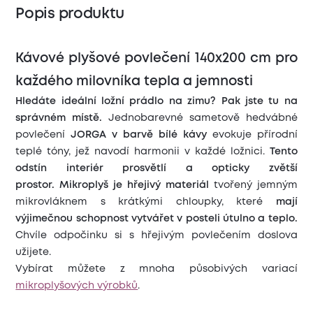
Popis produktu
Kávové plyšové povlečení 140x200 cm pro
každého milovníka tepla a jemnosti
Hledáte ideální ložní prádlo na zimu? Pak jste tu na
správném místě.
Jednobarevné sametově hedvábné
povlečení
JORGA
v barvě bílé kávy
evokuje přírodní
teplé tóny, jež navodí harmonii v
každé ložnici.
Tento
odstín interiér prosvětlí a opticky zvětší
prostor.
Mikroplyš je hřejivý materiál
tvořený jemným
mikrovláknem s krátkými chloupky, které
mají
výjimečnou schopnost vytvářet v posteli útulno a teplo.
Chvíle odpočinku si s hřejivým povlečením doslova
užijete.
Vybírat můžete z mnoha působivých variací
mikroplyšových výrobků
.