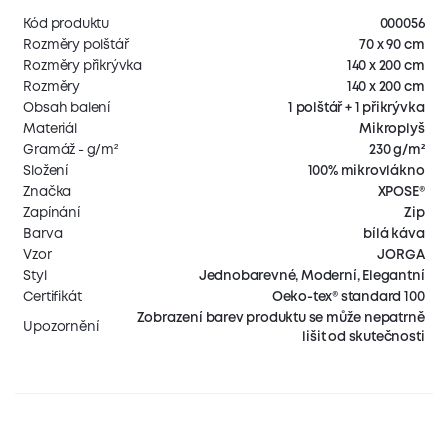
Kód produktu
000056
Rozměry polštář
70 x 90 cm
Rozměry přikrývka
140 x 200 cm
Rozměry
140 x 200 cm
Obsah balení
1 polštář + 1 přikrývka
Materiál
Mikroplyš
Gramáž - g/m²
230 g/m²
Složení
100% mikrovlákno
Značka
XPOSE®
Zapínání
Zip
Barva
bílá káva
Vzor
JORGA
Styl
Jednobarevné, Moderní, Elegantní
Certifikát
Oeko-tex® standard 100
Zobrazení barev produktu se může nepatrně
Upozornění
lišit od skutečnosti