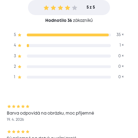
5 z 5
Hodnotilo 36
zákazníků
5
35 ×
4
1 ×
3
0 ×
2
0 ×
1
0 ×
Barva odpovídá na obrázku, moc příjemné
19. 4. 2026