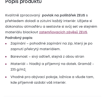
Popis produktu
Kvalitně zpracovaný
povlak na polštářek ZEUS
s
přehledem doladí a zútulní každý interiér. Užijete si
dokonalou atmosféru a sestavte si svůj set ve stejném
materiálu blackout
zatemňovacích závěsů ZEUS
.
Podrobný popis:
Zapínání – pohodlné zapínání na zip, který je po
zapnutí překrytý materiálem.
Barevnost – sivý odtieň, stejná z obou stran
Materiál – hladký a příjemný na dotek. Gramáž -
235 g/m2˛
Vhodné pro obývací pokoje, ložnice a všude tam,
kde příjemně ozdobí váš interiér.