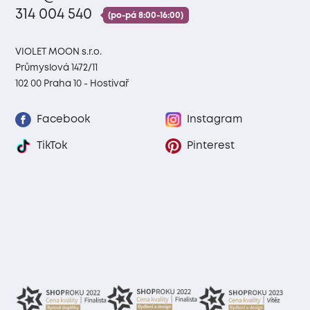
314 004 540
(po-pá 8:00-16:00)
VIOLET MOON s.r.o.
Průmyslová 1472/11
102 00 Praha 10 - Hostivař
Facebook
Instagram
TikTok
Pinterest