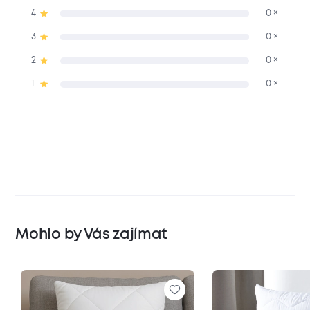
4
0 ×
3
0 ×
2
0 ×
1
0 ×
Mohlo by Vás zajímat