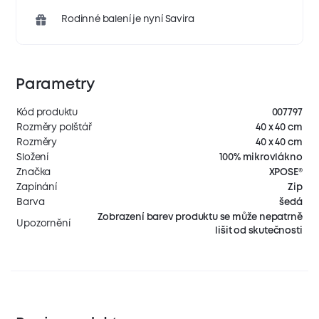
Rodinné balení je nyní Savira
Parametry
Kód produktu
007797
Rozměry polštář
40 x 40 cm
Rozměry
40 x 40 cm
Složení
100% mikrovlákno
Značka
XPOSE®
Zapínání
Zip
Barva
šedá
Zobrazení barev produktu se může nepatrně
Upozornění
lišit od skutečnosti