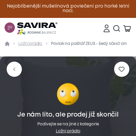
Nejoblíbenější mušelínová povlečení pro horké letní
noci.
Zavřít
Ložní prádlo
Povlak na polštář ZEUS - šedý 40x40 cm
Přehled
Parametry
Popis produktu
Materiál
Je nám líto, ale prodej již skončil
Podívejte se na jiné z kategorie
Ložní prádlo