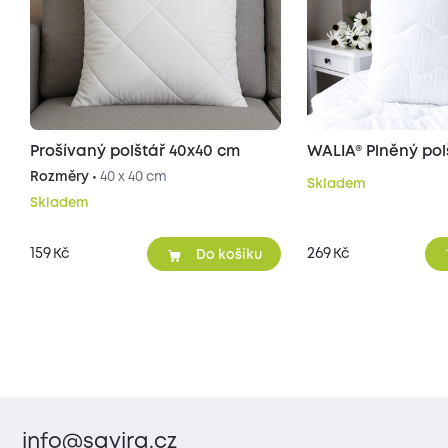
Prošívaný polštář 40x40 cm
WALIA® Plněný pol
Rozměry •
40 x 40 cm
Skladem
Skladem
159
269
Kč
Kč
Do košíku
info@savira.cz