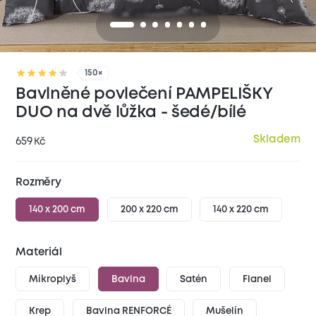
150×
Bavlněné povlečení PAMPELIŠKY
DUO na dvě lůžka - šedé/bílé
Skladem
659
Kč
Rozměry
140 x 200 cm
200 x 220 cm
140 x 220 cm
Materiál
Mikroplyš
Bavlna
Satén
Flanel
Krep
Bavlna RENFORCÉ
Mušelín