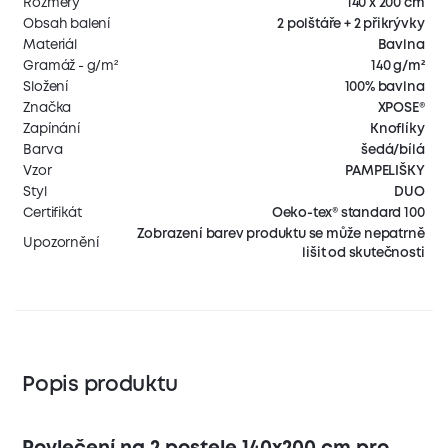
Rozměry
140 x 200 cm
Obsah balení
2 polštáře + 2 přikrývky
Materiál
Bavlna
Gramáž - g/m²
140 g/m²
Složení
100% bavlna
Značka
XPOSE®
Zapínání
Knoflíky
Barva
šedá/bílá
Vzor
PAMPELIŠKY
Styl
DUO
Certifikát
Oeko-tex® standard 100
Zobrazení barev produktu se může nepatrně
Upozornění
lišit od skutečnosti
Popis produktu