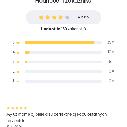
Hodnocení zákazníků
4.9 z 5
Hodnotilo 150
zákazníků
5
135 ×
4
10 ×
3
5 ×
2
0 ×
1
0 ×
My už máme aj biele a sú perfektné aj kopu ostatných
navleciek
21. 6. 2026