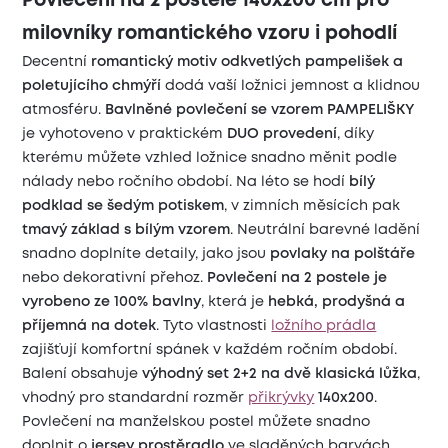
Povlečení na 2 postele 140x200 cm pro
milovníky romantického vzoru i pohodlí
Decentní
romantický motiv odkvetlých pampelišek a
poletujícího chmýří
dodá vaší ložnici jemnost a klidnou
atmosféru.
Bavlněné povlečení se vzorem PAMPELIŠKY
je vyhotoveno v praktickém
DUO provedení
, díky
kterému můžete vzhled ložnice snadno měnit podle
nálady nebo ročního období. Na léto se hodí
bílý
podklad se šedým potiskem
, v zimních měsících pak
tmavý základ s bílým vzorem
. Neutrální barevné ladění
snadno doplníte detaily, jako jsou
povlaky na polštáře
nebo dekorativní přehoz.
Povlečení na 2 postele
je
vyrobeno ze 100% bavlny
, která je
hebká, prodyšná a
příjemná na dotek
. Tyto vlastnosti
ložního prádla
zajišťují komfortní spánek v každém ročním období.
Balení obsahuje
výhodný set 2+2 na dvě klasická lůžka
,
vhodný pro standardní rozměr
přikrývky
140x200
.
Povlečení na manželskou postel můžete snadno
doplnit o
jersey prostěradlo
ve sladěných barvách.