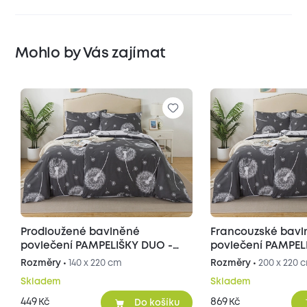
Mohlo by Vás zajímat
Prodloužené bavlněné
Francouzské bav
povlečení PAMPELIŠKY DUO -
povlečení PAMPEL
šedé/bílé
šedé/bílé
Rozměry •
140 x 220 cm
Rozměry •
200 x 220 
Skladem
Skladem
449
869
Kč
Kč
Do košíku