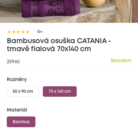
10×
Bambusová osuška CATANIA -
tmavě fialová 70x140 cm
Skladem
259
Kč
Rozměry
50 x 90 cm
70 x 140 cm
Materiál
Bambus