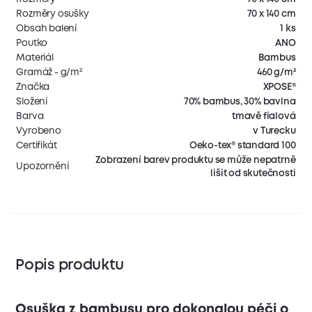
Rozměry osušky
70 x 140 cm
Obsah balení
1 ks
Poutko
ANO
Materiál
Bambus
Gramáž - g/m²
460 g/m²
Značka
XPOSE®
Složení
70% bambus, 30% bavlna
Barva
tmavě fialová
Vyrobeno
v Turecku
Certifikát
Oeko-tex® standard 100
Zobrazení barev produktu se může nepatrně
Upozornění
lišit od skutečnosti
Popis produktu
Osuška z bambusu pro dokonalou péči o