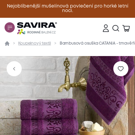
Nejoblíbenější mušelínová povlečení pro horké letní
noci.
Zavřít
Koupelnový textil
Bambusová osuška CATANIA - tmavě fi
Přehled
Parametry
Popis produktu
Materiál