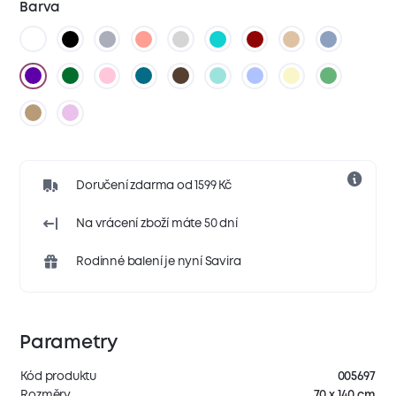
Barva
Doručení zdarma od 1599 Kč
Na vrácení zboží máte 50 dní
Rodinné balení je nyní Savira
Parametry
Kód produktu
005697
Rozměry
70 x 140 cm