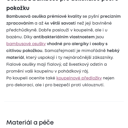
pokožku
Bambusová osuška prémiové kvality
se pyšní
precizním
zpracováním
a až
4x větší savostí
než její bavlněné
předchůdkyně. Dobře poslouží v koupelně, ale i u
bazénu. Díky
antibakteriálním vlastnostem
jsou
bambusové osušky
vhodné pro alergiky i osoby s
citlivou pokožkou.
Samozřejmostí je mimořádně
hebký
materiál
, který uspokojí i ty nejnáročnější zákazníky.
Fialové osušky mají fialový, až švestkový odstín a
promění vaši koupelnu v pohádkový ráj.
Po koupeli oceníte také
koupelnové předložky
nejen
pro dekoraci, ale i pro bezpečí proti uklouznutí.
Materiál a péče