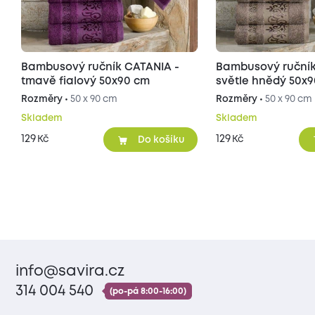
Bambusový ručník CATANIA -
Bambusový ručník
tmavě fialový 50x90 cm
světle hnědý 50x
Rozměry •
50 x 90 cm
Rozměry •
50 x 90 cm
Skladem
Skladem
129
129
Kč
Kč
Do košíku
info@savira.cz
314 004 540
(po-pá 8:00-16:00)