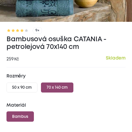
9×
Bambusová osuška CATANIA -
petrolejová 70x140 cm
Skladem
259
Kč
Rozměry
50 x 90 cm
70 x 140 cm
Materiál
Bambus