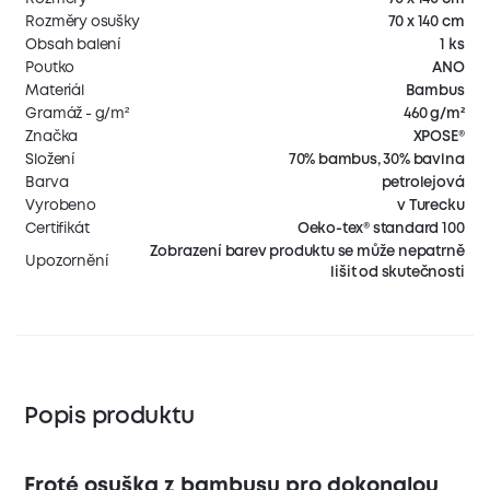
Rozměry osušky
70 x 140 cm
Obsah balení
1 ks
Poutko
ANO
Materiál
Bambus
Gramáž - g/m²
460 g/m²
Značka
XPOSE®
Složení
70% bambus, 30% bavlna
Barva
petrolejová
Vyrobeno
v Turecku
Certifikát
Oeko-tex® standard 100
Zobrazení barev produktu se může nepatrně
Upozornění
lišit od skutečnosti
Popis produktu
Froté osuška z bambusu pro dokonalou