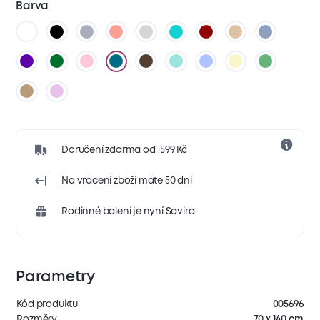
Barva
Doručení zdarma od 1599 Kč
Na vrácení zboží máte 50 dní
Rodinné balení je nyní Savira
Parametry
Kód produktu
005696
Rozměry
70 x 140 cm