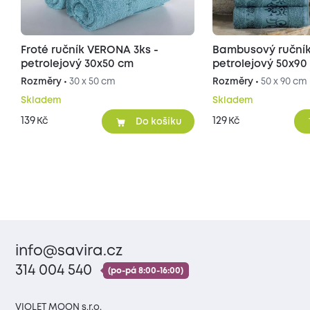
Froté ručník VERONA 3ks -
Bambusový ručník
petrolejový 30x50 cm
petrolejový 50x90
Rozměry •
30 x 50 cm
Rozměry •
50 x 90 cm
Skladem
Skladem
139
129
Kč
Kč
Do košíku
info@savira.cz
314 004 540
(po-pá 8:00-16:00)
VIOLET MOON s.r.o.