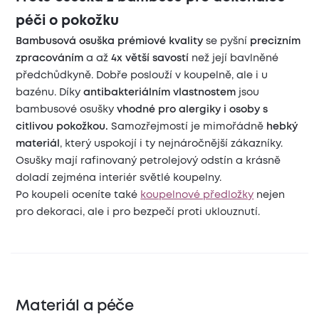
péči o pokožku
Bambusová osuška prémiové kvality
se pyšní
precizním
zpracováním
a až
4x větší savostí
než její bavlněné
předchůdkyně. Dobře poslouží v koupelně, ale i u
bazénu. Díky
antibakteriálním vlastnostem
jsou
bambusové osušky
vhodné pro alergiky i osoby s
citlivou pokožkou.
Samozřejmostí je mimořádně
hebký
materiál
, který uspokojí i ty nejnáročnější zákazníky.
Osušky mají rafinovaný petrolejový odstín a krásně
doladí zejména interiér světlé koupelny.
Po koupeli oceníte také
koupelnové předložky
nejen
pro dekoraci, ale i pro bezpečí proti uklouznutí.
Materiál a péče