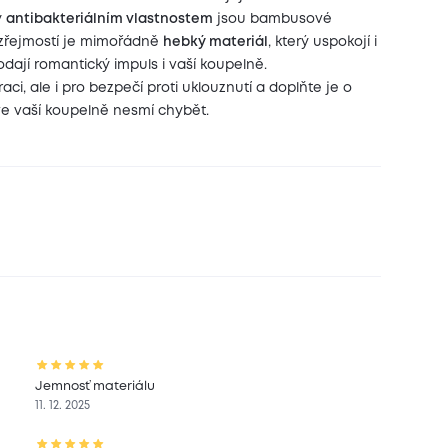
y
antibakteriálním vlastnostem
jsou bambusové
řejmostí je mimořádně
hebký materiál
, který uspokojí i
odají romantický impuls i vaší koupelně.
ci, ale i pro bezpečí proti uklouznutí a doplňte je o
 ve vaší koupelně nesmí chybět.
Jemnosť materiálu
11. 12. 2025