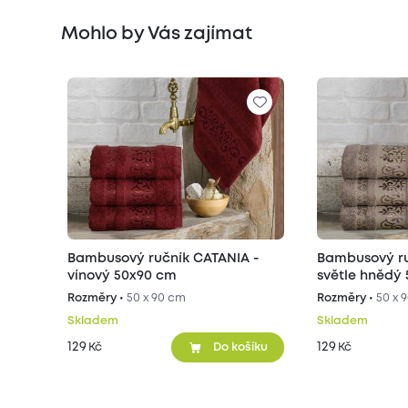
Mohlo by Vás zajímat
Bambusový ručník CATANIA -
Bambusový ru
vínový 50x90 cm
světle hnědý
Rozměry •
50 x 90 cm
Rozměry •
50 x 
Skladem
Skladem
129
129
Kč
Kč
Do košíku