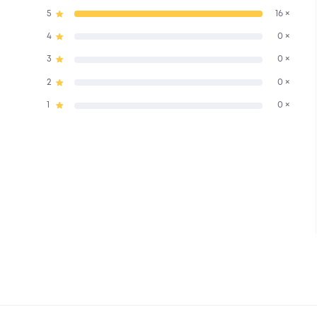
5
16 ×
4
0 ×
3
0 ×
2
0 ×
1
0 ×