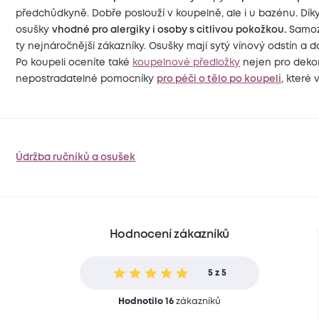
předchůdkyně. Dobře poslouží v koupelně, ale i u bazénu. Dík
osušky
vhodné pro alergiky i osoby s citlivou pokožkou.
Samoz
ty nejnáročnější zákazníky. Osušky mají sytý vínový odstín a d
Po koupeli oceníte také
koupelnové předložky
nejen pro dekora
nepostradatelné pomocníky
pro péči o tělo po koupeli
, které
Údržba ručníků a osušek
Hodnocení zákazníků
5 z 5
Hodnotilo 16
zákazníků