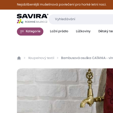
Nejoblíbenější mušelínová povlečení pro horké letní noci.
Kategorie
Ložní prádlo
Lůžkoviny
Dětský tex
Koupelnový textil
Bambusová osuška CATANIA - vín
Přehled
Parametry
Popis produktu
Mate