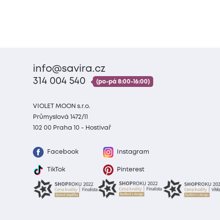
info@savira.cz
314 004 540
(po-pá 8:00-16:00)
VIOLET MOON s.r.o.
Průmyslová 1472/11
102 00 Praha 10 - Hostivař
Facebook
Instagram
TikTok
Pinterest