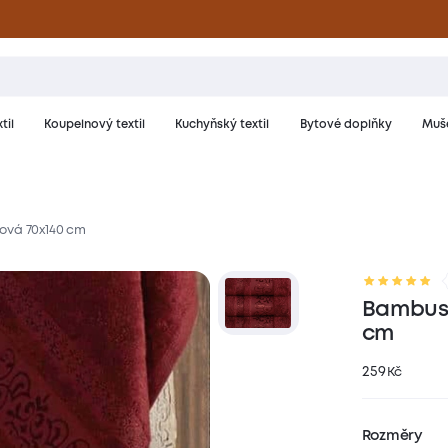
til
Koupelnový textil
Kuchyňský textil
Bytové doplňky
Muše
ová 70x140 cm
riál a péče
Hodnocení
Bambuso
cm
259
Kč
Rozměry