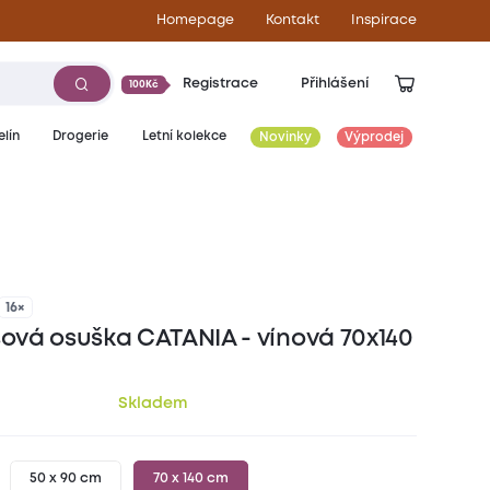
Homepage
Kontakt
Inspirace
Registrace
Přihlášení
100Kč
lín
Drogerie
Letní kolekce
Novinky
Výprodej
259
Kč
16×
vá osuška CATANIA - vínová 70x140
Skladem
50 x 90 cm
70 x 140 cm