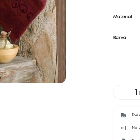
Materiál
Barva
Dor
Na v