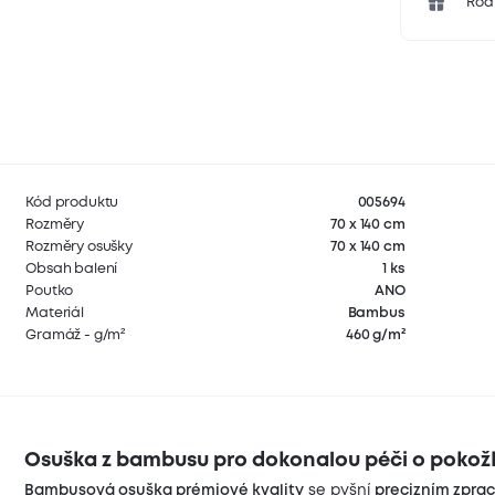
Rodi
Kód produktu
005694
Rozměry
70 x 140 cm
Rozměry osušky
70 x 140 cm
Obsah balení
1 ks
Poutko
ANO
Materiál
Bambus
Gramáž - g/m²
460 g/m²
Osuška z bambusu pro dokonalou péči o pokož
Bambusová osuška prémiové kvality
se pyšní
precizním zpra