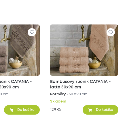
čník CATANIA -
Bambusový ručník CATANIA -
 50x90 cm
latté 50x90 cm
90 cm
Rozměry •
50 x 90 cm
Skladem
129
Kč
Do košíku
Do košíku