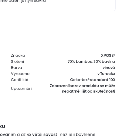
nné balení je nyní Savira
Značka
XPOSE®
Složení
70% bambus, 30% bavlna
Barva
vínová
Vyrobeno
v Turecku
Certifikát
Oeko-tex® standard 100
Zobrazení barev produktu se může
Upozornění
nepatrně lišit od skutečnosti
ku
cováním
a až
4x větší savostí
než její bavlněné