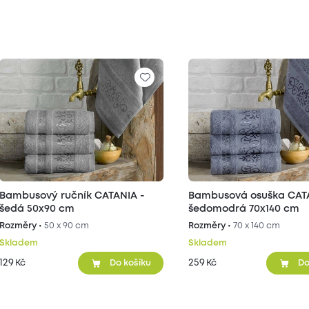
Bambusový ručník CATANIA -
Bambusová osuška CAT
šedá 50x90 cm
šedomodrá 70x140 cm
Rozměry •
50 x 90 cm
Rozměry •
70 x 140 cm
Skladem
Skladem
129
259
Kč
Kč
Do košíku
Do