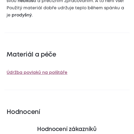
svou
hebkostí
a precizním zpracováním. A to není vše!
Použitý materiál dobře udržuje teplo během spánku a
je
prodyšný
.
Materiál a péče
Údržba povlaků na polštáře
Hodnocení
Hodnocení zákazníků