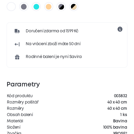
Doručení zdarma od 1599 Kč
Na vrácení zboží máte 50 dní
Rodinné balení je nyní Savira
Parametry
Kód produktu
003832
Rozměry polštář
40 x 40 cm
Rozměry
40 x 40 cm
Obsah balení
1 ks
Materiál
Bavlna
Složení
100% bavlna
Značka
XPOSE®