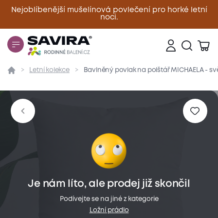
Nejoblíbenější mušelínová povlečení pro horké letní
noci.
Zavřít
Letní kolekce
Bavlněný povlak na polštář MICHAELA - sv
Přehled
Parametry
Popis produktu
Materiál
Je nám líto, ale prodej již skončil
Podívejte se na jiné z kategorie
Ložní prádlo