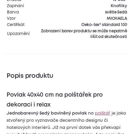
Zapínání
Knoflíky
Barva
světle šedá
Vzor
MICHAELA
Certifikát
Oeko-tex® standard 100
Zobrazení barev produktu se může nepatrně
Upozornění
lišit od skutečnosti
Popis produktu
Povlak 40x40 cm na polštářek pro
dekoraci i relax
Jednobarevný šedý bavlněný povlak
na
polštář
je jako
stvořený pro vyznavače decentního designu či
hotelových interiérů. Již na první dotek vás překvapí