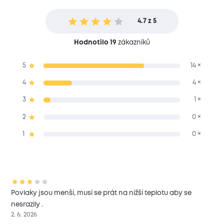
4.7 z 5
Hodnotilo 19
zákazníků
5
14 ×
4
4 ×
3
1 ×
2
0 ×
1
0 ×
Povlaky jsou menší, musí se prát na nižší teplotu aby se
nesrazily .
2. 6. 2026