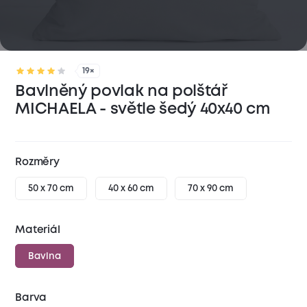
19×
Bavlněný povlak na polštář
MICHAELA - světle šedý 40x40 cm
Rozměry
50 x 70 cm
40 x 60 cm
70 x 90 cm
Materiál
Bavlna
Barva